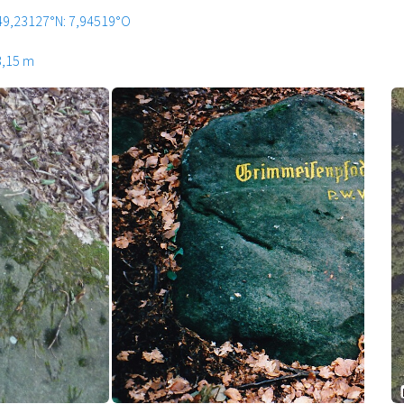
49,23127°N: 7,94519°O
3,15 m