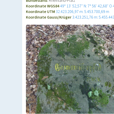
Bundesland:
Rheinland-Pfalz
Koordinate WGS84
49° 13′ 52,57″ N: 7° 56′ 42,68″ O
Koordinate UTM
32.423.206,97 m: 5.453.700,69 m
Koordinate Gauss/Krüger
3.423.251,76 m: 5.455.44