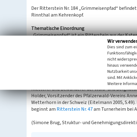
Der Ritterstein Nr. 184 „Grimmeisenpfad“ befindet
Rinnthal am Kehrenkopf.
Thematische Einordnung
„Grimmeisenpfad“ ist ein Ritterstein aus der Kate
Wir verwende
Persönlichkeiten“. Mit den Rittersteinen dieser K
Dies sind zum e
geehrt werden, die sich um die Pfalz oder den Pfäl
Funktionsfähigke
gemacht haben (nach Eitelmann).
nicht widerspre
hinaus verwende
Spezifische Einordnung
Nutzbarkeit uns
Der Grimmeisenpfad von Annweiler nach Taubens
sind. Mit Anklic
(19.03.1872 - 24.07.1908). Er war Mitbegründer des
Weitere Informa
Kletterer und Bewunderer der Wald- und Bergnatur
Holder, Vorsitzender des Pfälzerwald-Vereins Annw
Wetterhorn in der Schweiz (Eitelmann 2005, S.49).
beginnt am
Ritterstein Nr. 47
am Turnerheim bei Ann
(Simone Brug, Struktur- und Genehmigungsdirekti