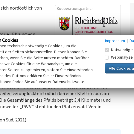
 sich nordöstlich von
Kooperationspartner
gorie „Ehrung von
n Cookies
ategorie sollen Personen
Impressum
|
Da
inen technisch notwendige Cookies, um die
zerwald verdient
Notwendige 
it der Seiten sicherzustellen. Diesen können Sie
Webanalyse
chen, wenn Sie die Seite nutzen möchten. Darüber
n wir Cookies für eine Webanalyse, um die
erer Seiten zu optimieren, sofern Sie einverstanden
uhl bekam seinen Namen von Herrn Albert Grimmeisen
ken des Buttons erklären Sie Ihr Einverständnis.
 Pfälzerwald-Vereins und ein passionierter Wander,
tionen finden Sie auf unserer Datenschutzseite.
. Albert Grimmeisen und sein Wanderfreund Heinrich
eiler, verunglückten tödlich bei einer Klettertour am
 Die Gesamtlänge des Pfalds beträgt 3,4 Kilometer und
weiler. „P.W.V.“ steht für den Pfälzerwald-Verein.
on Süd, 2021)