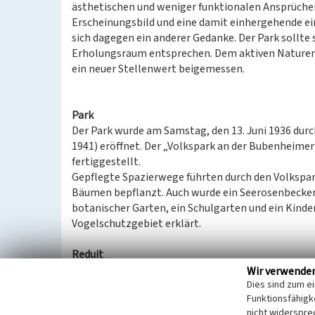
ästhetischen und weniger funktionalen Ansprüchen
Erscheinungsbild und eine damit einhergehende e
sich dagegen ein anderer Gedanke. Der Park sollte
Erholungsraum entsprechen. Dem aktiven Naturerl
ein neuer Stellenwert beigemessen.
Park
Der Park wurde am Samstag, den 13. Juni 1936 du
1941) eröffnet. Der „Volkspark an der Bubenheimer
fertiggestellt.
Gepflegte Spazierwege führten durch den Volkspar
Bäumen bepflanzt. Auch wurde ein Seerosenbecken
botanischer Garten, ein Schulgarten und ein Kinde
Vogelschutzgebiet erklärt.
Reduit
Zentraler Ort im Volkspark war das Reduit als ehe
Wir verwende
Dies sind zum e
Reduits wurden im Jahr 1937 das Volkspark-Café u
Funktionsfähigke
wurde ab dem 1. Juli des Jahres 1937 von Josef Ko
nicht widerspre