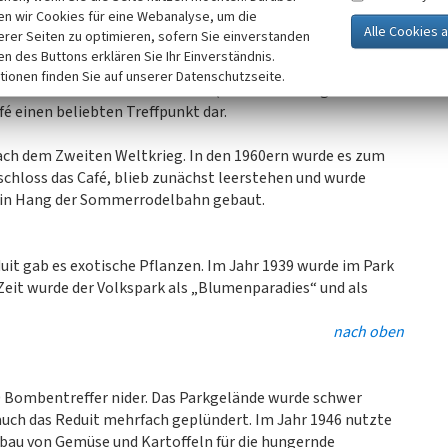
aligen Verteidigungsmauern wurde eine Außenterrasse
n wir Cookies für eine Webanalyse, um die
erer Seiten zu optimieren, sofern Sie einverstanden
 wie die Terrasse gestaltet war: Holztische waren mit
ken des Buttons erklären Sie Ihr Einverständnis.
Tischen standen Klappstühle und ausladende
tionen finden Sie auf unserer Datenschutzseite.
rrasse befand sich ein Brunnen (siehe Abbildungen in der
fé einen beliebten Treffpunkt dar.
nach dem Zweiten Weltkrieg. In den 1960ern wurde es zum
chloss das Café, blieb zunächst leerstehen und wurde
 ein Hang der Sommerrodelbahn gebaut.
uit gab es exotische Pflanzen. Im Jahr 1939 wurde im Park
 Zeit wurde der Volkspark als „Blumenparadies“ und als
nach oben
0 Bombentreffer nider. Das Parkgelände wurde schwer
uch das Reduit mehrfach geplündert. Im Jahr 1946 nutzte
bau von Gemüse und Kartoffeln für die hungernde