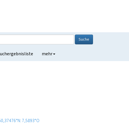
Suche
uchergebnisliste
mehr
50,37476°N: 7,5893°O