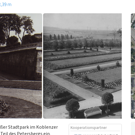
3,39 m
roßer Stadtpark im Koblenzer
Kooperationspartner
Teil des Petersbergs ein.