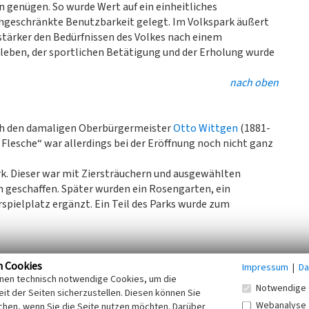
 genügen. So wurde Wert auf ein einheitliches
ingeschränkte Benutzbarkeit gelegt. Im Volkspark äußert
 stärker den Bedürfnissen des Volkes nach einem
eben, der sportlichen Betätigung und der Erholung wurde
nach oben
rch den damaligen Oberbürgermeister
Otto Wittgen
(1881-
 Flesche“ war allerdings bei der Eröffnung noch nicht ganz
k. Dieser war mit Ziersträuchern und ausgewählten
 geschaffen. Später wurden ein Rosengarten, ein
rspielplatz ergänzt. Ein Teil des Parks wurde zum
amliger Teil der Befestigungsanlage. In den Räumen des
n Cookies
Impressum
|
Da
inen technisch notwendige Cookies, um die
nd 1938 das Palmenhaus eingerichtet. Das Volkspark-Café
Notwendige 
it der Seiten sicherzustellen. Diesen können Sie
mmer betrieben. Vier Räume des restaurierten Reduits
Webanalyse
chen, wenn Sie die Seite nutzen möchten. Darüber