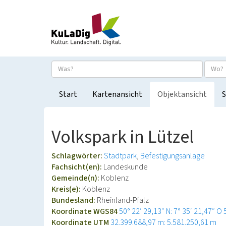
Start
Kartenansicht
Objektansicht
S
Volkspark in Lützel
Schlagwörter:
Stadtpark
Befestigungsanlage
Fachsicht(en):
Landeskunde
Gemeinde(n):
Koblenz
Kreis(e):
Koblenz
Bundesland:
Rheinland-Pfalz
Koordinate WGS84
50° 22′ 29,13″ N: 7° 35′ 21,47″ O
Koordinate UTM
32.399.688,97 m: 5.581.250,61 m