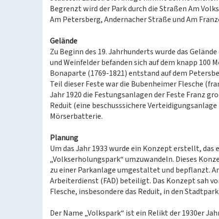
Begrenzt wird der Park durch die Straßen Am Volk
Am Petersberg, Andernacher Straße und Am Franzo
Gelände
Zu Beginn des 19. Jahrhunderts wurde das Gelände 
und Weinfelder befanden sich auf dem knapp 100 M
Bonaparte (1769-1821) entstand auf dem Petersbe
Teil dieser Feste war die Bubenheimer Flesche (fra
Jahr 1920 die Festungsanlagen der Feste Franz gro
Reduit (eine beschusssichere Verteidigungsanlage 
Mörserbatterie.
Planung
Um das Jahr 1933 wurde ein Konzept erstellt, das 
„Volkserholungspark“ umzuwandeln. Dieses Konze
zu einer Parkanlage umgestaltet und bepflanzt. An
Arbeiterdienst (FAD) beteiligt. Das Konzept sah 
Flesche, insbesondere das Reduit, in den Stadtpark 
Der Name „Volkspark“ ist ein Relikt der 1930er Jahr