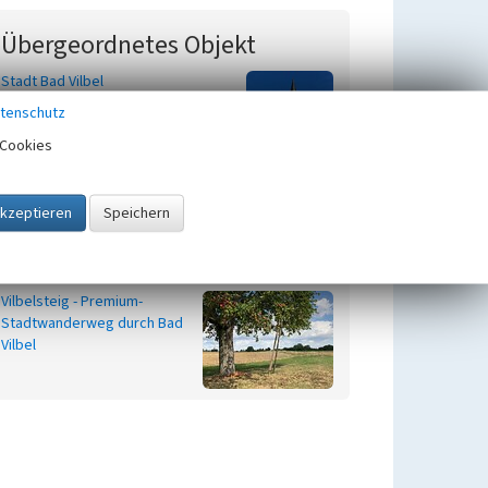
Übergeordnetes Objekt
Stadt Bad Vilbel
Beginn 774
tenschutz
Cookies
Zugehörig zu
1
Vilbelsteig - Premium-
Stadtwanderweg durch Bad
Vilbel