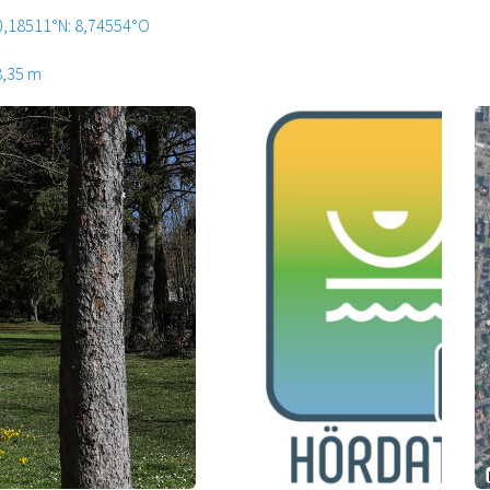
0,18511°N: 8,74554°O
8,35 m