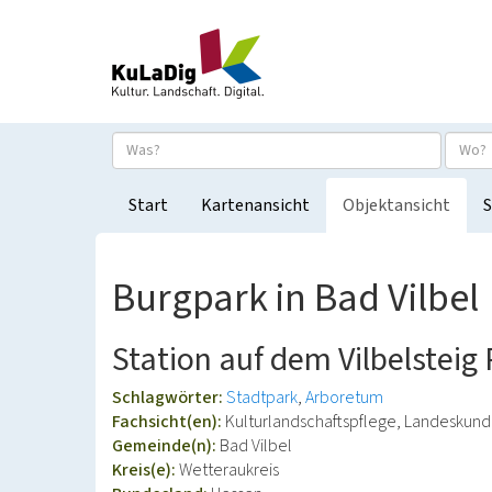
Start
Kartenansicht
Objektansicht
S
Burgpark in Bad Vilbel
Station auf dem Vilbelstei
Schlagwörter:
Stadtpark
Arboretum
Fachsicht(en):
Kulturlandschaftspflege, Landeskun
Gemeinde(n):
Bad Vilbel
Kreis(e):
Wetteraukreis