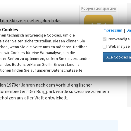
Kooperationspartner
f der Skizze zu sehen, durch das
 Niddaufer von Überschwemmungen
n Cookies
Impressum
|
Da
baut wurde. Nur die Burg stand hier,
inen technisch notwendige Cookies, um die
Notwendige 
uten zu können.
it der Seiten sicherzustellen. Diesen können Sie
Webanalyse
chen, wenn Sie die Seite nutzen möchten. Darüber
den auch hier mitunter Schäden. Nach
n wir Cookies für eine Webanalyse, um die
erer Seiten zu optimieren, sofern Sie einverstanden
de in den 1960er Jahren die Nidda kanalisiert. Es wurde
ken des Buttons erklären Sie Ihr Einverständnis.
 alte Wehr abgerissen. Dabei wurde auch der Flussbogen an
tionen finden Sie auf unserer Datenschutzseite.
heutigen Burgparks.
den 1970er Jahren nach dem Vorbild englischer
lumenbeeten. Der Burgpark wurde sukzessive zu einem
hölzen aus aller Welt entwickelt.