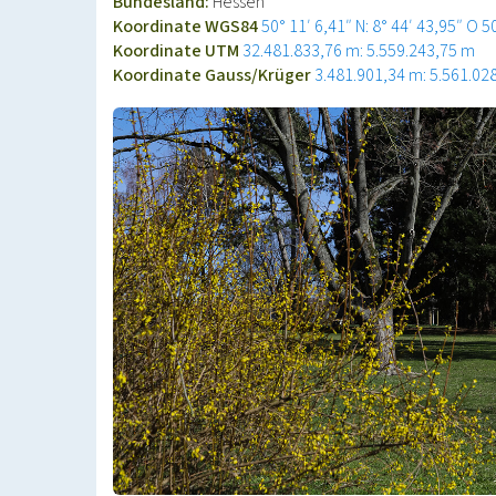
Bundesland:
Hessen
Koordinate WGS84
50° 11′ 6,41″ N: 8° 44′ 43,95″ O
5
Koordinate UTM
32.481.833,76 m: 5.559.243,75 m
Koordinate Gauss/Krüger
3.481.901,34 m: 5.561.02