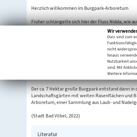
Herzlich willkommen im Burgpark-Arboretum
Früher schlängelte sich hier der Fluss Nidda, wie au
Gelände. Immer wieder war vor allem das rechte
Wir verwende
durch Hochwasser betroffen, weshalb hier nicht ge
Dies sind zum e
vermutlich um den Burggraben mit Niddawasser fl
Funktionsfähigke
nicht widerspre
Das linke Ufer lag etwas höher, trotzdem entstan
hinaus verwende
Nutzbarkeit uns
kleineren Maßnahmen im Laufe der Jahrhunderte wur
sind. Mit Anklic
drastisch in den Flussverlauf eingegriffen und das
Weitere Informa
der Burg entfernt und es entstand die Fläche des 
Der ca. 7 Hektar große Burgpark entstand dann in 
Landschaftsgärten mit weiten Rasenflächen und B
Arboretum, einer Sammlung aus Laub- und Nadelge
(Stadt Bad Vilbel, 2022)
Literatur