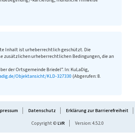
ändebegehung/-kartierung, mündliche Hinweise
te Inhalt ist urheberrechtlich geschützt. Die
e zusätzlichen urheberrechtlichen Bedingungen, die an
er der Ortsgemeinde Briedel”. In: KuLaDig,
adig.de/Objektansicht/KLD-327330
(Abgerufen: 8.
pressum
Datenschutz
Erklärung zur Barrierefreiheit
Copyright ©
LVR
Version: 4.52.0