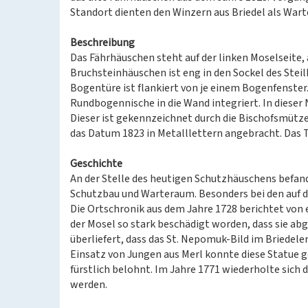
Standort dienten den Winzern aus Briedel als War
Beschreibung
Das Fährhäuschen steht auf der linken Moselseite
Bruchsteinhäuschen ist eng in den Sockel des Steil
Bogentüre ist flankiert von je einem Bogenfenster. 
Rundbogennische in die Wand integriert. In dieser N
Dieser ist gekennzeichnet durch die Bischofsmütze,
das Datum 1823 in Metalllettern angebracht. Das 
Geschichte
An der Stelle des heutigen Schutzhäuschens befan
Schutzbau und Warteraum. Besonders bei den auf d
Die Ortschronik aus dem Jahre 1728 berichtet von e
der Mosel so stark beschädigt worden, dass sie a
überliefert, dass das St. Nepomuk-Bild im Briedel
Einsatz von Jungen aus Merl konnte diese Statue 
fürstlich belohnt. Im Jahre 1771 wiederholte sich 
werden.