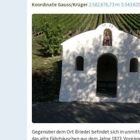
Koordinate Gauss/Krüger
2.582.676,73 m: 5.543.62
Gegenüber dem Ort Briedel befindet sich in unmit
das alte Fährhäuschen aus dem Jahre 1823. Vorgä