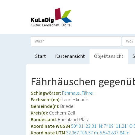
Start
Kartenansicht
Objektansicht
S
Fährhäuschen gegenüb
Schlagwörter:
Fährhaus
Fähre
Fachsicht(en):
Landeskunde
Gemeinde(n):
Briedel
Kreis(e):
Cochem-Zell
Bundesland:
Rheinland-Pfalz
Koordinate WGS84
50° 01′ 23,31″ N: 7° 09′ 11,21″ O
Koordinate UTM
32.367.706,57 m: 5.542.837,84 m