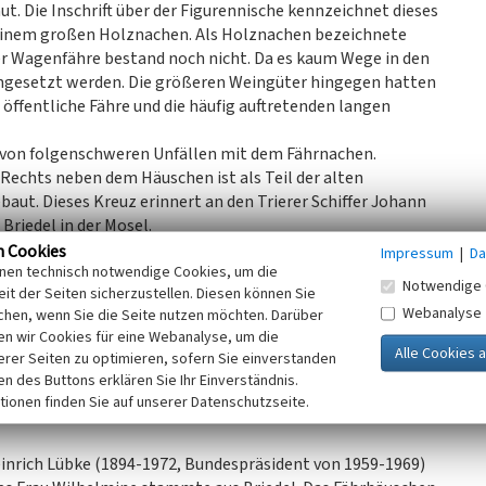
t. Die Inschrift über der Figurennische kennzeichnet dieses
s einem großen Holznachen. Als Holznachen bezeichnete
ner Wagenfähre bestand noch nicht. Da es kaum Wege in den
ngesetzt werden. Die größeren Weingüter hingegen hatten
 öffentliche Fähre und die häufig auftretenden langen
n von folgenschweren Unfällen mit dem Fährnachen.
 Rechts neben dem Häuschen ist als Teil der alten
ut. Dieses Kreuz erinnert an den Trierer Schiffer Johann
 Briedel in der Mosel.
nd in der Nische im Innenraum ein Holzkreuz. In der
n Cookies
Impressum
|
Da
inen technisch notwendige Cookies, um die
atue des Hl. Nepomuk. Nepomuk ist der Patron der Brücken
Notwendige 
it der Seiten sicherzustellen. Diesen können Sie
Fährleute.
Webanalyse
chen, wenn Sie die Seite nutzen möchten. Darüber
n wir Cookies für eine Webanalyse, um die
 und die daraufhin erfolgende Motorisierung der Fähre,
erer Seiten zu optimieren, sofern Sie einverstanden
eigte das Gebäude durch die vielen Hochwasser und
ken des Buttons erklären Sie Ihr Einverständnis.
n.
tionen finden Sie auf unserer Datenschutzseite.
einrich Lübke (1894-1972, Bundespräsident von 1959-1969)