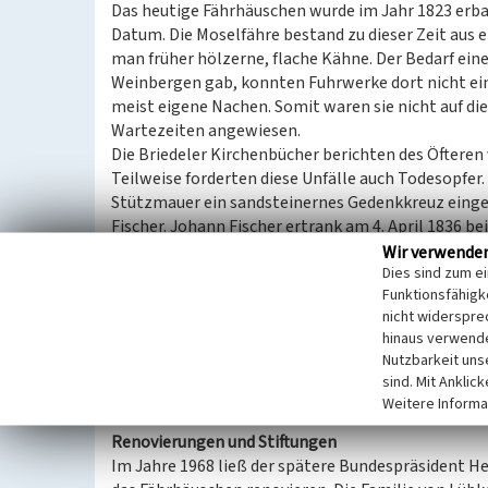
Das heutige Fährhäuschen wurde im Jahr 1823 erbau
Datum. Die Moselfähre bestand zu dieser Zeit au
man früher hölzerne, flache Kähne. Der Bedarf ei
Weinbergen gab, konnten Fuhrwerke dort nicht ei
meist eigene Nachen. Somit waren sie nicht auf die
Wartezeiten angewiesen.
Die Briedeler Kirchenbücher berichten des Öftere
Teilweise forderten diese Unfälle auch Todesopfer.
Stützmauer ein sandsteinernes Gedenkkreuz eingeba
Fischer. Johann Fischer ertrank am 4. April 1836 bei
Wie in den Annalen Briedels geschrieben steht, sta
Wir verwende
Dies sind zum e
Außennische über dem Eingang befand sich eine St
Funktionsfähigke
und Fähren sowie Schutzheiliger aller Schiffer und 
nicht widerspre
hinaus verwende
Die Anschaffung einer leistungsfähigen Wagenfähre
Nutzbarkeit uns
minderten den Bedarf an einem Warteraum. Auch z
sind. Mit Anklic
sonstige Witterungseinflüsse bedingte Bauschäde
Weitere Informa
Renovierungen und Stiftungen
Im Jahre 1968 ließ der spätere Bundespräsident H