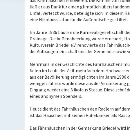
das Fährhäuschen renovieren. Die Familie von Lüb
ließ er aus Dank für einen glimpflich überstandene
Unfall verletzt wurde, beteiligte sich. In diesem
eine Nikolausstatue für die Außennische gestiftet.
Im Jahre 1986 bauten die Karnevalsgesellschaft de
Drainage. Die Außenabdeckung wurde erneuert, Ho
Kulturverein Briedel e.V. renovierte das Fährhäusc
der Aufbaugemeinschaft und der Gemeinde sowie v
Mehrmals in der Geschichte des Fährhäuschens mus
fielen im Laufe der Zeit mehrfach dem Hochwasser
aus der Bevölkerung ermöglichten im Jahre 1986 d
wenigen Jahren wurde diese aus der Verankerung 
Eingang wieder eine Nikolaus Statue. Diese schuf 
eines anonymen Spenders.
Heute dient das Fährhäuschen den Radlern auf de
ist das Häuschen mit seinen Ruhebänken als Rastpl
Das Fährhäuschen in der Gemarkung Briedel wird i