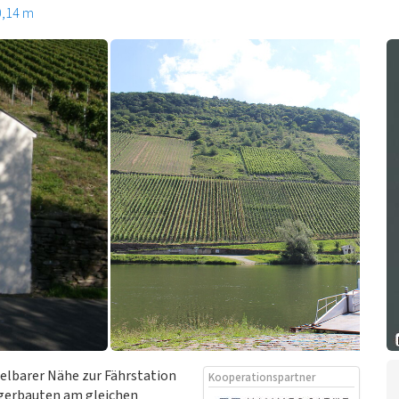
0,14 m
telbarer Nähe zur Fährstation
Kooperationspartner
ngerbauten am gleichen