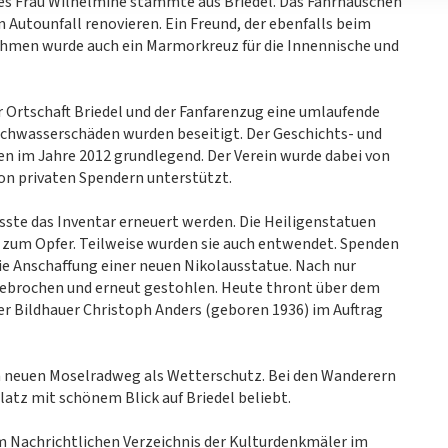
kes Frau Wilhelmine stammte aus Briedel. Das Fährhäuschen
n Autounfall renovieren. Ein Freund, der ebenfalls beim
 Rahmen wurde auch ein Marmorkreuz für die Innennische und
r Ortschaft Briedel und der Fanfarenzug eine umlaufende
chwasserschäden wurden beseitigt. Der Geschichts- und
hen im Jahre 2012 grundlegend. Der Verein wurde dabei von
on privaten Spendern unterstützt.
ste das Inventar erneuert werden. Die Heiligenstatuen
 zum Opfer. Teilweise wurden sie auch entwendet. Spenden
ie Anschaffung einer neuen Nikolausstatue. Nach nur
gebrochen und erneut gestohlen. Heute thront über dem
der Bildhauer Christoph Anders (geboren 1936) im Auftrag
m neuen Moselradweg als Wetterschutz. Bei den Wanderern
atz mit schönem Blick auf Briedel beliebt.
m Nachrichtlichen Verzeichnis der Kulturdenkmäler im