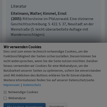
Literatur
Eitelmann, Walter; Kimmel, Ernst
(2005)
Rittersteine im Pfälzerwald. Eine steinerne
Geschichtsschreibung. S. 422. S. 37, Neustadt an der
Weinstraße (5. leicht überarbeitete Auflage mit
Wandervorschlägen).
Wir verwenden Cookies
Dies sind zum einen technisch notwendige Cookies, um die
Ritterstein „Am Holderbild“ nordöstlich von
Funktionsfähigkeit der Seiten sicherzustellen. Diesen können Sie
Blankenborn
nicht widersprechen, wenn Sie die Seite nutzen möchten. Darüber
hinaus verwenden wir Cookies für eine Webanalyse, um die
Schlagwörter
Nutzbarkeit unserer Seiten zu optimieren, sofern Sie einverstanden
Ritterstein
Baum
sind. Mit Anklicken des Buttons erklären Sie Ihr Einverständnis.
Ort
Weitere Informationen finden Sie auf unserer Datenschutzseite.
76887 Bad Bergzabern
Impressum
|
Datenschutz
Fachsicht(en)
Notwendige Cookies
Landeskunde
Webanalyse
Erfassungsmaßstab
i.d.R. 1:5.000 (größer als 1:20.000)