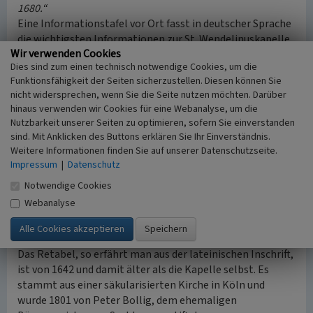
1680.“
Eine Informationstafel vor Ort fasst in deutscher Sprache
die wichtigsten Informationen zur St. Wendelinuskapelle
Wir verwenden Cookies
zusammen.
Dies sind zum einen technisch notwendige Cookies, um die
Funktionsfähigkeit der Seiten sicherzustellen. Diesen können Sie
Im Innenraum der Kapelle steht ein barockes Retabel aus
nicht widersprechen, wenn Sie die Seite nutzen möchten. Darüber
dunklem Marmor. Dieses war ursprünglich hell, erhielt
hinaus verwenden wir Cookies für eine Webanalyse, um die
jedoch in den 1970er Jahren einen zeitgemäßen dunklen
Nutzbarkeit unserer Seiten zu optimieren, sofern Sie einverstanden
Anstrich. In dessen Mitte befindet sich, eingerahmt von
sind. Mit Anklicken des Buttons erklären Sie Ihr Einverständnis.
zwei Marmorsäulen, eine große Statue des heiligen
Weitere Informationen finden Sie auf unserer Datenschutzseite.
Wendelinus aus dem 19. Jahrhundert. Zu den Seiten stehen
Impressum
|
Datenschutz
Terrakottastatuen der zwei Pfarrpatrone von Sechtem:
Notwendige Cookies
St. Gervasius und St. Protasius. Diese sind wahrscheinlich
Webanalyse
im 18. Jahrhundert entstanden. Die Malereien in der Mitte
des Retabels zeigen das alttestamentarische Opfer des
Melchisedek.
Das Retabel, so erfährt man aus der lateinischen Inschrift,
ist von 1642 und damit älter als die Kapelle selbst. Es
stammt aus einer säkularisierten Kirche in Köln und
wurde 1801 von Peter Bollig, dem ehemaligen