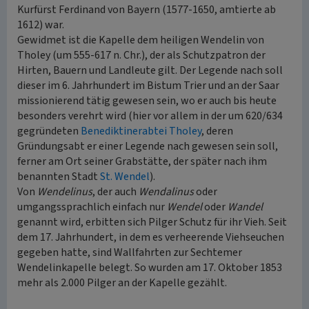
Kurfürst Ferdinand von Bayern (1577-1650, amtierte ab
1612) war.
Gewidmet ist die Kapelle dem heiligen Wendelin von
Tholey (um 555-617 n. Chr.), der als Schutzpatron der
Hirten, Bauern und Landleute gilt. Der Legende nach soll
dieser im 6. Jahrhundert im Bistum Trier und an der Saar
missionierend tätig gewesen sein, wo er auch bis heute
besonders verehrt wird (hier vor allem in der um 620/634
gegründeten
Benediktinerabtei Tholey
, deren
Gründungsabt er einer Legende nach gewesen sein soll,
ferner am Ort seiner Grabstätte, der später nach ihm
benannten Stadt
St. Wendel
).
Von
Wendelinus
, der auch
Wendalinus
oder
umgangssprachlich einfach nur
Wendel
oder
Wandel
genannt wird, erbitten sich Pilger Schutz für ihr Vieh. Seit
dem 17. Jahrhundert, in dem es verheerende Viehseuchen
gegeben hatte, sind Wallfahrten zur Sechtemer
Wendelinkapelle belegt. So wurden am 17. Oktober 1853
mehr als 2.000 Pilger an der Kapelle gezählt.