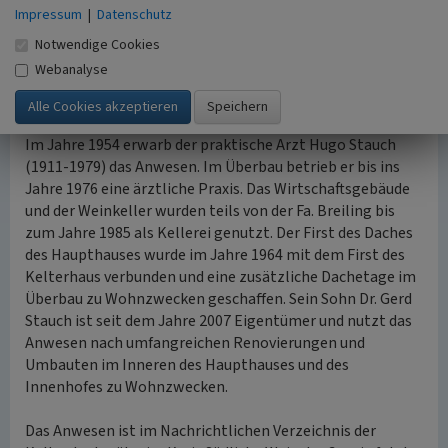
Anbau für ein Treppenhaus zum Überbau angefügt. Der
Impressum
|
Datenschutz
Überbau diente als Büro. Das Kellervolumen
Notwendige Cookies
(Weinlagerung) war inzwischen durch den Einbau von
Webanalyse
„Zementfässern“ auf etwa 400 000 Liter angewachsen. Der
Weinhandel florierte.
Im Jahre 1954 erwarb der praktische Arzt Hugo Stauch
(1911-1979) das Anwesen. Im Überbau betrieb er bis ins
Jahre 1976 eine ärztliche Praxis. Das Wirtschaftsgebäude
und der Weinkeller wurden teils von der Fa. Breiling bis
zum Jahre 1985 als Kellerei genutzt. Der First des Daches
des Haupthauses wurde im Jahre 1964 mit dem First des
Kelterhaus verbunden und eine zusätzliche Dachetage im
Überbau zu Wohnzwecken geschaffen. Sein Sohn Dr. Gerd
Stauch ist seit dem Jahre 2007 Eigentümer und nutzt das
Anwesen nach umfangreichen Renovierungen und
Umbauten im Inneren des Haupthauses und des
Innenhofes zu Wohnzwecken.
Das Anwesen ist im Nachrichtlichen Verzeichnis der