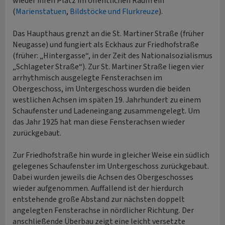
wieder ihren Platz im öffentlichen Raum ein
(
Marienstatuen
,
Bildstöcke und Flurkreuze
).
Das Haupthaus grenzt an die St. Martiner Straße (früher
Neugasse) und fungiert als Eckhaus zur Friedhofstraße
(früher: „Hintergasse“, in der Zeit des Nationalsozialismus
„Schlageter Straße“). Zur St. Martiner Straße liegen vier
arrhythmisch ausgelegte Fensterachsen im
Obergeschoss, im Untergeschoss wurden die beiden
westlichen Achsen im späten 19. Jahrhundert zu einem
Schaufenster und Ladeneingang zusammengelegt. Um
das Jahr 1925 hat man diese Fensterachsen wieder
zurückgebaut.
Zur Friedhofstraße hin wurde in gleicher Weise ein südlich
gelegenes Schaufenster im Untergeschoss zurückgebaut.
Dabei wurden jeweils die Achsen des Obergeschosses
wieder aufgenommen. Auffallend ist der hierdurch
entstehende große Abstand zur nächsten doppelt
angelegten Fensterachse in nördlicher Richtung. Der
anschließende Überbau zeigt eine leicht versetzte