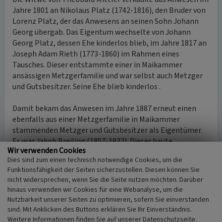
Jahre 1801 an Nikolaus Platz (1742-1816), den Bruder von
Lorenz Platz, der das Anwesens an seinen Sohn Johann
Georg übergab. Das Eigentum wechselte von Johann
Georg Platz, dessen Ehe kinderlos blieb, im Jahre 1817 an
Joseph Adam Rieth (1773-1860) im Rahmen eines
Tausches. Dieser entstammte einer in Maikammer
ansässigen Metzgerfamilie und war selbst auch Metzger
und Gutsbesitzer. Seine Ehe blieb kinderlos .
Damit bekam das Anwesen im Jahre 1887 erneut einen
ebenfalls aus einer Metzgerfamilie in Maikammer
stammenden Metzger und Gutsbesitzer als Eigentümer.
Es war Jakob Breiling (1857-1932). Dieser baute
Wir verwenden Cookies
Wirtschaftsgebäude und Kellergewölbe im Jahre 1893 aus.
Dies sind zum einen technisch notwendige Cookies, um die
Danach übernahmen seine Söhne Peter Ludwig Alfred
Funktionsfähigkeit der Seiten sicherzustellen. Diesen können Sie
Breiling (1892-1952) und Hermann Breiling (1895-1965)
nicht widersprechen, wenn Sie die Seite nutzen möchten. Darüber
das Anwesen.
hinaus verwenden wir Cookies für eine Webanalyse, um die
Nutzbarkeit unserer Seiten zu optimieren, sofern Sie einverstanden
Im Jahre 1925 wurde der „Überbau“ erstellt, der Torbogen
sind. Mit Anklicken des Buttons erklären Sie Ihr Einverständnis.
wurde abgebaut, dem Haupthaus nördlich ein kleiner
Weitere Informationen finden Sie auf unserer Datenschutzseite.