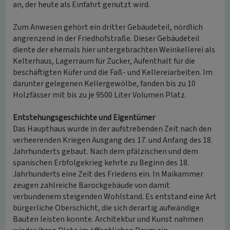
an, der heute als Einfahrt genutzt wird.
Zum Anwesen gehört ein dritter Gebäudeteil, nördlich
angrenzend in der Friedhofstraße. Dieser Gebäudeteil
diente der ehemals hier untergebrachten Weinkellerei als
Kelterhaus, Lagerraum für Zucker, Aufenthalt für die
beschäftigten Küfer und die Faß- und Kellereiarbeiten. Im
darunter gelegenen Kellergewölbe, fanden bis zu 10
Holzfässer mit bis zu je 9500 Liter Volumen Platz.
Entstehungsgeschichte und Eigentümer
Das Haupthaus wurde in der aufstrebenden Zeit nach den
verheerenden Kriegen Ausgang des 17. und Anfang des 18.
Jahrhunderts gebaut. Nach dem pfälzischen und dem
spanischen Erbfolgekrieg kehrte zu Beginn des 18.
Jahrhunderts eine Zeit des Friedens ein. In Maikammer
zeugen zahlreiche Barockgebäude von damit
verbundenem steigenden Wohlstand. Es entstand eine Art
bürgerliche Oberschicht, die sich derartig aufwändige
Bauten leisten konnte. Architektur und Kunst nahmen