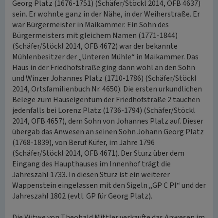
Georg Platz (1676-1751) (Schäfer/Stöckl 2014, OFB 4637)
sein. Er wohnte ganz in der Nähe, in der Weiherstraße. Er
war Bürgermeister in Maikammer. Ein Sohn des
Bürgermeisters mit gleichem Namen (1771-1844)
(Schäfer/Stöckl 2014, OFB 4672) war der bekannte
Mühlenbesitzer der „Unteren Mühle“ in Maikammer. Das
Haus in der Friedhofstraße ging dann wohl an den Sohn
und Winzer Johannes Platz (1710-1786) (Schäfer/Stöckl
2014, Ortsfamilienbuch Nr. 4650). Die ersten urkundlichen
Belege zum Hauseigentum der Friedhofstraße 2 tauchen
jedenfalls bei Lorenz Platz (1736-1794) (Schäfer/Stöckl
2014, OFB 4657), dem Sohn von Johannes Platz auf. Dieser
übergab das Anwesen an seinen Sohn Johann Georg Platz
(1768-1839), von Beruf Küfer, im Jahre 1796
(Schäfer/Stöckl 2014, OFB 4671). Der Sturz über dem
Eingang des Haupthauses im Innenhof trägt die
Jahreszahl 1733. In diesen Sturz ist ein weiterer
Wappenstein eingelassen mit den Sigeln „GP C PI“ und der
Jahreszahl 1802 (evtl. GP für Georg Platz).
Die Witwe von Theobald Mittler verkaufte das Anwesen im