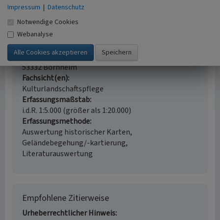
Impressum
|
Datenschutz
Schlagwörter
Notwendige Cookies
Baum
Grenzbaum
Denkmal (Gedächtnisbauwerk)
Webanalyse
Straße / Hausnummer
Alfterer Hufebahn
Ort
53332 Bornheim
Fachsicht(en)
Kulturlandschaftspflege
Erfassungsmaßstab
i.d.R. 1:5.000 (größer als 1:20.000)
Erfassungsmethode
Auswertung historischer Karten,
Geländebegehung/-kartierung,
Literaturauswertung
Empfohlene Zitierweise
Urheberrechtlicher Hinweis