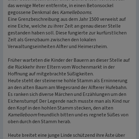
das wenige Meter entfernte, in einen Betonsockel
gegossene Denkmal des
Kamellebooms
.
Eine Grenzbeschreibung aus dem Jahr 1500 verweist auf
eine Eiche, welche zu ihrer Zeit an genau dieser Stelle
gestanden haben soll. Diese fungierte zur kurfürstlichen
Zeit als Grenzbaum zwischen den lokalen
Verwaltungseinheiten Alfter und Heimerzheim.
Früher warteten die Kinder der Bauern an dieser Stelle auf
die Rückkehr ihrer Eltern vom Wochenmarkt in der
Hoffnung auf mitgebrachte Süßigkeiten.
Heute steht der steinerne hohle Stamm als Erninnerung
an den alten Baum am Wegesrand der Alfterer Hufebahn.
Es ranken sich diverse Märchen und Erzählungen um den
Eichenstumpf. Der Legende nach musste man als Kind nur
den Kopf in den hohlen Stamm stecken, den alten
Kamelleboom
freundlich bitten und es regnete Süßes von
oben durch den Stamm herab.
Heute breitet eine junge Linde schützend ihre Äste über