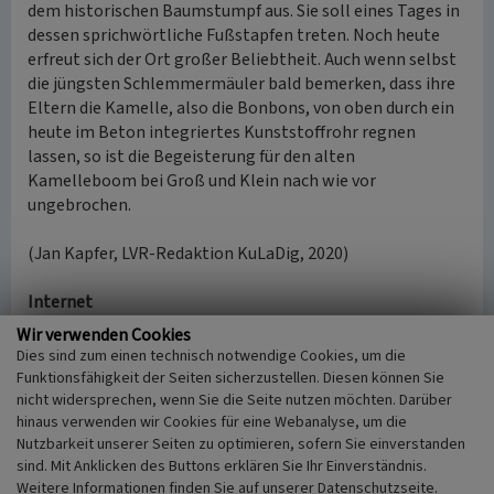
dem historischen Baumstumpf aus. Sie soll eines Tages in
dessen sprichwörtliche Fußstapfen treten. Noch heute
erfreut sich der Ort großer Beliebtheit. Auch wenn selbst
die jüngsten Schlemmermäuler bald bemerken, dass ihre
Eltern die Kamelle, also die Bonbons, von oben durch ein
heute im Beton integriertes Kunststoffrohr regnen
lassen, so ist die Begeisterung für den alten
Kamelleboom bei Groß und Klein nach wie vor
ungebrochen.
(Jan Kapfer, LVR-Redaktion KuLaDig, 2020)
Internet
www.heimatfreunde-roisdorf.com
: Der Kamelleboom. In
Wir verwenden Cookies
einem alten Grenzbaum regnet es Süßigkeiten
Dies sind zum einen technisch notwendige Cookies, um die
(aufgerufen am 28.05.2020)
Funktionsfähigkeit der Seiten sicherzustellen. Diesen können Sie
www.rheinland.info
: Kamelleboom (aufgerufen am
nicht widersprechen, wenn Sie die Seite nutzen möchten. Darüber
hinaus verwenden wir Cookies für eine Webanalyse, um die
28.05.2020)
Nutzbarkeit unserer Seiten zu optimieren, sofern Sie einverstanden
sind. Mit Anklicken des Buttons erklären Sie Ihr Einverständnis.
Kamelleboom in der Ville bei Bornheim
Weitere Informationen finden Sie auf unserer Datenschutzseite.