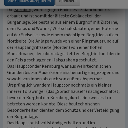
Die
Kernburg
wurde gegen Ende des 12. Jahrhunderts
erbaut und ist somit der älteste Gebäudeteil der
Burganlage. Sie bestand aus einem Burghof mit Zisterne,
dem Palas und Wohn- / Wirtschaftsbauten, einer Poterne
auf der Südseite sowie einem mächtigen Bergfried auf der
Nordseite. Die Anlage wurde von einer Ringmauer und auf
der Hauptangriffsseite (Norden) von einer hohen
Mantelmauer, den übereck gestellten Bergfried und den in
den Fels geschlagenen Halsgraben geschützt.
Das
Haupttor der Kernburg
war aus wehrtechnischen
Gründen bis zur Mauerkrone nischenartig eingezogen und
sowohl von innen als auch von außen absperrbar.
Ursprünglich war dem Haupttor nochmals ein kleiner
innerer Torzwinger (das „Sprachhäusel“) nachgeschaltet,
bevor der Burghof der Kernburg durch ein zweites Tor
betreten werden konnte. Diese bautechnischen
Besonderheiten dienten dem Schutz und der Verteidigung
der Burganlage.
Das Haupttor ist vollständig erhalten und im