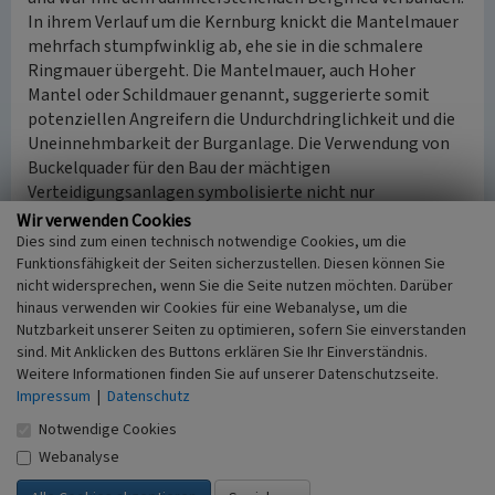
In ihrem Verlauf um die Kernburg knickt die Mantelmauer
mehrfach stumpfwinklig ab, ehe sie in die schmalere
Ringmauer übergeht. Die Mantelmauer, auch Hoher
Mantel oder Schildmauer genannt, suggerierte somit
potenziellen Angreifern die Undurchdringlichkeit und die
Uneinnehmbarkeit der Burganlage. Die Verwendung von
Buckelquader für den Bau der mächtigen
Verteidigungsanlagen symbolisierte nicht nur
militärische Stärke, sondern auch Macht und Reichtum.
Wir verwenden Cookies
Dies sind zum einen technisch notwendige Cookies, um die
Funktionsfähigkeit der Seiten sicherzustellen. Diesen können Sie
Die
Ringmauer
umgab die beinah ovale Kernburg und
nicht widersprechen, wenn Sie die Seite nutzen möchten. Darüber
passte sich dem Geländeverlauf an, so dass sie in
hinaus verwenden wir Cookies für eine Webanalyse, um die
unregelmäßigen Knicken verlief. Zu
Nutzbarkeit unserer Seiten zu optimieren, sofern Sie einverstanden
Verteidigungszwecken war sie mit Zinnen und hölzernen
sind. Mit Anklicken des Buttons erklären Sie Ihr Einverständnis.
Wehrgängen versehen. Die Ringmauer hatte allerdings
Weitere Informationen finden Sie auf unserer Datenschutzseite.
keine Schießscharten und die Mauerstärke war deutlich
Impressum
|
Datenschutz
geringer als die der Mantelmauer. Auf der Südseite der
Notwendige Cookies
Ringmauer befindet sich eine rundbogige Tür, wohl eine
Webanalyse
Poterne (Ausfallpforte). Im Verlauf nach Norden geht die
Ringmauer in die mächtige Mantelmauer über.