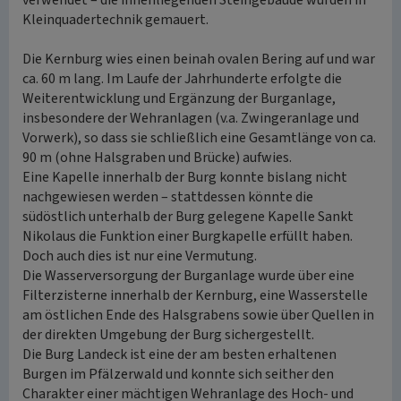
verwendet – die innenliegenden Steingebäude wurden in
Kleinquadertechnik gemauert.
Die Kernburg wies einen beinah ovalen Bering auf und war
ca. 60 m lang. Im Laufe der Jahrhunderte erfolgte die
Weiterentwicklung und Ergänzung der Burganlage,
insbesondere der Wehranlagen (v.a. Zwingeranlage und
Vorwerk), so dass sie schließlich eine Gesamtlänge von ca.
90 m (ohne Halsgraben und Brücke) aufwies.
Eine Kapelle innerhalb der Burg konnte bislang nicht
nachgewiesen werden – stattdessen könnte die
südöstlich unterhalb der Burg gelegene Kapelle Sankt
Nikolaus die Funktion einer Burgkapelle erfüllt haben.
Doch auch dies ist nur eine Vermutung.
Die Wasserversorgung der Burganlage wurde über eine
Filterzisterne innerhalb der Kernburg, eine Wasserstelle
am östlichen Ende des Halsgrabens sowie über Quellen in
der direkten Umgebung der Burg sichergestellt.
Die Burg Landeck ist eine der am besten erhaltenen
Burgen im Pfälzerwald und konnte sich seither den
Charakter einer mächtigen Wehranlage des Hoch- und