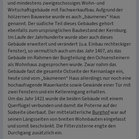
und mindestens zweigeschossiges Wohn- und
Wirtschaftsgebäude mit Fachwerkaufbau. Aufgrund der
hölzernen Bauweise wurde es auch „bäumenes“ Haus
genannt. Der südliche Teil dieses Gebäudes gehört
ebenfalls zum ursprünglichen Baubestand der Kernburg.
Im Laufe der Jahrhunderte wurde aber auch dieses
Gebäude erweitert und verändert (u.a. Einbau rechteckiger
Fenster), so vermutlich auch um das Jahr 1407, als das
Gebäude im Rahmen der Burgteilung den Ochsensteinern
als Wohnhaus zugesprochen wurde. Zwar nahm das
Gebäude fast die gesamte Ostseite der Kernanlage ein,
heute sind vom „bäumenen“ Haus allerdings nur noch eine
hochaufragende Mauerkante sowie Gewände einer Tür mit
zwei Fenstern und ein Kellereingang erhalten.
Um das Jahr 1421 wurde die beiden Gebäude mit einem
Querflügel verbunden und damit die Poterne auf der
Südseite überbaut. Der mittelalterliche
Burghof
war auf
seinen Längsseiten von breiten Wohnbauten eingefasst
und somit beschränkt. Die Filterzisterne engte den
Durchgang zusätzlich ein.