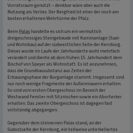
Vorratsraum genutzt – denkbar wäre aber auch die
Nutzung als Verlies. Der Bergfried ist einer der noch am
besten erhaltenen Wehrtürme der Pfalz.
Beim
Palas
handelte es sich um ein vermutlich
dreigeschossiges Steingebäude mit Kaminanlage (Saal-
und Wohnbau) auf der südwestlichen Seite der Kernburg.
Dieses wurde im Laufe der Jahrhunderte wohl mehrfach
verändert und diente ab dem frühen 15. Jahrhundert dem
Bischof von Speyer als Wohnstatt. Es ist anzunehmen,
dass die Grundbausubstanz aus Zeiten der
Erbauungsphase der Burganlage stammt. Insgesamt sind
nur noch wenige Fragmente der Außenmauern erhalten.
So sind vom ersten Obergeschoss im Bereich der
Westwand Fenster mit Sitznischen sowie ein Aborterker
erhalten. Das zweite Obergeschoss ist dagegen fast
vollständig abgegangen.
Gegenüber dem steinernen Palas stand, an der
Südostseite der Kernburg, ein teilweise unterkellertes