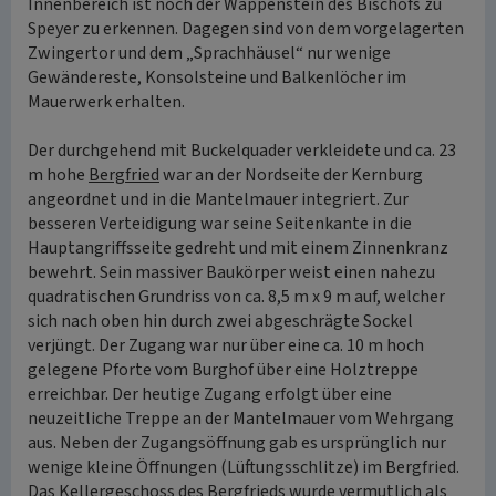
Innenbereich ist noch der Wappenstein des Bischofs zu
Speyer zu erkennen. Dagegen sind von dem vorgelagerten
Zwingertor und dem „Sprachhäusel“ nur wenige
Gewändereste, Konsolsteine und Balkenlöcher im
Mauerwerk erhalten.
Der durchgehend mit Buckelquader verkleidete und ca. 23
m hohe
Bergfried
war an der Nordseite der Kernburg
angeordnet und in die Mantelmauer integriert. Zur
besseren Verteidigung war seine Seitenkante in die
Hauptangriffsseite gedreht und mit einem Zinnenkranz
bewehrt. Sein massiver Baukörper weist einen nahezu
quadratischen Grundriss von ca. 8,5 m x 9 m auf, welcher
sich nach oben hin durch zwei abgeschrägte Sockel
verjüngt. Der Zugang war nur über eine ca. 10 m hoch
gelegene Pforte vom Burghof über eine Holztreppe
erreichbar. Der heutige Zugang erfolgt über eine
neuzeitliche Treppe an der Mantelmauer vom Wehrgang
aus. Neben der Zugangsöffnung gab es ursprünglich nur
wenige kleine Öffnungen (Lüftungsschlitze) im Bergfried.
Das Kellergeschoss des Bergfrieds wurde vermutlich als