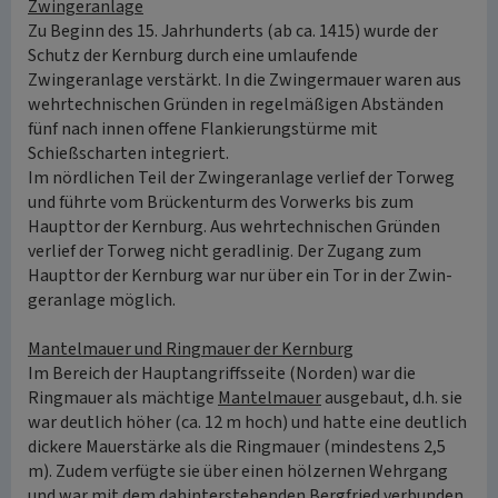
Zwingeranlage
Zu Beginn des 15. Jahrhunderts (ab ca. 1415) wurde der
Schutz der Kernburg durch eine umlaufende
Zwingeranlage verstärkt. In die Zwingermauer waren aus
wehrtechnischen Gründen in regelmäßigen Abständen
fünf nach innen offene Flankierungstürme mit
Schießscharten integriert.
Im nördlichen Teil der Zwingeranlage verlief der Torweg
und führte vom Brückenturm des Vorwerks bis zum
Haupttor der Kernburg. Aus wehrtechnischen Gründen
verlief der Torweg nicht geradlinig. Der Zugang zum
Haupttor der Kernburg war nur über ein Tor in der Zwin-
geranlage möglich.
Mantelmauer und Ringmauer der Kernburg
Im Bereich der Hauptangriffsseite (Norden) war die
Ringmauer als mächtige
Mantelmauer
ausgebaut, d.h. sie
war deutlich höher (ca. 12 m hoch) und hatte eine deutlich
dickere Mauerstärke als die Ringmauer (mindestens 2,5
m). Zudem verfügte sie über einen hölzernen Wehrgang
und war mit dem dahinterstehenden Bergfried verbunden.