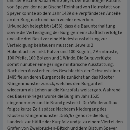
und der Bischof Raban von Speyer. Der Nachfolger Rabans
von Speyer, der neue Bischof Reinhard von Helmstatt von
Speyer konnte ab dem Jahr 1439 die verpfändeten Anteile
an der Burg nach und nach wieder erwerben.
Urkundlich belegt ist (1456), dass die Bauunterhaltung
sowie die Verteidigung der Burg gemeinschaftlich erfolgte
und alle drei Besitzer eine Mindestausstattung zur
Verteidigung beisteuern mussten: Jeweils 2
Hakenbüchsen inkl. Pulver und 100 Kugeln, 2 Armbrüste,
100 Pfeile, 100 Bolzen und 1 Winde. Die Burg verfügte
somit nur über eine geringe militärische Ausstattung.
Nach dem Aussterben des Geschlechts der Ochsensteiner
1485 fielen deren Burganteile zunächst an das Kloster
Klingenmünster zurück, welches den Burganteil
wiederum als Lehen an die Kurzpfalz weitergab. Während
des Bauernkrieges wurde die Burg im Jahr 1525
eingenommen und in Brand gesteckt. Der Wiederaufbau
folgte kurze Zeit später. Nachdem Niedergang des
Klosters Klingenmünster 1565/67 gehörte die Burg
Landeck zur Hälfte der Kurpfalz und je zu einem Viertel den
Grafen von Zweibrücken-Bitsch und dem Bistum Speyer.