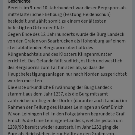
Geschichte
Bereits im 9. und 10. Jahrhundert war dieser Bergsporn als
mittelalterliche Fliehburg (Festung Heidenschuh)
besiedelt und zählt somit zu einem der ältesten
befestigten Orten der Pfalz.
Gegen Ende des 12. Jahrhunderts wurde die Burg Landeck
von den Grafen von Saarbrücken als Höhenburg auf einem
steil abfallenden Bergsporn oberhalb des
Klingenbachtals und des Klosters Klingenmünster
errichtet. Das Gelände fällt südlich, östlich und westlich
des Bergsporns zum Tal hin steil ab, so dass die
Hauptbefestigungsanlagen nur nach Norden ausgerichtet
werden mussten.
Die erste urkundliche Erwähnung der Burg Landeck
stammt aus dem Jahr 1237, als die Burg mitsamt
zahlreicher umliegender Dörfer (darunter auch Landau) im
Rahmen der Teilung des Hauses Leiningen an Graf Emich
IV. von Leiningen fiel. In den Folgejahren begründete Graf
Emich IV. die Linie Leiningen-Landeck, welche jedoch um
1289/90 bereits wieder ausstarb. Im Jahr 1252 ging die
Burg als Reichslehen je zur Hälfte an den Grafen von