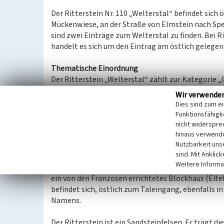
Der Ritterstein Nr. 110 „Welterstal“ befindet sich 
Mückenwiese, an der Straße von Elmstein nach Spe
sind zwei Einträge zum Welterstal zu finden. Bei Ri
handelt es sich um den Eintrag am östlich gelegen
Thematische Einordnung
Der Ritterstein „Welterstal“ zählt zur Kategorie 
Diese sind Orts- und Namensbezeichnungen, die de
Wir verwende
(Eitelmann 2005).
Dies sind zum e
Funktionsfähigke
Spezifische Einordnung
nicht widerspre
Die Inschrift „Welterstal“ wurde zusammen mit ein
hinaus verwende
Nutzbarkeit uns
Taleingang in den Felsen eingraviert. Die Straße 
sind. Mit Anklic
Flanken des „Niederen Oselkopfs“ und des „Hohen
Weitere Informa
Waldleiningen
an der Ostseite des Leitersbergs. W
ein von den Franzosen errichtetes Blockhaus (Eitel
befindet sich, östlich zum Taleingang, ebenfalls in
Namens.
Der Ritterstein ist ein Sandsteinfelsen. Er trägt d