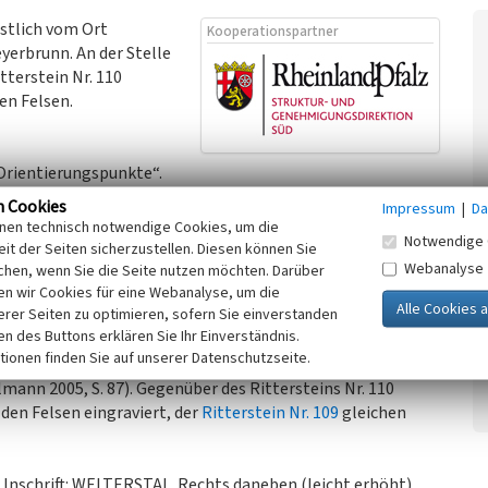
östlich vom Ort
Kooperationspartner
yerbrunn. An der Stelle
tterstein Nr. 110
en Felsen.
„Orientierungspunkte“.
r Orientierung des Wanderers im Gelände dienen
n Cookies
Impressum
|
Da
inen technisch notwendige Cookies, um die
Notwendige 
it der Seiten sicherzustellen. Diesen können Sie
Webanalyse
chen, wenn Sie die Seite nutzen möchten. Darüber
em Richtungspfeil, der ins Welterstal weist, östlich am
n wir Cookies für eine Webanalyse, um die
erer Seiten zu optimieren, sofern Sie einverstanden
zum Welterstal führt dem Weltersbach folgend an den
ken des Buttons erklären Sie Ihr Einverständnis.
 Osel-Kopfs“ vorbei hinauf zum
Ritterstein Daemmchen bei
tionen finden Sie auf unserer Datenschutzseite.
ährend der französischen Besatzungzeit, befand sich dort
mann 2005, S. 87). Gegenüber des Rittersteins Nr. 110
 den Felsen eingraviert, der
Ritterstein Nr. 109
gleichen
ie Inschrift: WELTERSTAL. Rechts daneben (leicht erhöht)