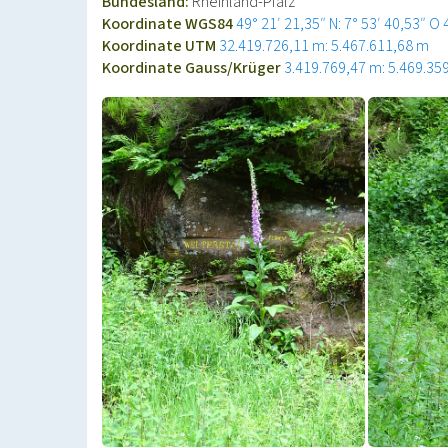
Bundesland:
Rheinland-Pfalz
Koordinate WGS84
49° 21′ 21,35″ N: 7° 53′ 40,53″ O
Koordinate UTM
32.419.726,11 m: 5.467.611,68 m
Koordinate Gauss/Krüger
3.419.769,47 m: 5.469.35