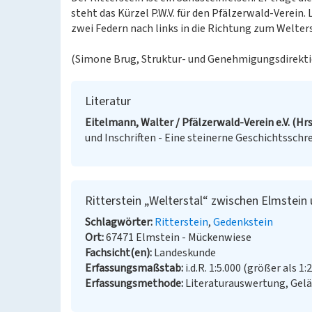
steht das Kürzel P.W.V. für den Pfälzerwald-Verein. L
zwei Federn nach links in die Richtung zum Welters
(Simone Brug, Struktur- und Genehmigungsdirekti
Literatur
Eitelmann, Walter / Pfälzerwald-Verein e.V. (Hrs
und Inschriften - Eine steinerne Geschichtsschr
Ritterstein „Welterstal“ zwischen Elmstein
Schlagwörter
Ritterstein
Gedenkstein
Ort
67471 Elmstein - Mückenwiese
Fachsicht(en)
Landeskunde
Erfassungsmaßstab
i.d.R. 1:5.000 (größer als 1:
Erfassungsmethode
Literaturauswertung, Gel