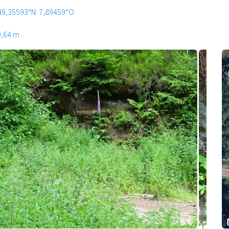
49,35593°N: 7,89459°O
9,64 m