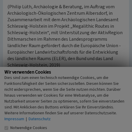
(Philip Lüth, Archäologie & Beratung, im Auftrag vom
Archäologisch-Ökologischen Zentrum Albersdorf, in
Zusammenarbeit mit dem Archäologischen Landesamt
Schleswig-Holstein im Projekt „Megalithic Routes in
Schleswig-Holstein“, mit Unterstützung der AktivRegion
Dithmarschen im Rahmen des Landesprogramms
ländlicher Raum gefördert durch die Europäische Union -
Europäischer Landwirtschaftsfonds für die Entwicklung
des ländlichen Raums (ELER), den Bund und das Land
Schleswig-Holstein, 2019)
Wir verwenden Cookies
Dies sind zum einen technisch notwendige Cookies, um die
Langbett von Schrum LA 11
Funktionsfähigkeit der Seiten sicherzustellen. Diesen können Sie
nicht widersprechen, wenn Sie die Seite nutzen möchten. Darüber
Schlagwörter
hinaus verwenden wir Cookies für eine Webanalyse, um die
Megalithgrab
Nutzbarkeit unserer Seiten zu optimieren, sofern Sie einverstanden
Ort
sind. Mit Anklicken des Buttons erklären Sie Ihr Einverständnis.
Schrum
Weitere Informationen finden Sie auf unserer Datenschutzseite.
Gesetzlich geschütztes Kulturdenkmal
Impressum
|
Datenschutz
Kulturdenkmal gem. § 8 DSchG SH 2015
Notwendige Cookies
Fachsicht(en)