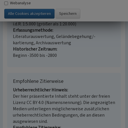
Webanalyse
Kulturlandschaftspflege, Archäologie,
Denkmalpflege
Erfassungsmaßstab
i.d.R. 1:5.000 (größer als 1:20.000)
Erfassungsmethode
Literaturauswertung, Geländebegehung/-
kartierung, Archivauswertung
Historischer Zeitraum
Beginn -3500 bis -2800
Empfohlene Zitierweise
Urheberrechtlicher Hinweis
Der hier präsentierte Inhalt steht unter der freien
Lizenz CC BY 4.0 (Namensnennung). Die angezeigten
Medien unterliegen möglicherweise zusätzlichen
urheberrechtlichen Bedingungen, die an diesen
ausgewiesen sind.
Empfohlene Zitierweise