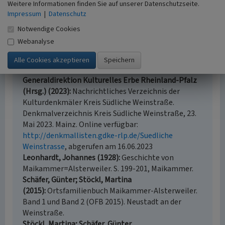
Trifels (Schäfer/Stöckl 2015, S. 843).
Weitere Informationen finden Sie auf unserer Datenschutzseite.
Impressum
|
Datenschutz
(Matthias C.S. Dreyer, Club Sellemols (Historienfreunde
Notwendige Cookies
Maikammer-Alsterwieler) 2020)
Webanalyse
Literatur
Generaldirektion Kulturelles Erbe Rheinland-Pfalz
(Hrsg.) (2023)
Nachrichtliches Verzeichnis der
Kulturdenkmäler Kreis Südliche Weinstraße.
Denkmalverzeichnis Kreis Südliche Weinstraße, 23.
Mai 2023. Mainz. Online verfügbar:
http://denkmallisten.gdke-rlp.de/Suedliche
Weinstrasse
, abgerufen am 16.06.2023
Leonhardt, Johannes (1928)
Geschichte von
Maikammer=Alsterweiler. S. 199-201, Maikammer.
Schäfer, Günter; Stöckl, Martina
(2015)
Ortsfamilienbuch Maikammer-Alsterweiler.
Band 1 und Band 2 (OFB 2015). Neustadt an der
Weinstraße.
Stöckl, Martina; Schäfer, Günter