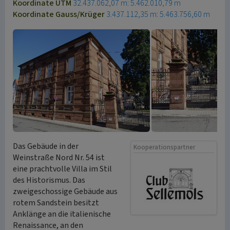
Koordinate UTM
32.437.062,07 m: 5.462.010,79 m
Koordinate Gauss/Krüger
3.437.112,35 m: 5.463.756,60 m
Das Gebäude in der
Kooperationspartner
Weinstraße Nord Nr. 54 ist
eine prachtvolle Villa im Stil
des Historismus. Das
zweigeschossige Gebäude aus
rotem Sandstein besitzt
Anklänge an die italienische
Renaissance, an den