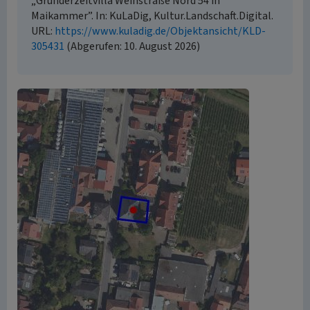
„Gründerzeitvilla Weinstraße Nord 54 in
Maikammer”. In: KuLaDig, Kultur.Landschaft.Digital.
URL:
https://www.kuladig.de/Objektansicht/KLD-
305431
(Abgerufen: 10. August 2026)