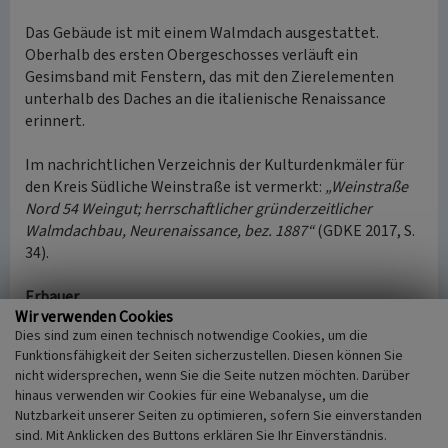
Das Gebäude ist mit einem Walmdach ausgestattet.
Oberhalb des ersten Obergeschosses verläuft ein
Gesimsband mit Fenstern, das mit den Zierelementen
unterhalb des Daches an die italienische Renaissance
erinnert.
Im nachrichtlichen Verzeichnis der Kulturdenkmäler für
den Kreis Südliche Weinstraße ist vermerkt:
„Weinstraße
Nord 54 Weingut; herrschaftlicher gründerzeitlicher
Walmdachbau, Neurenaissance, bez. 1887“
(GDKE 2017, S.
34).
Erbauer
Wir verwenden Cookies
Der Erbauer des Hauses war der Kaufmann und Fabrikant
Dies sind zum einen technisch notwendige Cookies, um die
Franz Ullrich. Er war der Mitbegründer der Emailfabrik in
Funktionsfähigkeit der Seiten sicherzustellen. Diesen können Sie
Maikammer. Franz Ullrich (1830-1891) war verheiratet mit
nicht widersprechen, wenn Sie die Seite nutzen möchten. Darüber
Eva Katharina Schmitt (1831-1906). Aus der Ehe gingen 8
hinaus verwenden wir Cookies für eine Webanalyse, um die
Kinder hervor. Ein Sohn, Franz Gustav Ullrich (1860-1938),
Nutzbarkeit unserer Seiten zu optimieren, sofern Sie einverstanden
war der Gründer der Maßstabsfabrik in Annweiler am
sind. Mit Anklicken des Buttons erklären Sie Ihr Einverständnis.