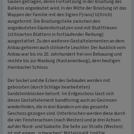
Säulen getragen, deren Fortsetzung in der Brüstung des
Balkons angedeutet wird. In der Mitte der Brüstung ist das
Wappen der Familie mit den Siglen F(ranz) U(llrich)
ausgeformt. Die Brüstungsteile zwischen den
angedeuteten Säulenfortsätzen sind mit Blattfriesen
(stilisierten Blättern in fortlaufender Reihung)
ausgestattet. Zu den weiteren Gestaltelementen an dem
Anbau gehören auch stilisierte Leuchter. Der Ausblick vom
Anbau war bis ins 20. Jahrhundert frei von Bebauung und
reichte bis zur Maxburg (Kastanienburg), dem heutigen
Hambacher Schloss.
Der Sockel und die Ecken des Gebäudes werden mit
gebossten (durch Schläge bearbeiteten)
Sandsteinblöcken betont. Im Erdgeschoss lässt sich
dieses Gestaltelement bandförmig auch an Gesimsen
wiederfinden, die in drei Bändern um das gesamte
Geschoss gezogen sind. Unterbrochen werden diese durch
die vier Fensterachsen (nach Westen) und je drei Achsen
auf der Nord- und Südseite. Die Seite zur Straße (Westen)
ist mit einem „schwachen“ Mittelrisalit (mittig