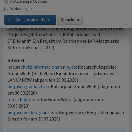
Notwendige Cookies
Naturschutzmaßnahmen durchgeführt. Das
Naturschutzgebiet ist vollständig eingezäunt und nicht
Webanalyse
öffentlich zugänglich.
(Biologische Station Rhein-Berg, erstellt im Rahmen des
Projektes „Naturschutz trifft Kulturlandschaft:
STEINland“. Ein Projekt im Rahmen des LVR-Netzwerks
Kulturlandschaft, 2019)
Internet
naturschutzinformationen.nrw.de
: Naturschutzgebiet
Grube Weiß (GL-059) im Fachinformationssystem des
LANUV NRW (abgerufen 30.03.2020)
bergischgladbach.de
: Kulturpfad Grube Weiß (abgerufen
am 30.03.2020)
moitzfeld-ev.de
: Die Grube Weiss (abgerufen am
30.03.2020)
bergischer-bergbau.com
: Bergwerke in Bergisch Gladbach
(abgerufen am 30.03.2020)