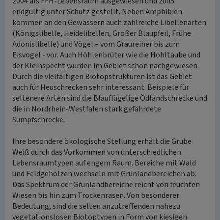
2004 als FFH-Lebensraum ausgewiesen und 2005
endgültig unter Schutz gestellt. Neben Amphibien
kommen an den Gewässern auch zahlreiche Libellenarten
(Königslibelle, Heidelibellen, Großer Blaupfeil, Frühe
Adonislibelle) und Vögel – vom Graureiher bis zum
Eisvogel - vor. Auch Höhlenbrüter wie die Hohltaube und
der Kleinspecht wurden im Gebiet schon nachgewiesen.
Durch die vielfältigen Biotopstrukturen ist das Gebiet
auch für Heuschrecken sehr interessant. Beispiele für
seltenere Arten sind die Blauflügelige Ödlandschrecke und
die in Nordrhein-Westfalen stark gefährdete
Sumpfschrecke.
Ihre besondere ökologische Stellung erhält die Grube
Weiß durch das Vorkommen von unterschiedlichen
Lebensraumtypen auf engem Raum. Bereiche mit Wald
und Feldgehölzen wechseln mit Grünlandbereichen ab.
Das Spektrum der Grünlandbereiche reicht von feuchten
Wiesen bis hin zum Trockenrasen. Von besonderer
Bedeutung, sind die selten anzutreffenden nahezu
vegetationslosen Biotoptypen in Form von kiesigen