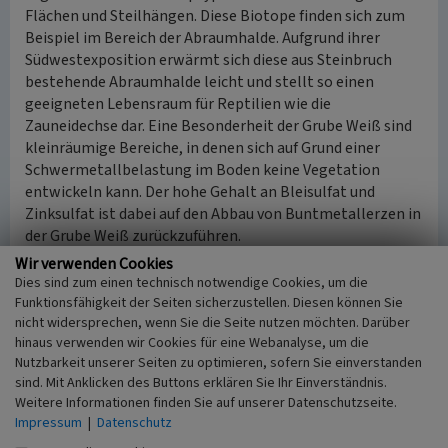
Flächen und Steilhängen. Diese Biotope finden sich zum
Beispiel im Bereich der Abraumhalde. Aufgrund ihrer
Südwestexposition erwärmt sich diese aus Steinbruch
bestehende Abraumhalde leicht und stellt so einen
geeigneten Lebensraum für Reptilien wie die
Zauneidechse dar. Eine Besonderheit der Grube Weiß sind
kleinräumige Bereiche, in denen sich auf Grund einer
Schwermetallbelastung im Boden keine Vegetation
entwickeln kann. Der hohe Gehalt an Bleisulfat und
Zinksulfat ist dabei auf den Abbau von Buntmetallerzen in
der Grube Weiß zurückzuführen.
Wir verwenden Cookies
Heute stellt die Grube Weiß durch das
Dies sind zum einen technisch notwendige Cookies, um die
abwechslungsreiche Mosaik verschiedenartiger, eng
Funktionsfähigkeit der Seiten sicherzustellen. Diesen können Sie
nicht widersprechen, wenn Sie die Seite nutzen möchten. Darüber
verzahnter Biotope einen einzigartigen Lebensraum dar.
hinaus verwenden wir Cookies für eine Webanalyse, um die
Die Ausweisung als Naturschutzgebiet sichert heute Wald,
Nutzbarkeit unserer Seiten zu optimieren, sofern Sie einverstanden
Gewässer, extensives Grünland und Brachflächen in
sind. Mit Anklicken des Buttons erklären Sie Ihr Einverständnis.
verschiedenen Stadien als Lebensraum für
Weitere Informationen finden Sie auf unserer Datenschutzseite.
schützenswerte Tier- und Pflanzenarten. Um diese
Impressum
|
Datenschutz
Lebensräume zu erhalten, werden regelmäßig