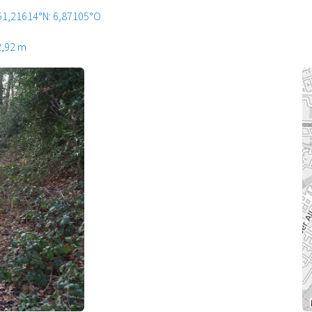
51,21614°N: 6,87105°O
2,92 m