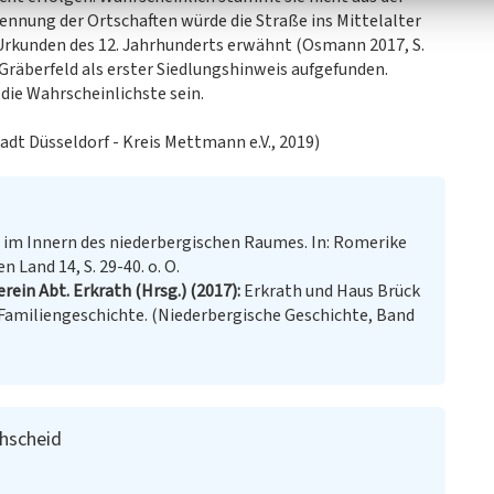
nennung der Ortschaften würde die Straße ins Mittelalter
Urkunden des 12. Jahrhunderts erwähnt (Osmann 2017, S.
 Gräberfeld als erster Siedlungshinweis aufgefunden.
die Wahrscheinlichste sein.
tadt Düsseldorf - Kreis Mettmann e.V., 2019)
 im Innern des niederbergischen Raumes. In: Romerike
 Land 14, S. 29-40. o. O.
ein Abt. Erkrath (Hrsg.) (2017)
Erkrath und Haus Brück
d Familiengeschichte. (Niederbergische Geschichte, Band
hscheid