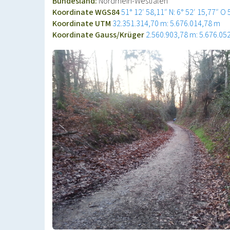
Bundesland:
Nordrhein-Westfalen
Koordinate WGS84
51° 12′ 58,11″ N: 6° 52′ 15,77″ O
Koordinate UTM
32.351.314,70 m: 5.676.014,78 m
Koordinate Gauss/Krüger
2.560.903,78 m: 5.676.05