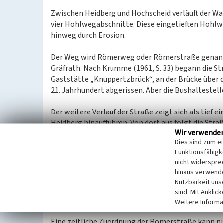
Zwischen Heidberg und Hochscheid verläuft der W
vier Hohlwegabschnitte. Diese eingetieften Hohl
hinweg durch Erosion.
Der Weg wird Römerweg oder Römerstraße genannt.
Gräfrath. Nach Krumme (1961, S. 33) begann die St
Gaststätte „Knuppertzbrück“, an der Brücke über d
21. Jahrhundert abgerissen. Aber die Bushaltestel
Der weitere Verlauf der Straße zeigt sich als tief
Heidberg hinaufführen. Von dort aus folgt die S
Wir verwende
diesem Abschnitt befinden sich die oben beschri
Dies sind zum e
Funktionsfähigke
Ab dem Hof Hochscheid wird die Straße auch als R
nicht widerspre
Mauspfad
. Sie führt weiter zur Gaststätte Rathel
hinaus verwende
Heiligenhaus auf dem Korresberg ist der Schnittpun
Nutzbarkeit uns
Bezeichnung „Römerweg“ lässt sich noch bis zum B
sind. Mit Anklic
Linie entlang der Bahnlinie Erkrath-Wuppertal nac
Weitere Informa
Eine zeitliche Zuordnung der Römerstraße kann nic