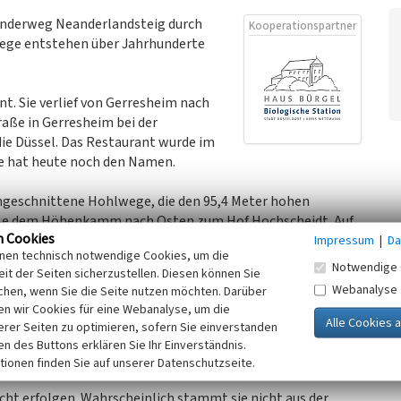
anderweg Neanderlandsteig durch
Kooperationspartner
wege entstehen über Jahrhunderte
 Sie verlief von Gerresheim nach
raße in Gerresheim bei der
ie Düssel. Das Restaurant wurde im
le hat heute noch den Namen.
 eingeschnittene Hohlwege, die den 95,4 Meter hohen
traße dem Höhenkamm nach Osten zum Hof Hochscheidt. Auf
n Cookies
ebenen Hohlwegabschnitte.
Impressum
|
Da
inen technisch notwendige Cookies, um die
Notwendige 
it der Seiten sicherzustellen. Diesen können Sie
ömerweg bezeichnet. Hier lag die Kreuzung mit dem
Webanalyse
chen, wenn Sie die Seite nutzen möchten. Darüber
beck und 400 Meter nördlich der Gaststätte an dem
n wir Cookies für eine Webanalyse, um die
kt mit der Kölnischen Straße N° 2 zu finden. Die
erer Seiten zu optimieren, sofern Sie einverstanden
ahnhof Hochdahl verfolgen. Die Straße verläuft in gerader
ken des Buttons erklären Sie Ihr Einverständnis.
h Gräfrath (Krumme 1961, S. 39).
tionen finden Sie auf unserer Datenschutzseite.
ht erfolgen. Wahrscheinlich stammt sie nicht aus der