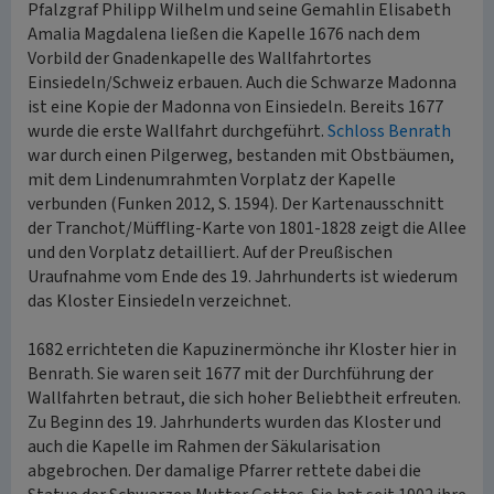
Pfalzgraf Philipp Wilhelm und seine Gemahlin Elisabeth
Amalia Magdalena ließen die Kapelle 1676 nach dem
Vorbild der Gnadenkapelle des Wallfahrtortes
Einsiedeln/Schweiz erbauen. Auch die Schwarze Madonna
ist eine Kopie der Madonna von Einsiedeln. Bereits 1677
wurde die erste Wallfahrt durchgeführt.
Schloss Benrath
war durch einen Pilgerweg, bestanden mit Obstbäumen,
mit dem Lindenumrahmten Vorplatz der Kapelle
verbunden (Funken 2012, S. 1594). Der Kartenausschnitt
der Tranchot/Müffling-Karte von 1801-1828 zeigt die Allee
und den Vorplatz detailliert. Auf der Preußischen
Uraufnahme vom Ende des 19. Jahrhunderts ist wiederum
das Kloster Einsiedeln verzeichnet.
1682 errichteten die Kapuzinermönche ihr Kloster hier in
Benrath. Sie waren seit 1677 mit der Durchführung der
Wallfahrten betraut, die sich hoher Beliebtheit erfreuten.
Zu Beginn des 19. Jahrhunderts wurden das Kloster und
auch die Kapelle im Rahmen der Säkularisation
abgebrochen. Der damalige Pfarrer rettete dabei die