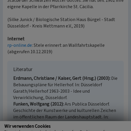
Statue der Schwarzen Mutter Gottes. Sie hat seit 1902 ihre
eigene Kapelle in der Pfarrkirche St. Cäcilia.
(Silke Junick / Biologische Station Haus Bürgel - Stadt
Düsseldorf - Kreis Mettmann e.V., 2019)
Internet
rp-online.de
: Stele erinnert an Wallfahrtskapelle
(abgerufen 10.12.2019)
Literatur
Erdmann, Christiane / Kaiser, Gert (Hrsg.) (2003)
Die
Bebauungspläne für Hellerhof. In: Düsseldorf
Garath/Hellerhof 1963-2003 - Idee und
Verwirklichung, Düsseldorf.
Funken, Wolfgang (2012)
Ars Publica Düsseldorf.
Geschichte der Kunstwerke und kulturellen Zeichen
im öffentlichen Raum der Landeshauptstadt. In:
Veröffentlichungen aus dem Stadtarchiv. Band 21,
Wir verwenden Cookies
Essen.