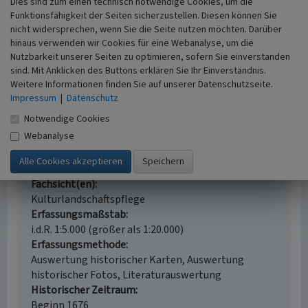
Dies sind zum einen technisch notwendige Cookies, um die
Funktionsfähigkeit der Seiten sicherzustellen. Diesen können Sie
nicht widersprechen, wenn Sie die Seite nutzen möchten. Darüber
hinaus verwenden wir Cookies für eine Webanalyse, um die
Nutzbarkeit unserer Seiten zu optimieren, sofern Sie einverstanden
Grundmauern der Kapelle „Schwarze Mutter
sind. Mit Anklicken des Buttons erklären Sie Ihr Einverständnis.
Gottes“ in Benrath
Weitere Informationen finden Sie auf unserer Datenschutzseite.
Schlagwörter
Impressum
|
Datenschutz
Wallfahrtskapelle
Mauerwerk
Notwendige Cookies
Straße / Hausnummer
Webanalyse
Schwarzer Weg
Ort
40593 Düsseldorf - Benrath
Fachsicht(en)
Kulturlandschaftspflege
Erfassungsmaßstab
i.d.R. 1:5.000 (größer als 1:20.000)
Erfassungsmethode
Auswertung historischer Karten, Auswertung
historischer Fotos, Literaturauswertung
Historischer Zeitraum
Beginn 1676