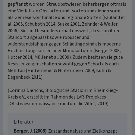
gepflanzt worden. Streuobstwiesen beherbergen oftmals
eine Vielfalt an Obstarten und -sorten und dienen somit
als Genreservoir für alte und regionale Sorten (Fauland et
al. 2005, Schuboth 2014, Suske 2001, Zehnder & Weller
2006). Sie sind besonders erhaltenswert, da sie an ihren
Standort angepasst sowie robuster und
widerstandsfähiger gegen Schädlinge sind als moderne
Hochleistungssorten oder Monokulturen (Berger 2008,
Hutter 2014, Müller et al. 2009). Zudem besitzen sie gute
Resistenzeigenschaften sowohl gegen Schorf als auch
Mehltau (Hintermeier & Hintermeier 2009, Kuhn &
Degenbeck 2011).
(Corinna Dierichs, Biologische Station im Rhein-Sieg-
Kreis e.V., erstellt im Rahmen des LVR-Projektes
„Obstwiesenrenaissance rund um die Ville“, 2019)
Literatur
Berger, J. (2008)
Zustandsanalyse und Zielkonzept