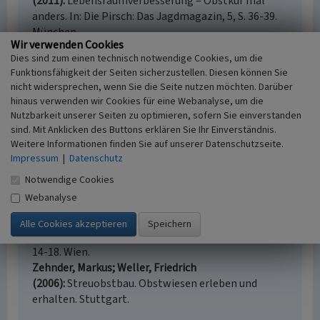
(2011)
Lebensraumverbesserung – Obstkur mal
anders. In: Die Pirsch: Das Jagdmagazin, 5, S. 36-39.
München.
Wir verwenden Cookies
Müller, D.; Abdank, A.; Meyer, J.; Friedrich, H.; Brandt,
Dies sind zum einen technisch notwendige Cookies, um die
R. (2009)
Streuobst-Situation und Perspektiven in
Funktionsfähigkeit der Seiten sicherzustellen. Diesen können Sie
Mecklenburg-Vorpommern. (Naturschutzarbeit in
nicht widersprechen, wenn Sie die Seite nutzen möchten. Darüber
Mecklenburg-Vorpommern, 2.) S. 29-39. o. O.
hinaus verwenden wir Cookies für eine Webanalyse, um die
Schuboth, J. (2014)
Naturschutzgerechte Nutzung
Nutzbarkeit unserer Seiten zu optimieren, sofern Sie einverstanden
von Streuobstwiesen in Sachsen-Anhalt. In:
sind. Mit Anklicken des Buttons erklären Sie Ihr Einverständnis.
Naturschutz im Land Sachsen-Anhalt, 33(2), S. 51-
Weitere Informationen finden Sie auf unserer Datenschutzseite.
55. o. O.
Impressum
|
Datenschutz
Suske, W. / Umweltbundesamt GmbH (Hrsg.)
Notwendige Cookies
(2011)
Öffentliches Interesse „Streuobstfläche” –
Webanalyse
Hintergründe und Beispiele der europäischen
Förderungspolitik. In: Beiträge zum Streuobstanbau
in Europa. Stand, Entwicklungen und Probleme, S.
14-18. Wien.
Zehnder, Markus; Weller, Friedrich
(2006)
Streuobstbau. Obstwiesen erleben und
erhalten. Stuttgart.