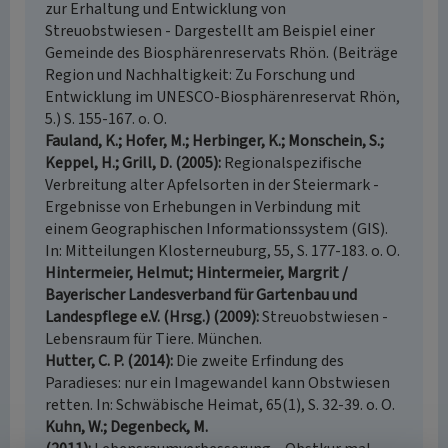
zur Erhaltung und Entwicklung von
Streuobstwiesen - Dargestellt am Beispiel einer
Gemeinde des Biosphärenreservats Rhön. (Beiträge
Region und Nachhaltigkeit: Zu Forschung und
Entwicklung im UNESCO-Biosphärenreservat Rhön,
5.) S. 155-167. o. O.
Fauland, K.; Hofer, M.; Herbinger, K.; Monschein, S.;
Keppel, H.; Grill, D. (2005)
Regionalspezifische
Verbreitung alter Apfelsorten in der Steiermark -
Ergebnisse von Erhebungen in Verbindung mit
einem Geographischen Informationssystem (GIS).
In: Mitteilungen Klosterneuburg, 55, S. 177-183. o. O.
Hintermeier, Helmut; Hintermeier, Margrit /
Bayerischer Landesverband für Gartenbau und
Landespflege e.V. (Hrsg.) (2009)
Streuobstwiesen -
Lebensraum für Tiere. München.
Hutter, C. P. (2014)
Die zweite Erfindung des
Paradieses: nur ein Imagewandel kann Obstwiesen
retten. In: Schwäbische Heimat, 65(1), S. 32-39. o. O.
Kuhn, W.; Degenbeck, M.