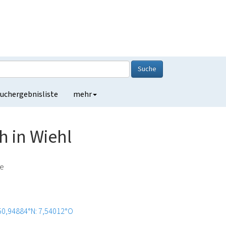
Suche
uchergebnisliste
mehr
h in Wiehl
de
50,94884°N: 7,54012°O