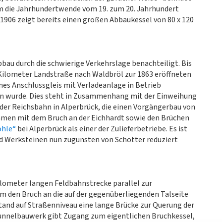
m die Jahrhundertwende vom 19. zum 20. Jahrhundert
1906 zeigt bereits einen großen Abbaukessel von 80 x 120
bau durch die schwierige Verkehrslage benachteiligt. Bis
Kilometer Landstraße nach Waldbröl zur 1863 eröffneten
nes Anschlussgleis mit Verladeanlage in Betrieb
 wurde. Dies steht in Zusammenhang mit der Einweihung
der Reichsbahn in Alperbrück, die einen Vorgängerbau von
men mit dem Bruch an der Eichhardt sowie den Brüchen
ohle“
bei Alperbrück als einer der Zulieferbetriebe. Es ist
d Werksteinen nun zugunsten von Schotter reduziert
Kilometer langen Feldbahnstrecke parallel zur
m den Bruch an die auf der gegenüberliegenden Talseite
tand auf Straßenniveau eine lange Brücke zur Querung der
Tunnelbauwerk gibt Zugang zum eigentlichen Bruchkessel,