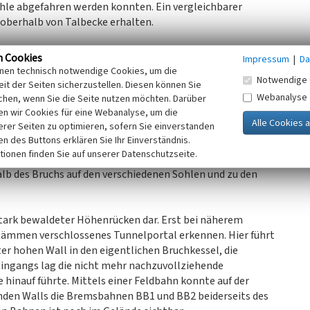
sohle abgefahren werden konnten. Ein vergleichbarer
 oberhalb von Talbecke erhalten.
n Cookies
Impressum
|
Da
 hohen Abbaustufen betrieben. Bei Einstellung des Betriebs
inen technisch notwendige Cookies, um die
Notwendige 
Meter Fläche ein. Hinzu kommen ausgedehnte
it der Seiten sicherzustellen. Diesen können Sie
Webanalyse
herum in die Landschaft erstrecken, so dass die
chen, wenn Sie die Seite nutzen möchten. Darüber
n wir Cookies für eine Webanalyse, um die
erer Seiten zu optimieren, sofern Sie einverstanden
ken des Buttons erklären Sie Ihr Einverständnis.
lgte von der untersten Sohle aus mit den Bremsbahnen BB 1
tionen finden Sie auf unserer Datenschutzseite.
e die Fundamentreste der zugehörigen Mechaniken sind noch
lb des Bruchs auf den verschiedenen Sohlen und zu den
stark bewaldeter Höhenrücken dar. Erst bei näherem
tämmen verschlossenes Tunnelportal erkennen. Hier führt
er hohen Wall in den eigentlichen Bruchkessel, die
ingangs lag die nicht mehr nachzuvollziehende
 hinauf führte. Mittels einer Feldbahn konnte auf der
nden Walls die Bremsbahnen BB1 und BB2 beiderseits des