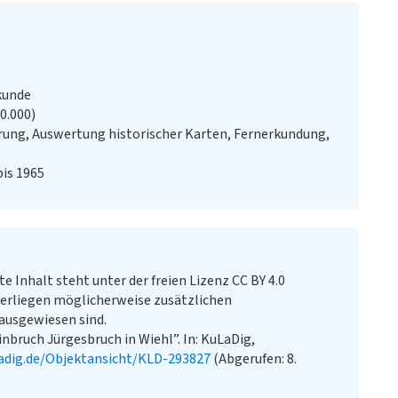
kunde
20.000)
ung, Auswertung historischer Karten, Fernerkundung,
bis 1965
te Inhalt steht unter der freien Lizenz CC BY 4.0
erliegen möglicherweise zusätzlichen
ausgewiesen sind.
inbruch Jürgesbruch in Wiehl”. In: KuLaDig,
adig.de/Objektansicht/KLD-293827
(Abgerufen: 8.