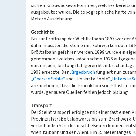
sich ein Grauwackevorkommen, welches bereits u
ausgebeutet wurde. Die topographische Karte von 
Metern Ausdehnung.
Geschichte
Bis zur Eröffnung der Wiehltalbahn 1897 war der Ab
dahin mussten die Steine mit Fuhrwerken über 18 
Bröltalbahn gefahren werden. 1899 wurde ein eige
genommen, welches jedoch schon 1926 aufgegeben
einer neuen, leistungsfähigeren Steinbrechanlage 
1903 ersetzte. Der
Jürgesbruch
fungiert nun zusam
„Oberste Sohle“
und „Unterste Sohle“
„Unterste S
anzunehmen, dass die Produktion von Pflaster- un
wurde, genauere Quellen fehlen jedoch bislang.
Transport
Der Steintransport erfolgte mit einer fast einen 
Provinzialstraße talabwärts bis zum Brechwerk. U
verlaufenden Strecke anschließen zu können, ents
Wiehltalbahn und der Wiehl. Ein 15 Meter langes 