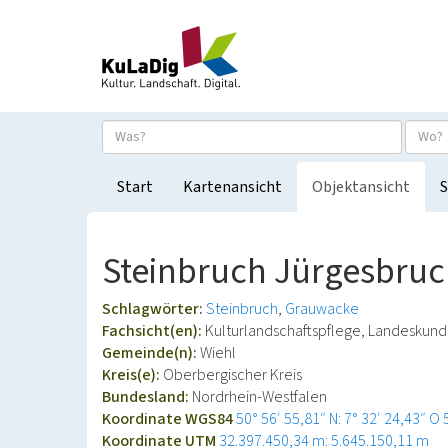
Start
Kartenansicht
Objektansicht
S
Steinbruch Jürgesbruc
Schlagwörter:
Steinbruch
Grauwacke
Fachsicht(en):
Kulturlandschaftspflege, Landeskun
Gemeinde(n):
Wiehl
Kreis(e):
Oberbergischer Kreis
Bundesland:
Nordrhein-Westfalen
Koordinate WGS84
50° 56′ 55,81″ N: 7° 32′ 24,43″ O
Koordinate UTM
32.397.450,34 m: 5.645.150,11 m