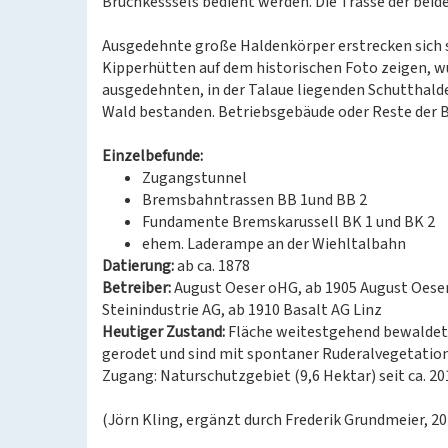
Bruchkesssels bedient werden. Die Trasse der beid
Ausgedehnte große Haldenkörper erstrecken sich s
Kipperhütten auf dem historischen Foto zeigen, wu
ausgedehnten, in der Talaue liegenden Schutthalde
Wald bestanden. Betriebsgebäude oder Reste der Br
Einzelbefunde:
Zugangstunnel
Bremsbahntrassen BB 1und BB 2
Fundamente Bremskarussell BK 1 und BK 2
ehem. Laderampe an der Wiehltalbahn
Datierung:
ab ca. 1878
Betreiber:
August Oeser oHG, ab 1905 August Oese
Steinindustrie AG, ab 1910 Basalt AG Linz
Heutiger Zustand:
Fläche weitestgehend bewaldet.
gerodet und sind mit spontaner Ruderalvegetation
Zugang: Naturschutzgebiet (9,6 Hektar) seit ca. 20
(Jörn Kling, ergänzt durch Frederik Grundmeier, 20