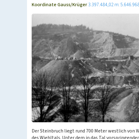
Koordinate Gauss/Krüger
3.397.484,02 m: 5.646.96
Der Steinbruch liegt rund 700 Meter westlich von 
des Wiehltals. Unter dem in das Tal vorspringend