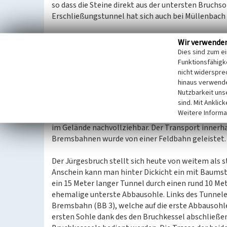
so dass die Steine direkt aus der untersten Bruch
Erschließungstunnel hat sich auch bei Müllenbach
Geländebefund
Wir verwende
Der Abbau wurde in drei, im Mittel 10 bis 13 Meter
Dies sind zum e
in den 1960er Jahren nimmt der Abbau 240 x 150 
Funktionsfähigke
Haldenflächen, die sich um den eigentlichen Bruch 
nicht widerspre
hinaus verwende
Gesamtfläche nahezu 10 Hektar beträgt.
Nutzbarkeit uns
sind. Mit Anklic
Die Anbindung der drei höheren Abbausohlen erfo
Weitere Informa
bis BB 3. Die Lage der Trassen BB 1 und BB 2 sowi
im Gelände nachvollziehbar. Der Transport innerha
Bremsbahnen wurde von einer Feldbahn geleistet.
Der Jürgesbruch stellt sich heute von weitem als 
Anschein kann man hinter Dickicht ein mit Baums
ein 15 Meter langer Tunnel durch einen rund 10 Met
ehemalige unterste Abbausohle. Links des Tunnele
Bremsbahn (BB 3), welche auf die erste Abbausohle
ersten Sohle dank des den Bruchkessel abschließe