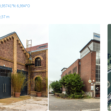
0,95741°N: 6,994°O
9,57 m