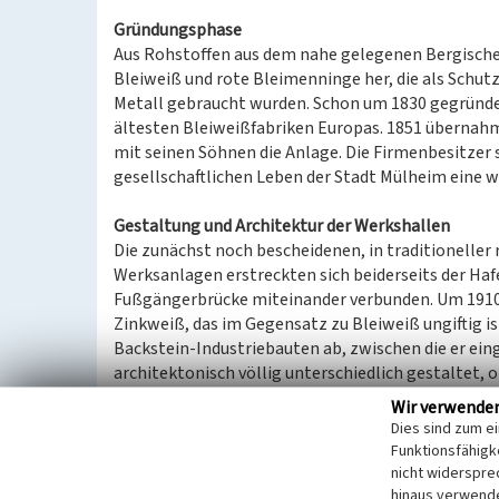
Gründungsphase
Aus Rohstoffen aus dem nahe gelegenen Bergischen
Bleiweiß und rote Bleimenninge her, die als Schutz
Metall gebraucht wurden. Schon um 1830 gegründet
ältesten Bleiweißfabriken Europas. 1851 übernah
mit seinen Söhnen die Anlage. Die Firmenbesitzer 
gesellschaftlichen Leben der Stadt Mülheim eine w
Gestaltung und Architektur der Werkshallen
Die zunächst noch bescheidenen, in traditioneller
Werksanlagen erstreckten sich beiderseits der Haf
Fußgängerbrücke miteinander verbunden. Um 1910 e
Zinkweiß, das im Gegensatz zu Bleiweiß ungiftig ist
Backstein-Industriebauten ab, zwischen die er eing
architektonisch völlig unterschiedlich gestaltet, o
Fassade zum Fabrikhof ist als Reihe von hohen Fe
Wir verwende
im Ziegelmauerwerk plastisch gerahmt werden. D
Dies sind zum e
die kleinteilige innere Aufteilung der Halle verge
Funktionsfähigke
vier Giebel die Schiffe der Halle. Diese Form der W
nicht widerspre
und wurde im Neoklassizismus auch in den Backste
hinaus verwende