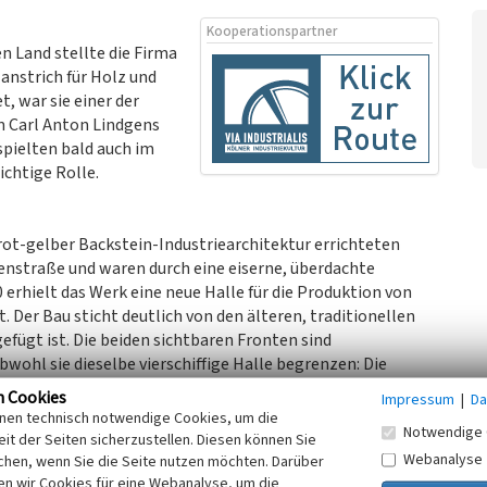
Kooperationspartner
 Land stellte die Firma
anstrich für Holz und
, war sie einer der
m Carl Anton Lindgens
spielten bald auch im
ichtige Rolle.
 rot-gelber Backstein-Industriearchitektur errichteten
enstraße und waren durch eine eiserne, überdachte
rhielt das Werk eine neue Halle für die Produktion von
. Der Bau sticht deutlich von den älteren, traditionellen
efügt ist. Die beiden sichtbaren Fronten sind
bwohl sie dieselbe vierschiffige Halle begrenzen: Die
nsteröffnungen gestaltet, die durch mehrfache Abstufungen
n Cookies
Impressum
|
Da
ie so entstehende Reihung monumentaler Öffnungen lässt
inen technisch notwendige Cookies, um die
Notwendige 
ssen. An der Rückfront zur Hafenstraße dagegen markieren
it der Seiten sicherzustellen. Diesen können Sie
andgliederung taucht im Werk Karl Friedrich Schinkels auf
Webanalyse
chen, wenn Sie die Seite nutzen möchten. Darüber
in-Industriebau übersetzt.
n wir Cookies für eine Webanalyse, um die