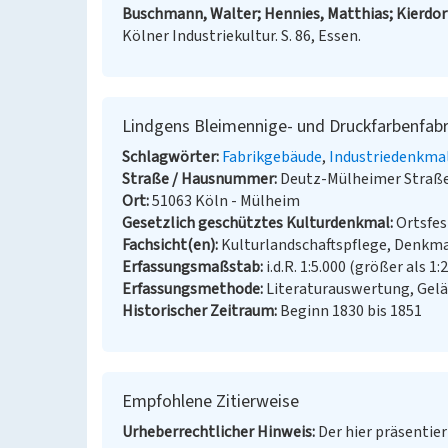
Buschmann, Walter; Hennies, Matthias; Kierdorf
Kölner Industriekultur. S. 86, Essen.
Lindgens Bleimennige- und Druckfarbenfabr
Schlagwörter
Fabrikgebäude
Industriedenkma
Straße / Hausnummer
Deutz-Mülheimer Straße
Ort
51063 Köln - Mülheim
Gesetzlich geschütztes Kulturdenkmal
Ortsfe
Fachsicht(en)
Kulturlandschaftspflege, Denkm
Erfassungsmaßstab
i.d.R. 1:5.000 (größer als 1:
Erfassungsmethode
Literaturauswertung, Gel
Historischer Zeitraum
Beginn 1830 bis 1851
Empfohlene Zitierweise
Urheberrechtlicher Hinweis
Der hier präsentier