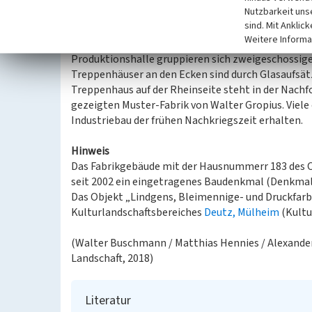
Nutzbarkeit uns
sind. Mit Anklic
Der kompakte Industriebau der Druckfarbenfabrik
Weitere Informa
einer Ziegelei für eine Tochterfirma der benachbar
Produktionshalle gruppieren sich zweigeschossige
Treppenhäuser an den Ecken sind durch Glasaufsät
Treppenhaus auf der Rheinseite steht in der Nachfo
gezeigten Muster-Fabrik von Walter Gropius. Viele 
Industriebau der frühen Nachkriegszeit erhalten.
Hinweis
Das Fabrikgebäude mit der Hausnummerr 183 des Ob
seit 2002 ein eingetragenes Baudenkmal (Denkmalve
Das Objekt „Lindgens, Bleimennige- und Druckfarb
Kulturlandschaftsbereiches
Deutz, Mülheim
(Kultu
(Walter Buschmann / Matthias Hennies / Alexander 
Landschaft, 2018)
Literatur