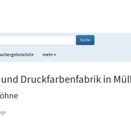
Suche
uchergebnisliste
mehr
 und Druckfarbenfabrik in Mü
Söhne
lege