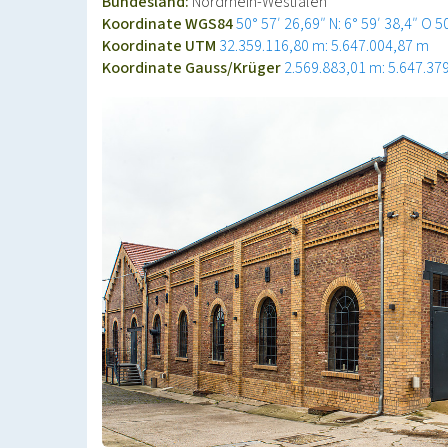
Bundesland:
Nordrhein-Westfalen
Koordinate WGS84
50° 57′ 26,69″ N: 6° 59′ 38,4″ O
5
Koordinate UTM
32.359.116,80 m: 5.647.004,87 m
Koordinate Gauss/Krüger
2.569.883,01 m: 5.647.37