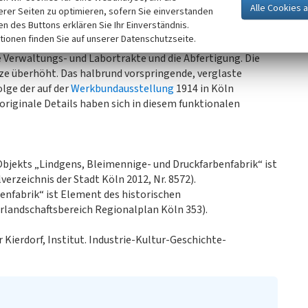
erer Seiten zu optimieren, sofern Sie einverstanden
ken des Buttons erklären Sie Ihr Einverständnis.
 wurde bald nach dem Zweiten Weltkrieg auf dem Gelände
tionen finden Sie auf unserer Datenschutzseite.
ten Bleiweißfabrik Lindgens errichtet. Um die zentrale
 Verwaltungs- und Labortrakte und die Abfertigung. Die
ze überhöht. Das halbrund vorspringende, verglaste
lge der auf der
Werkbundausstellung
1914 in Köln
originale Details haben sich in diesem funktionalen
jekts „Lindgens, Bleimennige- und Druckfarbenfabrik“ ist
rzeichnis der Stadt Köln 2012, Nr. 8572).
enfabrik“ ist Element des historischen
rlandschaftsbereich Regionalplan Köln 353).
Kierdorf, Institut. Industrie-Kultur-Geschichte-