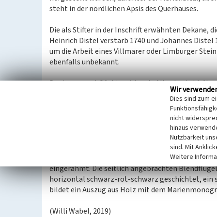
steht in der nördlichen Apsis des Querhauses.
Die als Stifter in der Inschrift erwähnten Dekane, d
Heinrich Distel verstarb 1740 und Johannes Distel 
um die Arbeit eines Villmarer oder Limburger Stei
ebenfalls unbekannt.
Der insgesamt flächig wirkende Altar besteht üb
Wir verwende
der schwarze Marmor eigentlich nur zur horizontal
Dies sind zum e
wirkt wuchtig durch eine starke Auswölbung am o
Funktionsfähigke
Marmor. Die Altarplatte ist ebenfalls aus schwarz
nicht widerspre
Sockelzone für den weiteren Altaraufbau anschließ
hinaus verwende
schwarz gegliedert. Die unterste schwarze Lage trä
Nutzbarkeit uns
sich eine, auf einer Weltkugel stehende Marienfigur
sind. Mit Anklic
Weitere Informa
Nische wird nach oben durch eine Muschel abgeschl
eingerahmt. Die seitlich angebrachten Blendflügel 
horizontal schwarz-rot-schwarz geschichtet, ein s
bildet ein Auszug aus Holz mit dem Marienmono
(Willi Wabel, 2019)