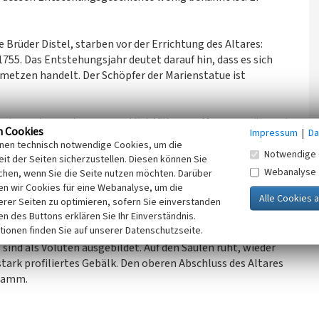
ie Brüder Distel, starben vor der Errichtung des Altares:
1755. Das Entstehungsjahr deutet darauf hin, dass es sich
nmetzen handelt. Der Schöpfer der Marienstatue ist
erwiegend aus rotem, vermutlich Villmarer Marmor, während
n Cookies
Impressum
|
Da
en Gliederung des Werkes dient. Der schwere Altartisch
inen technisch notwendige Cookies, um die
beren Rande. Er ruht auf einem Sockel aus schwarzem
Notwendige 
it der Seiten sicherzustellen. Diesen können Sie
em Marmor gearbeitet, an die sich nach oben eine
Webanalyse
chen, wenn Sie die Seite nutzen möchten. Darüber
t. Diese Sockelzone ist ebenfalls horizontal schwarz-rot-
n wir Cookies für eine Webanalyse, um die
gt eine Inschrift. In der Nische der Altarrückwand befindet
erer Seiten zu optimieren, sofern Sie einverstanden
, die das Christuskind auf dem linken Arm trägt. Diese
ken des Buttons erklären Sie Ihr Einverständnis.
tionen finden Sie auf unserer Datenschutzseite.
ossen und links und rechts von je einem Säulenpaar
sind als Voluten ausgebildet. Auf den Säulen ruht, wieder
tark profiliertes Gebälk. Den oberen Abschluss des Altares
gramm.