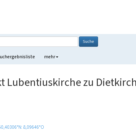
Suche
uchergebnisliste
mehr
kt Lubentiuskirche zu Dietkirc
50,40306°N: 8,09646°O