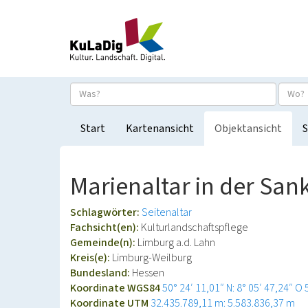
Start
Kartenansicht
Objektansicht
S
Marienaltar in der San
Schlagwörter:
Seitenaltar
Fachsicht(en):
Kulturlandschaftspflege
Gemeinde(n):
Limburg a.d. Lahn
Kreis(e):
Limburg-Weilburg
Bundesland:
Hessen
Koordinate WGS84
50° 24′ 11,01″ N: 8° 05′ 47,24″ O
Koordinate UTM
32.435.789,11 m: 5.583.836,37 m