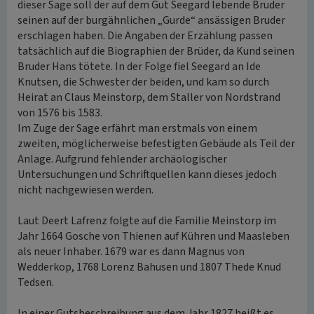
dieser Sage soll der auf dem Gut Seegard lebende Bruder
seinen auf der burgähnlichen „Gurde“ ansässigen Bruder
erschlagen haben. Die Angaben der Erzählung passen
tatsächlich auf die Biographien der Brüder, da Kund seinen
Bruder Hans tötete. In der Folge fiel Seegard an Ide
Knutsen, die Schwester der beiden, und kam so durch
Heirat an Claus Meinstorp, dem Staller von Nordstrand
von 1576 bis 1583.
Im Zuge der Sage erfährt man erstmals von einem
zweiten, möglicherweise befestigten Gebäude als Teil der
Anlage. Aufgrund fehlender archäologischer
Untersuchungen und Schriftquellen kann dieses jedoch
nicht nachgewiesen werden.
Laut Deert Lafrenz folgte auf die Familie Meinstorp im
Jahr 1664 Gosche von Thienen auf Kühren und Maasleben
als neuer Inhaber. 1679 war es dann Magnus von
Wedderkop, 1768 Lorenz Bahusen und 1807 Thede Knud
Tedsen.
In einer Gutsbeschreibung aus dem Jahr 1827 heißt es