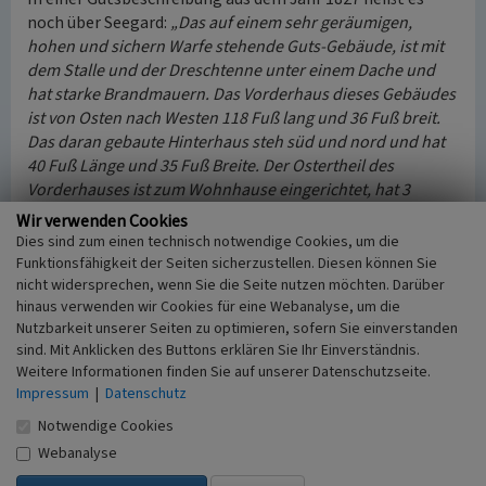
noch über Seegard:
„Das auf einem sehr geräumigen,
hohen und sichern Warfe stehende Guts-Gebäude, ist mit
dem Stalle und der Dreschtenne unter einem Dache und
hat starke Brandmauern. Das Vorderhaus dieses Gebäudes
ist von Osten nach Westen 118 Fuß lang und 36 Fuß breit.
Das daran gebaute Hinterhaus steh süd und nord und hat
40 Fuß Länge und 35 Fuß Breite. Der Ostertheil des
Vorderhauses ist zum Wohnhause eingerichtet, hat 3
Stuben mit eisernen Oefen, einen sehr geräumigen Saal,
Wir verwenden Cookies
eine Kammer, eine Speisekammer, Küche, Keller und zwei
Dies sind zum einen technisch notwendige Cookies, um die
Dienstbotenstuben. Der Stall hat Raum für 11 Pferde und
Funktionsfähigkeit der Seiten sicherzustellen. Diesen können Sie
28 Stück Hornvieh. Die Tenne ist mit einer Pforte zum
nicht widersprechen, wenn Sie die Seite nutzen möchten. Darüber
hinaus verwenden wir Cookies für eine Webanalyse, um die
Einfahren des Korns versehen. Ausser diesem Wohn- und
Nutzbarkeit unserer Seiten zu optimieren, sofern Sie einverstanden
Wirtschafts-Gebäude ist auch noch auf dem Warf ein
sind. Mit Anklicken des Buttons erklären Sie Ihr Einverständnis.
Backhaus, 29 Fuß lang und 18 Fuß breit, vorhanden. Sonst
Weitere Informationen finden Sie auf unserer Datenschutzseite.
befinden sich daselbst keine Nebengebäude ... Die
Impressum
|
Datenschutz
Warftstelle ist mit einem Graben umgeben, der früher als
Notwendige Cookies
Fischteich benutzt worden ist, ...“
(zitiert bei Lafrenz
(2015), Gutshöfe, S. 538).
Webanalyse