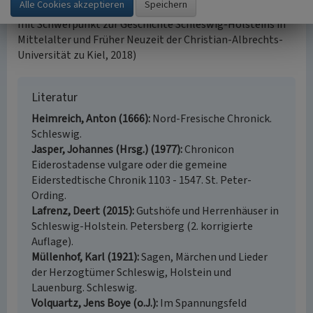
(Jens Boye Volquartz, Abteilung für Regionalgeschichte
mit Schwerpunkt zur Geschichte Schleswig-Holsteins in
Mittelalter und Früher Neuzeit der Christian-Albrechts-
Universität zu Kiel, 2018)
Literatur
Heimreich, Anton (1666)
Nord-Fresische Chronick.
Schleswig.
Jasper, Johannes (Hrsg.) (1977)
Chronicon
Eiderostadense vulgare oder die gemeine
Eiderstedtische Chronik 1103 - 1547. St. Peter-
Ording.
Lafrenz, Deert (2015)
Gutshöfe und Herrenhäuser in
Schleswig-Holstein. Petersberg (2. korrigierte
Auflage).
Müllenhof, Karl (1921)
Sagen, Märchen und Lieder
der Herzogtümer Schleswig, Holstein und
Lauenburg. Schleswig.
Volquartz, Jens Boye (o.J.)
Im Spannungsfeld