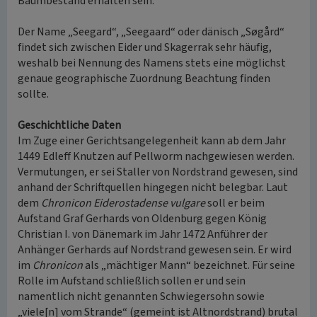
Baumbestand erhalten sein.
Der Name „Seegard“, „Seegaard“ oder dänisch „Søgård“
findet sich zwischen Eider und Skagerrak sehr häufig,
weshalb bei Nennung des Namens stets eine möglichst
genaue geographische Zuordnung Beachtung finden
sollte.
Geschichtliche Daten
Im Zuge einer Gerichtsangelegenheit kann ab dem Jahr
1449 Edleff Knutzen auf Pellworm nachgewiesen werden.
Vermutungen, er sei Staller von Nordstrand gewesen, sind
anhand der Schriftquellen hingegen nicht belegbar. Laut
dem
Chronicon Eiderostadense vulgare
soll er beim
Aufstand Graf Gerhards von Oldenburg gegen König
Christian I. von Dänemark im Jahr 1472 Anführer der
Anhänger Gerhards auf Nordstrand gewesen sein. Er wird
im
Chronicon
als „mächtiger Mann“ bezeichnet. Für seine
Rolle im Aufstand schließlich sollen er und sein
namentlich nicht genannten Schwiegersohn sowie
„viele[n] vom Strande“ (gemeint ist Altnordstrand) brutal