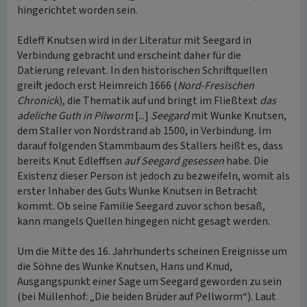
hingerichtet worden sein.
Edleff Knutsen wird in der Literatur mit Seegard in
Verbindung gebracht und erscheint daher für die
Datierung relevant. In den historischen Schriftquellen
greift jedoch erst Heimreich 1666 (
Nord-Fresischen
Chronick
), die Thematik auf und bringt im Fließtext
das
adeliche Guth in Pilworm
[...]
Seegard
mit Wunke Knutsen,
dem Staller von Nordstrand ab 1500, in Verbindung. Im
darauf folgenden Stammbaum des Stallers heißt es, dass
bereits Knut Edleffsen
auf Seegard gesessen
habe. Die
Existenz dieser Person ist jedoch zu bezweifeln, womit als
erster Inhaber des Guts Wunke Knutsen in Betracht
kommt. Ob seine Familie Seegard zuvor schon besaß,
kann mangels Quellen hingegen nicht gesagt werden.
Um die Mitte des 16. Jahrhunderts scheinen Ereignisse um
die Söhne des Wunke Knutsen, Hans und Knud,
Ausgangspunkt einer Sage um Seegard geworden zu sein
(bei Müllenhof: „Die beiden Brüder auf Pellworm“). Laut