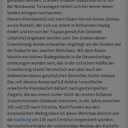
gefunden wurden, standen in dieser Bauphase dicht vor
der Nordwand. Toranlagen ließen sich bei keiner dieser
beiden Anlagen nachweisen.
Diesem Kleinkastell soll nach Süden hin ein Annex (Anbau
an ein Kastell, der sich vor allem in Britannien häufig
findet und ein von der Truppe genutztes Gelände
schützte) angebaut worden sein. Der Graben dieser
Erweiterung wurde schwächer angelegt als der Graben auf
der Südseite des zweiten Wehrbaus. Mit dem Annex
könnte ein kleines Badegebäude in die Gesamtanlage
einbezogen worden sein, das in der östlichen Hälfte der
Erweiterung stand. Vermutlich war aber auch der
Südwesten dieses geschützten Bereiches locker bebaut.
Das mit diesem Annex auf 0,8 Hektar Innenfläche
erweiterte Kleinkastell datiert nach gestempelten
Ziegeln, die aus einem sicher nicht der ersten Schanze
zuzurechnenden Gebäude stammen, in die Jahre zwischen
105 und 125 nach Christus. Nach Funden aus den
einplanierten Wehrgräben ist dieser Wehrbau ähnlich wie
die
Saalburg
um 135 nach Christus eingeebnet worden.
Vermutlich erfolgte der vollständige Neubau des Kastells