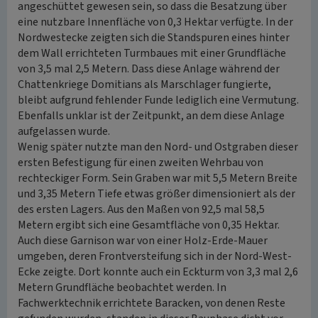
angeschüttet gewesen sein, so dass die Besatzung über
eine nutzbare Innenfläche von 0,3 Hektar verfügte. In der
Nordwestecke zeigten sich die Standspuren eines hinter
dem Wall errichteten Turmbaues mit einer Grundfläche
von 3,5 mal 2,5 Metern. Dass diese Anlage während der
Chattenkriege Domitians als Marschlager fungierte,
bleibt aufgrund fehlender Funde lediglich eine Vermutung.
Ebenfalls unklar ist der Zeitpunkt, an dem diese Anlage
aufgelassen wurde.
Wenig später nutzte man den Nord- und Ostgraben dieser
ersten Befestigung für einen zweiten Wehrbau von
rechteckiger Form. Sein Graben war mit 5,5 Metern Breite
und 3,35 Metern Tiefe etwas größer dimensioniert als der
des ersten Lagers. Aus den Maßen von 92,5 mal 58,5
Metern ergibt sich eine Gesamtfläche von 0,35 Hektar.
Auch diese Garnison war von einer Holz-Erde-Mauer
umgeben, deren Frontversteifung sich in der Nord-West-
Ecke zeigte. Dort konnte auch ein Eckturm von 3,3 mal 2,6
Metern Grundfläche beobachtet werden. In
Fachwerktechnik errichtete Baracken, von denen Reste