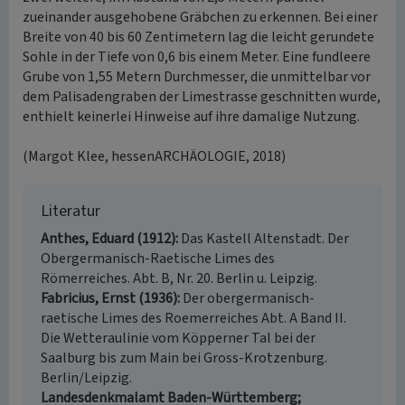
zueinander ausgehobene Gräbchen zu erkennen. Bei einer
Breite von 40 bis 60 Zentimetern lag die leicht gerundete
Sohle in der Tiefe von 0,6 bis einem Meter. Eine fundleere
Grube von 1,55 Metern Durchmesser, die unmittelbar vor
dem Palisadengraben der Limestrasse geschnitten wurde,
enthielt keinerlei Hinweise auf ihre damalige Nutzung.
(Margot Klee, hessenARCHÄOLOGIE, 2018)
Literatur
Anthes, Eduard (1912)
Das Kastell Altenstadt. Der
Obergermanisch-Raetische Limes des
Römerreiches. Abt. B, Nr. 20. Berlin u. Leipzig.
Fabricius, Ernst (1936)
Der obergermanisch-
raetische Limes des Roemerreiches Abt. A Band II.
Die Wetteraulinie vom Köpperner Tal bei der
Saalburg bis zum Main bei Gross-Krotzenburg.
Berlin/Leipzig.
Landesdenkmalamt Baden-Württemberg;