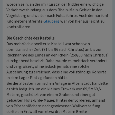
worden sein, an der im Flusstal der Nidder eine wichtige
Verkehrsverbindung aus dem Rhein-Main-Gebiet in den
Vogelsberg und weiter nach Fulda führte. Auch der nur fünf
Kilometer entfernte
Glauberg
war von hier aus leicht zu
kontrollieren.
Die Geschichte des Kastells
Das mehrfach erweiterte Kastell war schon von
domitianischer Zeit (81 bis 96 nach Christus) an bis zur
Rücknahme des Limes an den Rhein (259/60 nach Christus)
durchgehend besetzt. Dabei wurde es mehrfach verändert
und vergrößert, ohne jedoch jemals eine solche
Ausdehnung zu erreichen, dass eine vollständige Kohorte
in dem Lager Platz gefunden hätte.
Bei der ältesten römischen Anlage in Altenstadt handelte
es sich lediglich um ein kleines Erdwerk von 69,5 x 69,5
Metern, geschützt von einem Graben und einer gut
gebauten Holz-Erde-Mauer. Hinter der vorderen, anhand
von Pfostenlöchern nachgewiesenen Wallversteifung
dürfte ein Erdwall von etwa drei Metern Breite