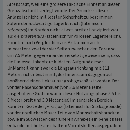
Altenstadt, weil eine größere taktische Einheit an diesen
Grenzabschnitt verlegt wurde. Der Grundriss dieser
Anlage ist nicht mit letzter Sicherheit zu bestimmen.
Sofern der rückwärtige Lagerbereich (lateinisch:
retentura
) im Norden nicht etwas breiter konzipiert war
als die
praetentura
(lateinisch für vorderen Lagerbereich),
könnten nach Vergleichen aus Britannien auch
mindestens zwei der vier Seiten zwischen den Toren so
um 7,5 Meter gegeneinander versetzt gewesen sein, dass
die Einlässe Hakentore bildeten. Aufgrund dieser
Unklarheit kann zwar die Längsausrichtung mit 111
Metern sicher bestimmt, der Innenraum dagegen auf
annähernd einen Hektar nur grob geschätzt werden. Der
vor der Rasensodenmauer (von 3,6 Meter Breite)
ausgehobene Graben war in dieser Nutzungsphase 5,5 bis
6 Meter breit und 3,3 Meter tief. Im zentralen Bereich
konnten Reste der
principia
(lateinisch für Stabsgebäude),
vor der nördlichen Mauer Teile von Mannschaftsbaracken
sowie im Südwesten des früheren Annexes ein beheizbares
Gebäude mit holzverschaltem Vorratskeller ausgegraben