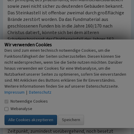
sowie zwei nicht sicher zu deutenden Gebäuden bekannt.
Das Steinkastell ist offenbar zweimal durch großflächige
Brände zerstört worden. Da das Fundmaterial aus
geschlossenen Funden bis in die Jahre 160/170 nach
Christus datiert, könnte sich bei dem älteren
Schadenshorizont der Chatteneinfall des Jahres 162
Wir verwenden Cookies
ausgewirkt haben. Ob bei dem sich anschließenden
Dies sind zum einen technisch notwendige Cookies, um die
Wiederaufbau der bis in das frühe dritte Jahrhundert
Funktionsfähigkeit der Seiten sicherzustellen. Diesen können Sie
weiterbestehenden Anlage der äußere Wehrgraben
nicht widersprechen, wenn Sie die Seite nutzen möchten. Darüber
aufgegeben worden ist, bleibt leider unklar. Die zweite
hinaus verwenden wir Cookies für eine Webanalyse, um die
Zerstörung könnte mit den Ereignissen des Jahres 233
Nutzbarkeit unserer Seiten zu optimieren, sofern Sie einverstanden
zusammenhängen.
sind. Mit Anklicken des Buttons erklären Sie Ihr Einverständnis.
Ob und in welcher Weise das Kastell nach dieser
Weitere Informationen finden Sie auf unserer Datenschutzseite.
Katastrophe weitebestanden hat, ließ sich bei den
Impressum
|
Datenschutz
Untersuchungen nicht klären. Ein Weihestein für ein
Notwendige Cookies
collegium iuventutis
(lateinisch für militärisch
Webanalyse
organisierter Jugendverband), der durch die Konsulangabe
in seiner Inschrift in das Jahr 242 datiert werden kann,
belegt jedenfalls zweifelsfrei, dass das Kastell zu diesem
Zeitpunkt, zumindest vorübergehend, noch besetzt