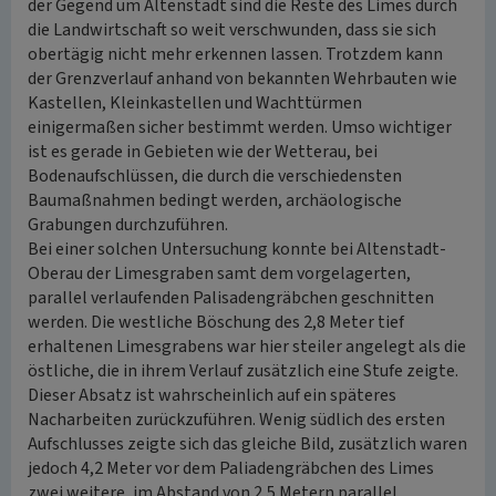
der Gegend um Altenstadt sind die Reste des Limes durch
die Landwirtschaft so weit verschwunden, dass sie sich
obertägig nicht mehr erkennen lassen. Trotzdem kann
der Grenzverlauf anhand von bekannten Wehrbauten wie
Kastellen, Kleinkastellen und Wachttürmen
einigermaßen sicher bestimmt werden. Umso wichtiger
ist es gerade in Gebieten wie der Wetterau, bei
Bodenaufschlüssen, die durch die verschiedensten
Baumaßnahmen bedingt werden, archäologische
Grabungen durchzuführen.
Bei einer solchen Untersuchung konnte bei Altenstadt-
Oberau der Limesgraben samt dem vorgelagerten,
parallel verlaufenden Palisadengräbchen geschnitten
werden. Die westliche Böschung des 2,8 Meter tief
erhaltenen Limesgrabens war hier steiler angelegt als die
östliche, die in ihrem Verlauf zusätzlich eine Stufe zeigte.
Dieser Absatz ist wahrscheinlich auf ein späteres
Nacharbeiten zurückzuführen. Wenig südlich des ersten
Aufschlusses zeigte sich das gleiche Bild, zusätzlich waren
jedoch 4,2 Meter vor dem Paliadengräbchen des Limes
zwei weitere, im Abstand von 2,5 Metern parallel