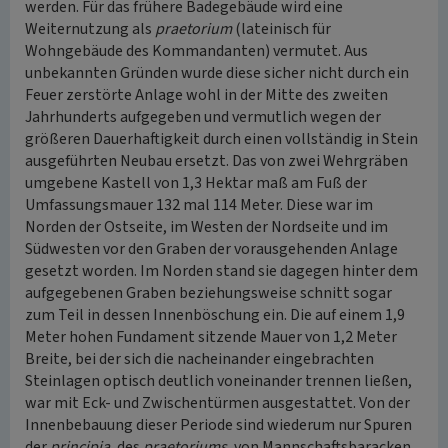
werden. Für das frühere Badegebäude wird eine
Weiternutzung als
praetorium
(lateinisch für
Wohngebäude des Kommandanten) vermutet. Aus
unbekannten Gründen wurde diese sicher nicht durch ein
Feuer zerstörte Anlage wohl in der Mitte des zweiten
Jahrhunderts aufgegeben und vermutlich wegen der
größeren Dauerhaftigkeit durch einen vollständig in Stein
ausgeführten Neubau ersetzt. Das von zwei Wehrgräben
umgebene Kastell von 1,3 Hektar maß am Fuß der
Umfassungsmauer 132 mal 114 Meter. Diese war im
Norden der Ostseite, im Westen der Nordseite und im
Südwesten vor den Graben der vorausgehenden Anlage
gesetzt worden. Im Norden stand sie dagegen hinter dem
aufgegebenen Graben beziehungsweise schnitt sogar
zum Teil in dessen Innenböschung ein. Die auf einem 1,9
Meter hohen Fundament sitzende Mauer von 1,2 Meter
Breite, bei der sich die nacheinander eingebrachten
Steinlagen optisch deutlich voneinander trennen ließen,
war mit Eck- und Zwischentürmen ausgestattet. Von der
Innenbebauung dieser Periode sind wiederum nur Spuren
der
principia
, des
praetoriums
, von Mannschaftsbaracken