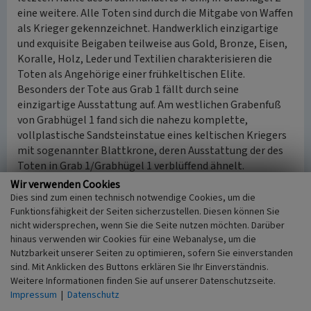
eine weitere. Alle Toten sind durch die Mitgabe von Waffen
als Krieger gekennzeichnet. Handwerklich einzigartige
und exquisite Beigaben teilweise aus Gold, Bronze, Eisen,
Koralle, Holz, Leder und Textilien charakterisieren die
Toten als Angehörige einer frühkeltischen Elite.
Besonders der Tote aus Grab 1 fällt durch seine
einzigartige Ausstattung auf. Am westlichen Grabenfuß
von Grabhügel 1 fand sich die nahezu komplette,
vollplastische Sandsteinstatue eines keltischen Kriegers
mit sogenannter Blattkrone, deren Ausstattung der des
Toten in Grab 1/Grabhügel 1 verblüffend ähnelt.
Fragmente von drei weiteren Statuen wurden ebenfalls in
Wir verwenden Cookies
diesem Bereich gefunden.
Dies sind zum einen technisch notwendige Cookies, um die
Funktionsfähigkeit der Seiten sicherzustellen. Diesen können Sie
nicht widersprechen, wenn Sie die Seite nutzen möchten. Darüber
4. Nachrömische Zeit
hinaus verwenden wir Cookies für eine Webanalyse, um die
Im 3./4. Jahrhundert v. Chr. scheint die keltische
Nutzbarkeit unserer Seiten zu optimieren, sofern Sie einverstanden
Besiedlung auszulaufen. Erst wieder ab dem 4.
sind. Mit Anklicken des Buttons erklären Sie Ihr Einverständnis.
Jahrhundert n. Chr. sind vom außerhalb des Limes
Weitere Informationen finden Sie auf unserer Datenschutzseite.
liegenden Glauberg Siedlungsspuren bekannt.
Impressum
|
Datenschutz
Qualitätvolle Funde zeigen, dass der Glauberg im 4./5.