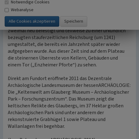
Notwendige Cookies
Jahrhundert vermutlich Sitz eines alamannischen
Webanalyse
Kleinkönigs war. Funde aus dem 7./8. Jahrhundert
sprechen für eine erneute Besiedlung mit neuer
Befestigung. Im Hochmittelalter wurde der ganze Berg
zweimal neu befestigt und teilweise zu einer urkundlich
bezeugten stauferzeitlichen Reichsburg (um 1241)
umgestaltet, die bereits ein Jahrzehnt später wieder
aufgegeben wurde. Aus dieser Zeit sind auf dem Plateau
die steinernen Überreste von Kellern, Gebäuden und
einem Tor („Enzheimer Pforte“) zu sehen.
Direkt am Fundort eröffnete 2011 das Dezentrale
Archäologische Landesmuseum der hessenARCHÄOLOGIE:
Die „Keltenwelt am Glauberg: Museum – Archäologischer
Park – Forschungszentrum“. Das Museum zeigt die
keltischen Relikte des Glaubergs, im 37 Hektar großen
Archäologischen Park sind unter anderem der
rekonstruierte Grabhügel 1 sowie Plateau und
Wallanlagen frei begehbar.