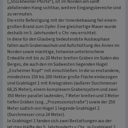
(„Stockheimer Pforte“), ist im Norden am sanft
abfallenden Hang sichtbar, weitere Eingangsbereiche sind
zu vermuten.
Die erste Befestigung mit der Innenbebauung fiel einem
großen Brand zum Opfer. Eine gleichartige Mauer wurde
deshalb im 5. Jahrhundert v. Chr. neu errichtet.
In diese für den Glauberg bedeutendste Ausbauphase
fallen auch Grabenaushub und Aufschüttung des Annex im
Norden sowie mächtige, teilweise unterbrochene
Erdwälle mit bis zu 20 Meter breiten Gräben im Süden des
Berges, die auch den im Südwesten liegenden Hügel
„Enzheimer Kopf“ mit einschließen. In die so enstandene,
mindestens 150 bis 200 Hektar große Fläche einbezogen
sind Grabhügel 1 mit Kreisgraben (äußerer Durchmesser
68,25 Meter), einem komplexem Grabensystem und zwei
350 Meter parallel laufenden, 7 Meter breiten und 3 Meter
tiefen Gräben (sog. „Prozessionsstraße“) sowie der 250
Meter südlich von Hügel 1 liegende Grabhügel 2
(Durchmesser circa 24 Meter).
In Grabhügel 1 fanden sich zwei Bestattungen aus der
letzten Hälfte des 5. Jahrhunderts v. Chr., in Grabhügel 2