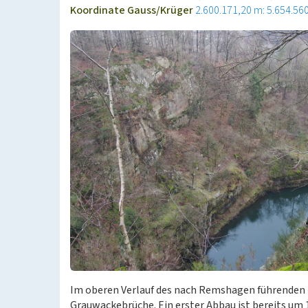
Koordinate Gauss/Krüger
2.600.171,20 m: 5.654.56
Im oberen Verlauf des nach Remshagen führenden B
Grauwackebrüche. Ein erster Abbau ist bereits um 1