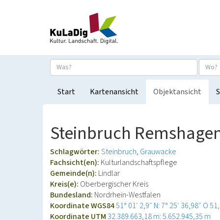
Start
Kartenansicht
Objektansicht
S
Steinbruch Remshagen 
Schlagwörter:
Steinbruch
Grauwacke
Fachsicht(en):
Kulturlandschaftspflege
Gemeinde(n):
Lindlar
Kreis(e):
Oberbergischer Kreis
Bundesland:
Nordrhein-Westfalen
Koordinate WGS84
51° 01′ 2,9″ N: 7° 25′ 36,98″ O
51
Koordinate UTM
32.389.663,18 m: 5.652.945,35 m