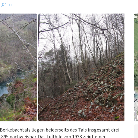
0,04 m
erkebachtals liegen beiderseits des Tals insgesamt drei
895 nachweisbar. Das Luftbild von 1938 zeigt einen