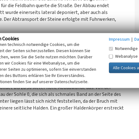
 für die Feldbahn querte die Straße. Der Abbau endet
tt wurde einerseits lateral deponiert, aber auch als
. Der Abtransport der Steine erfolgte mit Fuhrwerken,
n Cookies
Impressum
|
Da
gen. Er liegt talaufwärts auf der rechten Seite und wird
inen technisch notwendige Cookies, um die
iegen die beiden Brüche
Remshagen Nord 1 und 2
mit ihren
Notwendige 
it der Seiten sicherzustellen. Diesen können Sie
 wurden wahrscheinlich zusammen betrieben. Auch in dem
Webanalyse
chen, wenn Sie die Seite nutzen möchten. Darüber
iner Bruch lag direkt anschließend oberhalb vom Bruch Nord
n wir Cookies für eine Webanalyse, um die
genutzt.
erer Seiten zu optimieren, sofern Sie einverstanden
ken des Buttons erklären Sie Ihr Einverständnis.
tionen finden Sie auf unserer Datenschutzseite.
) bildet bis zu 50 Meter hohe Abbauwände aus. Von der
au der Sohle 0, die sich als schmales Band an der Seite des
ter liegen lässt sich nicht feststellen, da der Bruch mit
leinere seitliche Halden. Ein großer Haldenkörper erstreckt