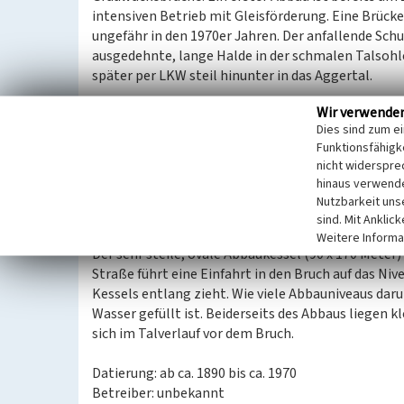
intensiven Betrieb mit Gleisförderung. Eine Brücke
ungefähr in den 1970er Jahren. Der anfallende Schu
ausgedehnte, lange Halde in der schmalen Talsohle
später per LKW steil hinunter in das Aggertal.
Wir verwende
Remshagen Süd ist der erste Steinbruch bei Remsha
Dies sind zum e
heute von einem See eingenommen. 250 m weiter l
Funktionsfähigke
Abbaukesseln je links und rechts des Tals. Diese
nicht widerspre
Bruch Nord 2 steht heute ein See. Ein dritter, kle
hinaus verwende
1, ist heute verfüllt und wird jetzt als Lagerplatz 
Nutzbarkeit uns
sind. Mit Anklic
Steinbruch Remshagen Süd
Weitere Informa
Der sehr steile, ovale Abbaukessel (90 x 170 Meter
Straße führt eine Einfahrt in den Bruch auf das Nive
Kessels entlang zieht. Wie viele Abbauniveaus darun
Wasser gefüllt ist. Beiderseits des Abbaus liegen k
sich im Talverlauf vor dem Bruch.
Datierung: ab ca. 1890 bis ca. 1970
Betreiber: unbekannt