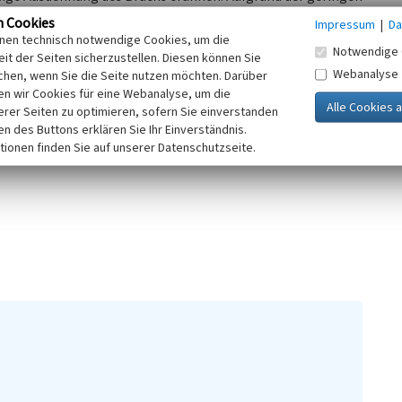
nlich um einen alten „Bauernbruch“.
n Cookies
Impressum
|
Da
inen technisch notwendige Cookies, um die
Notwendige 
gem still. Die Steinbrüche Würden 2 und
Würden 3
sind
it der Seiten sicherzustellen. Diesen können Sie
Webanalyse
m Zeitpunkt an seinem südlichen Ende noch frische Halden
chen, wenn Sie die Seite nutzen möchten. Darüber
n wir Cookies für eine Webanalyse, um die
he Teil bereits verbuscht ist. Der Abbau kann nicht mehr
erer Seiten zu optimieren, sofern Sie einverstanden
ss sich die Grube seit 1938 kaum noch vergrößert hat.
ken des Buttons erklären Sie Ihr Einverständnis.
traße die von Würden hinunter in das Felsenthal führt. Dort
tionen finden Sie auf unserer Datenschutzseite.
 werden. Reste einer Laderampe waren nicht nachzuweisen.