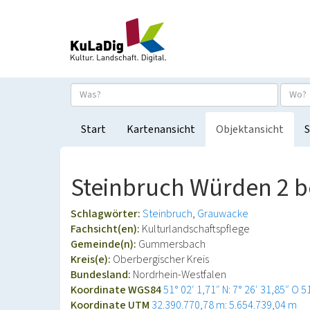
Start
Kartenansicht
Objektansicht
S
Steinbruch Würden 2 
Schlagwörter:
Steinbruch
Grauwacke
Fachsicht(en):
Kulturlandschaftspflege
Gemeinde(n):
Gummersbach
Kreis(e):
Oberbergischer Kreis
Bundesland:
Nordrhein-Westfalen
Koordinate WGS84
51° 02′ 1,71″ N: 7° 26′ 31,85″ O
5
Koordinate UTM
32.390.770,78 m: 5.654.739,04 m