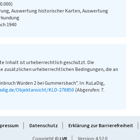
20.000)
ung, Auswertung historischer Karten, Auswertung
erkundung
ach 1940
te Inhalt ist urheberrechtlich geschützt. Die
e zusätzlichen urheberrechtlichen Bedingungen, die an
einbruch Würden 2 bei Gummersbach”. In: KuLaDig,
adig.de/Objektansicht/KLD-276850
(Abgerufen: 7.
pressum
Datenschutz
Erklärung zur Barrierefreiheit
Copyright ©
LVR
Version: 4.52.0