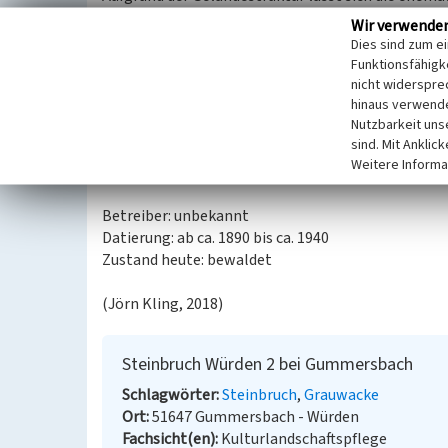
Größe und Lage zum Ort handelt es sich wahrschei
Wir verwende
Dies sind zum e
Die drei Brüche Würden 1-3 liegen bereits seit lan
Funktionsfähigke
bereits 1938 verbuscht. Bruch
Würden 1
zeigt zu de
nicht widerspre
hinaus verwende
und einen offenen Bruchkessel während der nördlic
Nutzbarkeit uns
lange gedauert haben. Der heutige Befund zeigt, da
sind. Mit Anklic
Erschlossen wurden die drei Brüche über eine Fahrs
Weitere Informa
konnte die Produktion auf die Leppebahn verladen
Betreiber: unbekannt
Datierung: ab ca. 1890 bis ca. 1940
Zustand heute: bewaldet
(Jörn Kling, 2018)
Steinbruch Würden 2 bei Gummersbach
Schlagwörter
Steinbruch
Grauwacke
Ort
51647 Gummersbach - Würden
Fachsicht(en)
Kulturlandschaftspflege