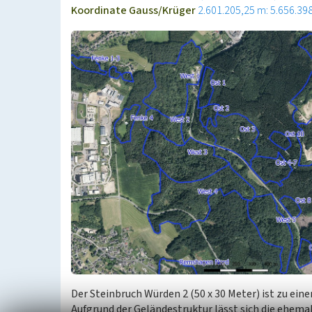
Koordinate Gauss/Krüger
2.601.205,25 m: 5.656.39
Der Steinbruch Würden 2 (50 x 30 Meter) ist zu ei
Aufgrund der Geländestruktur lässt sich die ehem