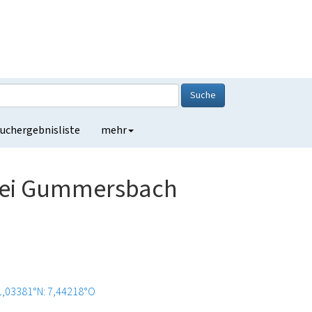
Suche
uchergebnisliste
mehr
bei Gummersbach
1,03381°N: 7,44218°O