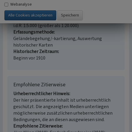
Webanalyse
Fachsicht(en)
Kulturlandschaftspflege
Erfassungsmaßstab
i.d.R. 1:5.000 (größer als 1:20.000)
Erfassungsmethode
Geländebegehung/-kartierung, Auswertung
historischer Karten
Historischer Zeitraum
Beginn vor 1910
Empfohlene Zitierweise
Urheberrechtlicher Hinweis
Der hier präsentierte Inhalt ist urheberrechtlich
geschützt. Die angezeigten Medien unterliegen
möglicherweise zusätzlichen urheberrechtlichen
Bedingungen, die an diesen ausgewiesen sind.
Empfohlene Zitierweise