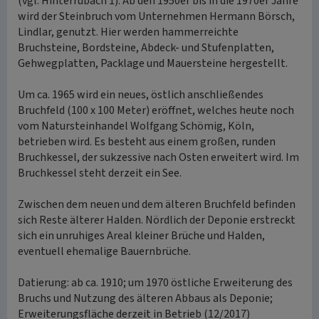
(vgl. Hinterrübach 1). Ab den 1950er bis in die 1970er Jahre
wird der Steinbruch vom Unternehmen Hermann Börsch,
Lindlar, genutzt. Hier werden hammerreichte
Bruchsteine, Bordsteine, Abdeck- und Stufenplatten,
Gehwegplatten, Packlage und Mauersteine hergestellt.
Um ca. 1965 wird ein neues, östlich anschließendes
Bruchfeld (100 x 100 Meter) eröffnet, welches heute noch
vom Natursteinhandel Wolfgang Schömig, Köln,
betrieben wird. Es besteht aus einem großen, runden
Bruchkessel, der sukzessive nach Osten erweitert wird. Im
Bruchkessel steht derzeit ein See.
Zwischen dem neuen und dem älteren Bruchfeld befinden
sich Reste älterer Halden. Nördlich der Deponie erstreckt
sich ein unruhiges Areal kleiner Brüche und Halden,
eventuell ehemalige Bauernbrüche.
Datierung: ab ca. 1910; um 1970 östliche Erweiterung des
Bruchs und Nutzung des älteren Abbaus als Deponie;
Erweiterungsfläche derzeit in Betrieb (12/2017)