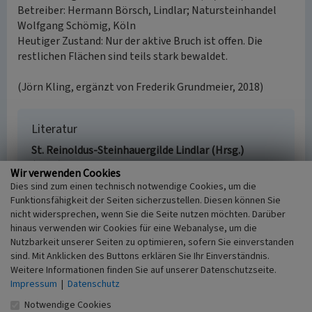
Betreiber: Hermann Börsch, Lindlar; Natursteinhandel
Wolfgang Schömig, Köln
Heutiger Zustand: Nur der aktive Bruch ist offen. Die
restlichen Flächen sind teils stark bewaldet.
(Jörn Kling, ergänzt von Frederik Grundmeier, 2018)
Literatur
St. Reinoldus-Steinhauergilde Lindlar (Hrsg.)
(1956)
250 Jahre St. Reinoldus-Steinhauergilde
Wir verwenden Cookies
Lindlar. S. 102. Engelskirchen.
Dies sind zum einen technisch notwendige Cookies, um die
Funktionsfähigkeit der Seiten sicherzustellen. Diesen können Sie
nicht widersprechen, wenn Sie die Seite nutzen möchten. Darüber
hinaus verwenden wir Cookies für eine Webanalyse, um die
Nutzbarkeit unserer Seiten zu optimieren, sofern Sie einverstanden
Steinbruch Hinterrübach 2 bei Lindlar
sind. Mit Anklicken des Buttons erklären Sie Ihr Einverständnis.
Schlagwörter
Weitere Informationen finden Sie auf unserer Datenschutzseite.
Steinbruch
Grauwacke
Impressum
|
Datenschutz
Ort
Notwendige Cookies
51789 Lindlar - Hinterrübach