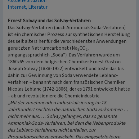
Aktuelle Situation
Internet, Literatur
Ernest Solvay und das Solvay-Verfahren
Das Solvay-Verfahren (auch Ammoniak-Soda-Verfahren)
ist ein chemischer Prozess zur synthetischen Herstellung
des seit alters her für die verschiedensten Anwendungen
genutzten Natriumcarbonat (Na
CO
,
2
3
umgangssprachlich „Soda“). Das Verfahren wurde um
1860/65 von dem belgischen Chemiker Ernest Gaston
Joseph Solvay (1838-1922) entwickelt und löste das bis
dahin zur Gewinnung von Soda verwendete Leblanc-
Verfahren – benannt nach dem französischen Chemiker
Nicolas Leblanc (1742-1806), der es 1791 entwickelt hatte
– ab und revolutioniere die Chemieindustrie.
„Mit der zunehmenden Industrialisierung im 18.
Jahrhundert reichten die natürlichen Sodavorkommen …
nicht mehr aus. … Solvay gelang es, das so genannte
Ammoniak-Soda-Verfahren, bei dem die Nebenprodukte
des Leblanc-Verfahrens nicht anfallen, zur
Produktionsreife zu entwickeln. Das eingesetzte teure