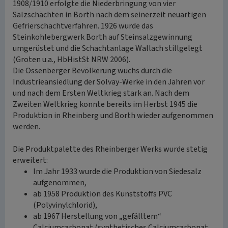
1908/1910 erfolgte die Niederbringung von vier
Salzschächten in Borth nach dem seinerzeit neuartigen
Gefrierschachtverfahren. 1926 wurde das
Steinkohlebergwerk Borth auf Steinsalzgewinnung
umgerüstet und die Schachtanlage Wallach stillgelegt
(Groten u.a., HbHistSt NRW 2006).
Die Ossenberger Bevölkerung wuchs durch die
Industrieansiedlung der Solvay-Werke in den Jahren vor
und nach dem Ersten Weltkrieg stark an. Nach dem
Zweiten Weltkrieg konnte bereits im Herbst 1945 die
Produktion in Rheinberg und Borth wieder aufgenommen
werden.
Die Produktpalette des Rheinberger Werks wurde stetig
erweitert:
Im Jahr 1933 wurde die Produktion von Siedesalz
aufgenommen,
ab 1958 Produktion des Kunststoffs PVC
(Polyvinylchlorid),
ab 1967 Herstellung von „gefälltem“
Calciumcarbonat (synthetisches Calciumcarbonat