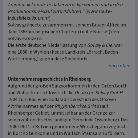
Ammoniak konnte er dabei zurückgewinnen und in den
Produktionskreislauf zurückführen.“
(www.route-
industriekultur.ruhr)
Solvay gründete zusammen mit seinem Bruder Alfred im
Jahr 1863 im belgischen Charleroi (nahe Brüssel) den
Solvay-Konzern.
Die erste deutsche Niederlassung von
Solvay & Cie.
war
eine 1880 in Wyhlen (heute Landkreis Lörrach, Baden-
Württemberg) gegründete Sodafabrik.
nach oben
Unternehmensgeschichte in Rheinberg
Aufgrund der großen Salzvorkommen in den Orten Borth
und Wallach entschloss sich die
Deutsche Solvay GmbH
1904 zum Bau einer Sodafabrik westlich des Orsoyer
Altrheinarmes auf der
Rhyynnberckse Grind
(auf
Rheinberger Gebiet, unmittelbar an der Grenze zur
seinerzeit noch selbständigen Gemeinde Ossenberg). Das
1906/1907 in Betrieb genommene Werk begann zugleich
in Borth Steinkohle und in Wallach Steinsalz zu fördern.