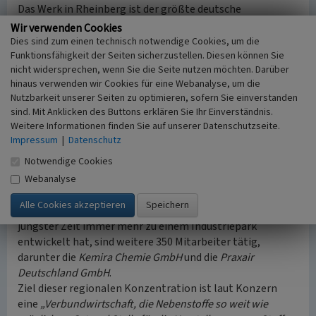
Das Werk in Rheinberg ist der größte deutsche
Produktionsstandort der belgischen
Solvay AG
mit
Wir verwenden Cookies
insgesamt knapp 27.000 Beschäftigten. Davon arbeiten
Dies sind zum einen technisch notwendige Cookies, um die
etwa 2.000 bis 2.500 Mitarbeiter an den zehn deutschen
Funktionsfähigkeit der Seiten sicherzustellen. Diesen können Sie
nicht widersprechen, wenn Sie die Seite nutzen möchten. Darüber
Solvay-Standorten.
hinaus verwenden wir Cookies für eine Webanalyse, um die
Nutzbarkeit unserer Seiten zu optimieren, sofern Sie einverstanden
In Rheinberg sind etwa 400 Mitarbeiter bei
Solvay
sind. Mit Anklicken des Buttons erklären Sie Ihr Einverständnis.
Chemicals GmbH Deutschland
tätig und zahlreiche
Weitere Informationen finden Sie auf unserer Datenschutzseite.
weitere bei angeschlossenen
Impressum
|
Datenschutz
Gemeinschaftsunternehmen: noch einmal ca. 400 bei der
Notwendige Cookies
westlich der Xantener Straße angesiedelten
INOVYN
Deutschland GmbH
Webanalyse
(„Solvay-West“) und weitere 30 bei der
IMERYS Minerals GmbH
sowie rund 40 Auszubildende.
Bei Partnerfirmen im Bereich des Solvay-Werks, das sich in
jüngster Zeit immer mehr zu einem Industriepark
entwickelt hat, sind weitere 350 Mitarbeiter tätig,
darunter die
Kemira Chemie GmbH
und die
Praxair
Deutschland GmbH
.
Ziel dieser regionalen Konzentration ist laut Konzern
eine
„Verbundwirtschaft, die Nebenstoffe so weit wie