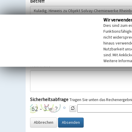
Betreff
Wir verwende
Hinweisgeber
Dies sind zum e
Funktionsfähigke
nicht widerspre
Wir bitten Sie um freiwillige Angabe Ihres Namens und Ihre
hinaus verwende
Selbstverständlich werden diese entsprechend der Vorschr
Nutzbarkeit uns
Datenschutzgrundverordnung (EU-DSGVO) vertraulich behand
sind. Mit Anklic
Weitere Informa
Nachricht
Sicherheitsabfrage
Tragen Sie unten das Rechenergebnis
Abbrechen
Absenden