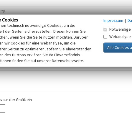
n Cookies
Impressum
|
Da
inen technisch notwendige Cookies, um die
Notwendige 
it der Seiten sicherzustellen. Diesen können Sie
Webanalyse
chen, wenn Sie die Seite nutzen möchten. Darüber
r E-Mail-Adresse. Ihre Angaben werden ausschließlich im Rahmen der KuLaDig-
n wir Cookies für eine Webanalyse, um die
iften des Telemediengesetzes, des Datenschutzgesetzes NRW und der seit dem
erer Seiten zu optimieren, sofern Sie einverstanden
elt, beachten Sie bitte unsere Hinweise zum
ken des Buttons erklären Sie Ihr Einverständnis.
Datenschutz
.
tionen finden Sie auf unserer Datenschutzseite.
 aus der Grafik ein