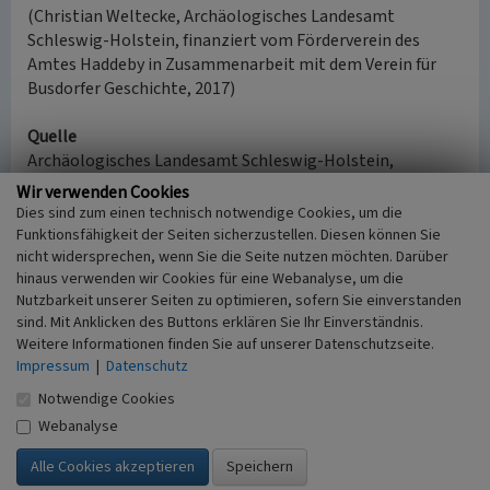
(Christian Weltecke, Archäologisches Landesamt
Schleswig-Holstein, finanziert vom Förderverein des
Amtes Haddeby in Zusammenarbeit mit dem Verein für
Busdorfer Geschichte, 2017)
Quelle
Archäologisches Landesamt Schleswig-Holstein,
Denkmalarchiv, Gesamtbeschreibung von Haithabu-
Wir verwenden Cookies
Danewerk nach H. H. Andersen.
Dies sind zum einen technisch notwendige Cookies, um die
Funktionsfähigkeit der Seiten sicherzustellen. Diesen können Sie
Internet
nicht widersprechen, wenn Sie die Seite nutzen möchten. Darüber
hinaus verwenden wir Cookies für eine Webanalyse, um die
www.haithabu-danewerk.de
: Haithabu und Danewerk
Nutzbarkeit unserer Seiten zu optimieren, sofern Sie einverstanden
(Abgerufen: 31.05.2017)
sind. Mit Anklicken des Buttons erklären Sie Ihr Einverständnis.
nach oben
Weitere Informationen finden Sie auf unserer Datenschutzseite.
Impressum
|
Datenschutz
Literatur
Notwendige Cookies
Webanalyse
Andersen, H. Hellmuth (1995)
Das Danewerk im
Früh- und Hochmittelalter. Flensburg.
Carnap-Bornheim, Claus von; Segschneider, Martin