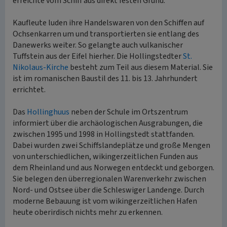
erreichte vom Schiff aus direkt festen Grund.
Kaufleute luden ihre Handelswaren von den Schiffen auf
Ochsenkarren um und transportierten sie entlang des
Danewerks weiter. So gelangte auch vulkanischer
Tuffstein aus der Eifel hierher. Die Hollingstedter
St.
Nikolaus-Kirche
besteht zum Teil aus diesem Material. Sie
ist im romanischen Baustil des 11. bis 13. Jahrhundert
errichtet.
Das
Hollinghuus
neben der Schule im Ortszentrum
informiert über die archäologischen Ausgrabungen, die
zwischen 1995 und 1998 in Hollingstedt stattfanden.
Dabei wurden zwei Schiffslandeplätze und große Mengen
von unterschiedlichen, wikingerzeitlichen Funden aus
dem Rheinland und aus Norwegen entdeckt und geborgen.
Sie belegen den überregionalen Warenverkehr zwischen
Nord- und Ostsee über die Schleswiger Landenge. Durch
moderne Bebauung ist vom wikingerzeitlichen Hafen
heute oberirdisch nichts mehr zu erkennen.