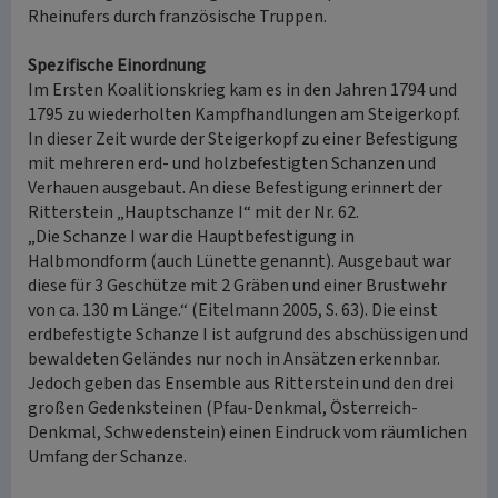
Rheinufers durch französische Truppen.
Spezifische Einordnung
Im Ersten Koalitionskrieg kam es in den Jahren 1794 und
1795 zu wiederholten Kampfhandlungen am Steigerkopf.
In dieser Zeit wurde der Steigerkopf zu einer Befestigung
mit mehreren erd- und holzbefestigten Schanzen und
Verhauen ausgebaut. An diese Befestigung erinnert der
Ritterstein „Hauptschanze I“ mit der Nr. 62.
„Die Schanze I war die Hauptbefestigung in
Halbmondform (auch Lünette genannt). Ausgebaut war
diese für 3 Geschütze mit 2 Gräben und einer Brustwehr
von ca. 130 m Länge.“ (Eitelmann 2005, S. 63). Die einst
erdbefestigte Schanze I ist aufgrund des abschüssigen und
bewaldeten Geländes nur noch in Ansätzen erkennbar.
Jedoch geben das Ensemble aus Ritterstein und den drei
großen Gedenksteinen (Pfau-Denkmal, Österreich-
Denkmal, Schwedenstein) einen Eindruck vom räumlichen
Umfang der Schanze.