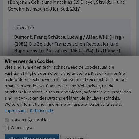
(Benjamin Gehrt und Matthias C.S Dreyer, Struktur- und
Genehmigungsdirektion Süd, 2017)
Literatur
Dumont, Franz; Schütte, Ludwig / Alter, Willi (Hrsg.)
(1981)
Die Zeit der Französischen Revolution und
Napoleons. In: Pfalzatlas (1963-1994). Textbände I
bis IV sowie zwei Kartenbände, S. 1458-1460. Speyer.
Wir verwenden Cookies
Eitelmann, Walter; Kimmel, Ernst
Dies sind zum einen technisch notwendige Cookies, um die
(2005)
Rittersteine im Pfälzerwald. Eine steinerne
Funktionsfähigkeit der Seiten sicherzustellen. Diesen können Sie
Geschichtsschreibung. S. 422. S. 63, Neustadt an der
nicht widersprechen, wenn Sie die Seite nutzen möchten. Darüber
Weinstraße (5. leicht überarbeitete Auflage mit
hinaus verwenden wir Cookies für eine Webanalyse, um die
Wandervorschlägen).
Nutzbarkeit unserer Seiten zu optimieren, sofern Sie einverstanden
sind. Mit Anklicken des Buttons erklären Sie Ihr Einverständnis.
Weitere Informationen finden Sie auf unserer Datenschutzseite.
Impressum
|
Datenschutz
Ritterstein „Hauptschanze I“ am Steigerkopf
Notwendige Cookies
Webanalyse
Schlagwörter
Ritterstein
Gedenkstein