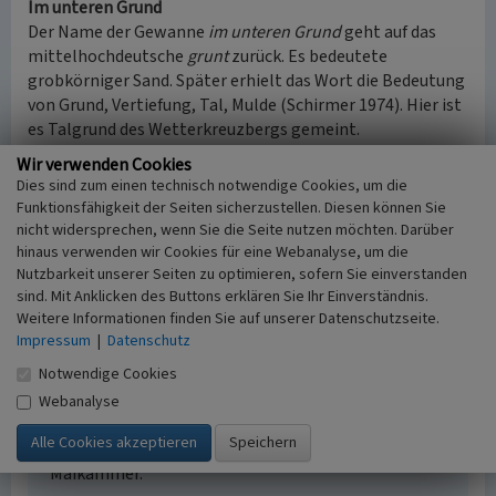
Im unteren Grund
Der Name der Gewanne
im unteren Grund
geht auf das
mittelhochdeutsche
grunt
zurück. Es bedeutete
grobkörniger Sand. Später erhielt das Wort die Bedeutung
von Grund, Vertiefung, Tal, Mulde (Schirmer 1974). Hier ist
es Talgrund des Wetterkreuzbergs gemeint.
Wir verwenden Cookies
(Anne-Sophie Holderle, Struktur- und
Dies sind zum einen technisch notwendige Cookies, um die
Genehmigungsdirektion Süd, 2017)
Funktionsfähigkeit der Seiten sicherzustellen. Diesen können Sie
nicht widersprechen, wenn Sie die Seite nutzen möchten. Darüber
hinaus verwenden wir Cookies für eine Webanalyse, um die
Literatur
Nutzbarkeit unserer Seiten zu optimieren, sofern Sie einverstanden
sind. Mit Anklicken des Buttons erklären Sie Ihr Einverständnis.
Landesarchiv Speyer (1821)
Parzellenkarte.
Weitere Informationen finden Sie auf unserer Datenschutzseite.
(W41/528.) Maikammer.
Impressum
|
Datenschutz
Schirmer, Aloys (1974)
De Sperwebäm. In: Pfälzer
Notwendige Cookies
Heimat Jahrgang 26 (Heft 4), Speyer.
Wittmer, Richard (2000)
Die Flur von Maikammer-
Webanalyse
Alsterweiler: Ihre Namen und steinernen Zeugen in
Geschichte und Geschichten. S. 61, 157-158,
Maikammer.