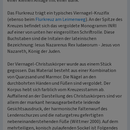
einer kleinen Anlage mit einer Bank.
Das Flurkreuz trägt ein typisches Viernagel-Kruzifix
(ebenso beim
Flurkreuz am Leimenweg
). An der Spitze des
Kreuzes befindet sich das vergoldete Monogramm INRI
auf einer von unten her eingerollten Schriftrolle. Diese
Buchstaben sind die Initalen der lateinischen
Bezeichnung: Iesus Nazarenus Rex Iudaeorum - Jesus von
Nazareth, König der Juden.
Der Viernagel-Christuskörper wurde aus einem Stück
gegossen. Das Material besteht aus einer Kombination
von Quarzsand und Marmor. Die Nägel an den
durchbohrten Händen und Füßen sind vergoldet. Der
Korpus hebt sich farblich vom Kreuzesstamm ab.
Auffallend an der Darstellung des Christuskörpers sind vor
allem der markant herausgearbeitete leidende
Gesichtsausdruck, der harmonische Faltenwurf des
Lendenschurzes und die naturgetreu gefertigten
nebeneinanderstehenden Füße (Wittmer 2000). Auf dem
mehrteiligen, konisch zulaufenden Sockel ist Folgendes