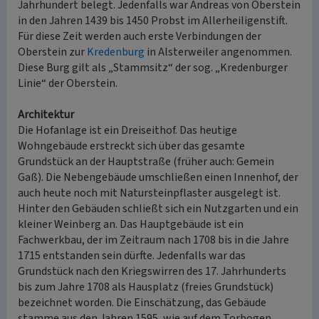
Jahrhundert belegt. Jedenfalls war Andreas von Oberstein
in den Jahren 1439 bis 1450 Probst im Allerheiligenstift.
Für diese Zeit werden auch erste Verbindungen der
Oberstein zur
Kredenburg
in Alsterweiler angenommen.
Diese Burg gilt als „Stammsitz“ der sog. „Kredenburger
Linie“ der Oberstein.
Architektur
Die Hofanlage ist ein Dreiseithof. Das heutige
Wohngebäude erstreckt sich über das gesamte
Grundstück an der Hauptstraße (früher auch: Gemein
Gaß). Die Nebengebäude umschließen einen Innenhof, der
auch heute noch mit Natursteinpflaster ausgelegt ist.
Hinter den Gebäuden schließt sich ein Nutzgarten und ein
kleiner Weinberg an. Das Hauptgebäude ist ein
Fachwerkbau, der im Zeitraum nach 1708 bis in die Jahre
1715 entstanden sein dürfte. Jedenfalls war das
Grundstück nach den Kriegswirren des 17. Jahrhunderts
bis zum Jahre 1708 als Hausplatz (freies Grundstück)
bezeichnet worden. Die Einschätzung, das Gebäude
stamme aus den Jahren 1595, wie auf dem Torbogen