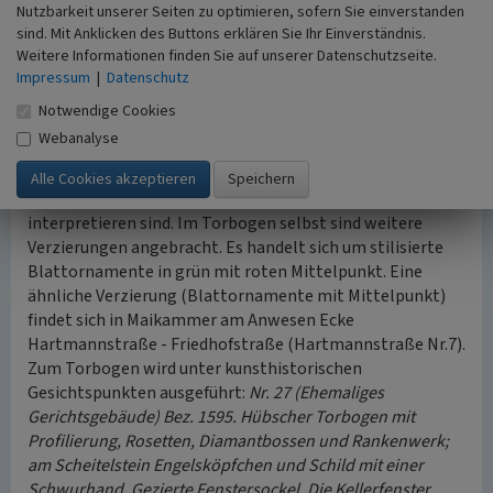
Nutzbarkeit unserer Seiten zu optimieren, sofern Sie einverstanden
Das Wappen ruht auf der Stirn eines goldenen Kopfes mit
sind. Mit Anklicken des Buttons erklären Sie Ihr Einverständnis.
zwei Engelsflügeln. Ein ähnlicher Engelskopf findet sich
Weitere Informationen finden Sie auf unserer Datenschutzseite.
am Torbogen des Anwesens Marktstraße Nr.5 in
Impressum
|
Datenschutz
Maikammer, dem sogenannten
Gasthaus „Zum Grünen
Notwendige Cookies
Eppig“
. Beiderseits des Wappens sind Zahlen angebracht,
Webanalyse
auf der linken Seite 15 und auf der rechten Seite 95. Daraus
ergibt sich die Jahreszahl 1595. Beiderseits der Zahlen
sind Siglen aufgetragen, die zweifelsohne als OO SS zu
interpretieren sind. Im Torbogen selbst sind weitere
Verzierungen angebracht. Es handelt sich um stilisierte
Blattornamente in grün mit roten Mittelpunkt. Eine
ähnliche Verzierung (Blattornamente mit Mittelpunkt)
findet sich in Maikammer am Anwesen Ecke
Hartmannstraße - Friedhofstraße (Hartmannstraße Nr.7).
Zum Torbogen wird unter kunsthistorischen
Gesichtspunkten ausgeführt:
Nr. 27 (Ehemaliges
Gerichtsgebäude) Bez. 1595. Hübscher Torbogen mit
Profilierung, Rosetten, Diamantbossen und Rankenwerk;
am Scheitelstein Engelsköpfchen und Schild mit einer
Schwurhand. Gezierte Fenstersockel. Die Kellerfenster