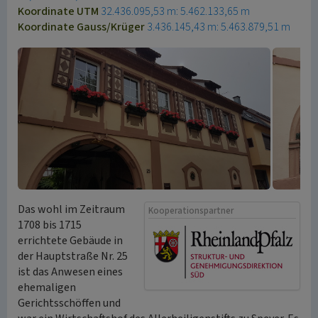
Koordinate UTM
32.436.095,53 m: 5.462.133,65 m
Koordinate Gauss/Krüger
3.436.145,43 m: 5.463.879,51 m
Das wohl im Zeitraum
Kooperationspartner
1708 bis 1715
errichtete Gebäude in
der Hauptstraße Nr. 25
ist das Anwesen eines
ehemaligen
Gerichtsschöffen und