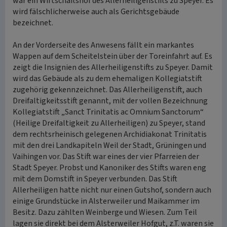
war ein Wirtschaftshof des Allerheiligenstifts zu Speyer. Es
wird fälschlicherweise auch als Gerichtsgebäude
bezeichnet.
An der Vorderseite des Anwesens fällt ein markantes
Wappen auf dem Scheitelstein über der Toreinfahrt auf. Es
zeigt die Insignien des Allerheiligenstifts zu Speyer. Damit
wird das Gebäude als zu dem ehemaligen Kollegiatstift
zugehörig gekennzeichnet. Das Allerheiligenstift, auch
Dreifaltigkeitsstift genannt, mit der vollen Bezeichnung
Kollegiatstift „Sanct Trinitatis ac Omnium Sanctorum“
(Heilige Dreifaltigkeit zu Allerheiligen) zu Speyer, stand
dem rechtsrheinisch gelegenen Archidiakonat Trinitatis
mit den drei Landkapiteln Weil der Stadt, Grüningen und
Vaihingen vor. Das Stift war eines der vier Pfarreien der
Stadt Speyer. Probst und Kanoniker des Stifts waren eng
mit dem Domstift in Speyer verbunden. Das Stift
Allerheiligen hatte nicht nur einen Gutshof, sondern auch
einige Grundstücke in Alsterweiler und Maikammer im
Besitz. Dazu zählten Weinberge und Wiesen. Zum Teil
lagen sie direkt bei dem Alsterweiler Hofgut, z.T. waren sie