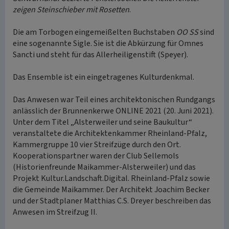
zeigen Steinschieber mit Rosetten
.
Die am Torbogen eingemeißelten Buchstaben
OO SS
sind
eine sogenannte Sigle. Sie ist die Abkürzung für Omnes
Sancti und steht für das Allerheiligenstift (Speyer).
Das Ensemble ist ein eingetragenes Kulturdenkmal.
Das Anwesen war Teil eines architektonischen Rundgangs
anlässlich der Brunnenkerwe ONLINE 2021 (20. Juni 2021).
Unter dem Titel „Alsterweiler und seine Baukultur“
veranstaltete die Architektenkammer Rheinland-Pfalz,
Kammergruppe 10 vier Streifzüge durch den Ort.
Kooperationspartner waren der Club Sellemols
(Historienfreunde Maikammer-Alsterweiler) und das
Projekt Kultur.Landschaft.Digital. Rheinland-Pfalz sowie
die Gemeinde Maikammer. Der Architekt Joachim Becker
und der Stadtplaner Matthias C.S. Dreyer beschreiben das
Anwesen im Streifzug II.