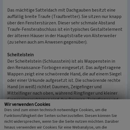
Das mächtige Satteldach mit Dachgauben besitzt eine
auffällig breite Traufe (Traufbretter). Sie sitzen nur knapp
über den Fensterstürzen. Dieser sehr schmale Abstand
Traufe-Fensterabschluss ist ein typisches Gestaltelement
der älteren Häuser in der Hauptstraße von Alsterweiler
(zu sehen auch am Anwesen gegenüber).
Scheitelstein
Der Scheitelstein (Schlussstein) ist als Wappenstein in
den Renaissance-Torbogen eingesetzt. Das aufgetragene
Wappen zeigt eine schwörende Hand, die auf einem Siegel
oder einer Urkunde aufgesetzt ist. Die schwörende rechte
Hand (in weiß) richtet Daumen, Zeigefinger und
Mittelfinger nach oben, während Ringfinger und kleiner
Finger eingeschlagen sind. Aus Daumen, Zeigefinger und
Wir verwenden Cookies
aus den eingeschlagenen Fingern ragen drei Linien hervor.
Dies sind zum einen technisch notwendige Cookies, um die
Sowohl die drei aufrechten Finger als auch diese Linien
Funktionsfähigkeit der Seiten sicherzustellen. Diesen können Sie
sind als Dreifaltigkeitssymbole zu deuten. Die Hand liegt
nicht widersprechen, wenn Sie die Seite nutzen möchten. Darüber
auf einem Ärmelaufschlag.
hinaus verwenden wir Cookies für eine Webanalyse, um die