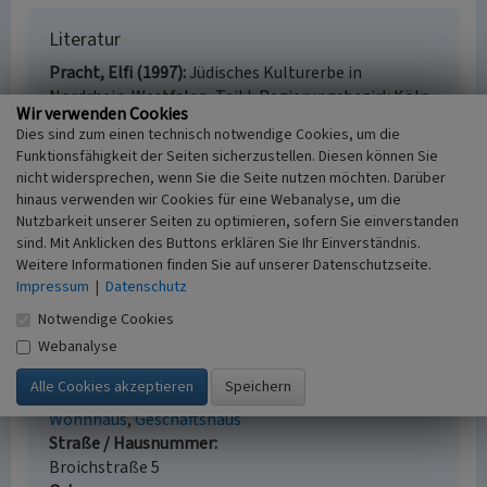
Literatur
Pracht, Elfi (1997)
Jüdisches Kulturerbe in
Nordrhein-Westfalen, Teil I: Regierungsbezirk Köln.
Wir verwenden Cookies
(Beiträge zu den Bau- und Kunstdenkmälern im
Dies sind zum einen technisch notwendige Cookies, um die
Rheinland 34.1.) S. 95, Köln.
Funktionsfähigkeit der Seiten sicherzustellen. Diesen können Sie
Reuter, Ursula (2007)
Jüdische Gemeinden vom
nicht widersprechen, wenn Sie die Seite nutzen möchten. Darüber
frühen 19. bis zum Beginn des 21. Jahrhunderts.
hinaus verwenden wir Cookies für eine Webanalyse, um die
(Geschichtlicher Atlas der Rheinlande, VIII.8.) S. 44,
Nutzbarkeit unserer Seiten zu optimieren, sofern Sie einverstanden
Bonn.
sind. Mit Anklicken des Buttons erklären Sie Ihr Einverständnis.
Weitere Informationen finden Sie auf unserer Datenschutzseite.
Impressum
|
Datenschutz
Notwendige Cookies
Synagoge in Gey
Webanalyse
Schlagwörter
Bethaus
Synagoge
Gedenktafel
Judentum
Wohnhaus
Geschäftshaus
Straße / Hausnummer
Broichstraße 5