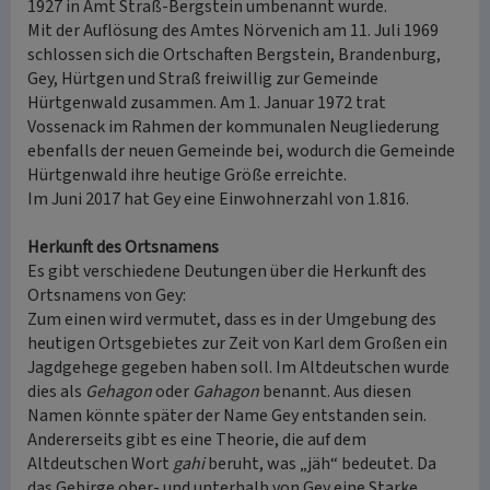
1927 in Amt Straß-Bergstein umbenannt wurde.
Mit der Auflösung des Amtes Nörvenich am 11. Juli 1969
schlossen sich die Ortschaften Bergstein, Brandenburg,
Gey, Hürtgen und Straß freiwillig zur Gemeinde
Hürtgenwald zusammen. Am 1. Januar 1972 trat
Vossenack im Rahmen der kommunalen Neugliederung
ebenfalls der neuen Gemeinde bei, wodurch die Gemeinde
Hürtgenwald ihre heutige Größe erreichte.
Im Juni 2017 hat Gey eine Einwohnerzahl von 1.816.
Herkunft des Ortsnamens
Es gibt verschiedene Deutungen über die Herkunft des
Ortsnamens von Gey:
Zum einen wird vermutet, dass es in der Umgebung des
heutigen Ortsgebietes zur Zeit von Karl dem Großen ein
Jagdgehege gegeben haben soll. Im Altdeutschen wurde
dies als
Gehagon
oder
Gahagon
benannt. Aus diesen
Namen könnte später der Name Gey entstanden sein.
Andererseits gibt es eine Theorie, die auf dem
Altdeutschen Wort
gahi
beruht, was „jäh“ bedeutet. Da
das Gebirge ober- und unterhalb von Gey eine Starke