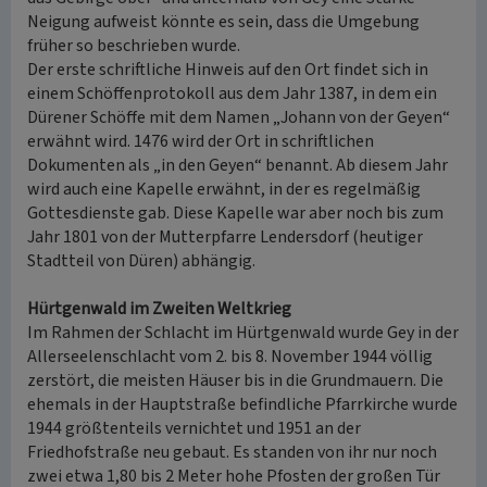
Neigung aufweist könnte es sein, dass die Umgebung
früher so beschrieben wurde.
Der erste schriftliche Hinweis auf den Ort findet sich in
einem Schöffenprotokoll aus dem Jahr 1387, in dem ein
Dürener Schöffe mit dem Namen „Johann von der Geyen“
erwähnt wird. 1476 wird der Ort in schriftlichen
Dokumenten als „in den Geyen“ benannt. Ab diesem Jahr
wird auch eine Kapelle erwähnt, in der es regelmäßig
Gottesdienste gab. Diese Kapelle war aber noch bis zum
Jahr 1801 von der Mutterpfarre Lendersdorf (heutiger
Stadtteil von Düren) abhängig.
Hürtgenwald im Zweiten Weltkrieg
Im Rahmen der Schlacht im Hürtgenwald wurde Gey in der
Allerseelenschlacht vom 2. bis 8. November 1944 völlig
zerstört, die meisten Häuser bis in die Grundmauern. Die
ehemals in der Hauptstraße befindliche Pfarrkirche wurde
1944 größtenteils vernichtet und 1951 an der
Friedhofstraße neu gebaut. Es standen von ihr nur noch
zwei etwa 1,80 bis 2 Meter hohe Pfosten der großen Tür