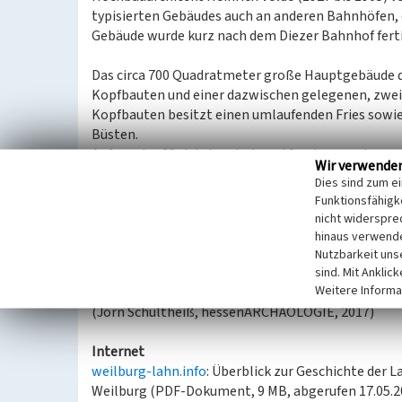
typisierten Gebäudes auch an anderen Bahnhöfen,
Gebäude wurde kurz nach dem Diezer Bahnhof ferti
Das circa 700 Quadratmeter große Hauptgebäude d
Kopfbauten und einer dazwischen gelegenen, zweig
Kopfbauten besitzt einen umlaufenden Fries sowie
Büsten.
Anfang des 20. Jahrhunderts entfernte man den an
Wir verwende
durch einen Inselbahnsteig, der durch einen Tunne
Dies sind zum e
Im Zweiten Weltkrieg wurde die Pultdachhallte de
Funktionsfähigke
vereinfachter Form wiederaufgebaut.
nicht widerspre
Im Jahr 2005 kaufte die Stadt Weilburg das Hauptg
hinaus verwende
anschließend an einen Investor, heute finden sich 
Nutzbarkeit uns
Mobilitätzentrale. Durch die Nutzung befindet sic
sind. Mit Anklic
Weitere Informa
(Jörn Schultheiß, hessenARCHÄOLOGIE, 2017)
Internet
weilburg-lahn.info
: Überblick zur Geschichte der L
Weilburg (PDF-Dokument, 9 MB, abgerufen 17.05.2