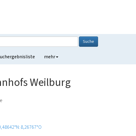
Suche
uchergebnisliste
mehr
nhofs Weilburg
de
0,48642°N: 8,26767°O