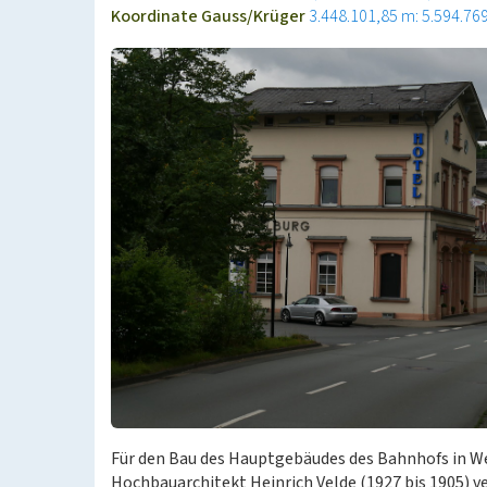
Koordinate Gauss/Krüger
3.448.101,85 m: 5.594.76
Für den Bau des Hauptgebäudes des Bahnhofs in W
Hochbauarchitekt Heinrich Velde (1927 bis 1905) ve