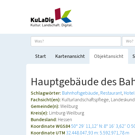
Start
Kartenansicht
Objektansicht
S
Hauptgebäude des Bah
Schlagwörter:
Bahnhofsgebäude
Restaurant
Hotel
Fachsicht(en):
Kulturlandschaftspflege, Landeskun
Gemeinde(n):
Weilburg
Kreis(e):
Limburg-Weilburg
Bundesland:
Hessen
Koordinate WGS84
50° 29′ 11,12″ N: 8° 16′ 3,62″ O
5
Koordinate UTM
32.448.047,93 m: 5.592.971,78 m