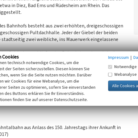
 etwa in Diez, Bad Ems und Rüdesheim am Rhein. Das
ggestellt.
es Bahnhofs besteht aus zwei erhöhten, dreigeschossigen
eschossigen Pultdachhalle. Jeder der Giebel der beiden
 stadtseitig zwei weibliche, ins Mauerwerk eingelassene
 das Gebäude anschließenden Bahnsteig und ersetzte ihn
n Cookies
Impressum
|
Da
l erreicht werden kann.
inen technisch notwendige Cookies, um die
s Hauptgebäudes geschädigt, sie wurde anschließend in
Notwendige 
it der Seiten sicherzustellen. Diesen können Sie
Webanalyse
chen, wenn Sie die Seite nutzen möchten. Darüber
ebäude des Bahnhofs. Sie verkaufte das Gebäude
n wir Cookies für eine Webanalyse, um die
dort ein Hotel mit Restaurant, ein Kiosk sowie eine
erer Seiten zu optimieren, sofern Sie einverstanden
h das Gebäude heute in einem guten baulichen Zustand.
ken des Buttons erklären Sie Ihr Einverständnis.
tionen finden Sie auf unserer Datenschutzseite.
ahntalbahn aus Anlass des 150. Jahrestags ihrer Ankunft in
017)