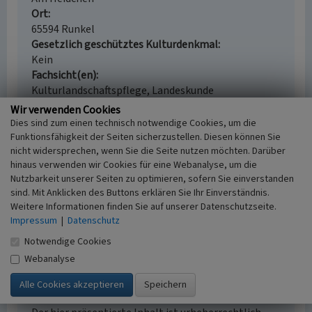
Ort
65594 Runkel
Gesetzlich geschütztes Kulturdenkmal
Kein
Fachsicht(en)
Kulturlandschaftspflege, Landeskunde
Erfassungsmaßstab
Wir verwenden Cookies
i.d.R. 1:5.000 (größer als 1:20.000)
Dies sind zum einen technisch notwendige Cookies, um die
Erfassungsmethode
Funktionsfähigkeit der Seiten sicherzustellen. Diesen können Sie
nicht widersprechen, wenn Sie die Seite nutzen möchten. Darüber
Auswertung historischer Karten,
hinaus verwenden wir Cookies für eine Webanalyse, um die
Literaturauswertung, Geländebegehung/-
Nutzbarkeit unserer Seiten zu optimieren, sofern Sie einverstanden
kartierung
sind. Mit Anklicken des Buttons erklären Sie Ihr Einverständnis.
Historischer Zeitraum
Weitere Informationen finden Sie auf unserer Datenschutzseite.
Beginn 1862
Impressum
|
Datenschutz
Notwendige Cookies
Webanalyse
Empfohlene Zitierweise
Urheberrechtlicher Hinweis