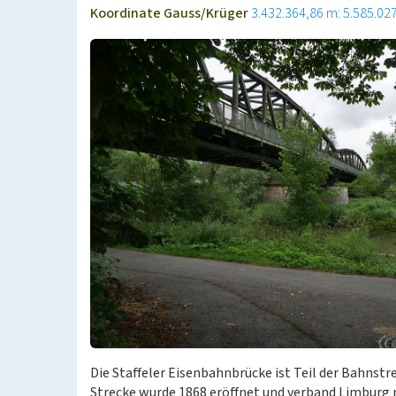
Koordinate Gauss/Krüger
3.432.364,86 m: 5.585.02
Die Staffeler Eisenbahnbrücke ist Teil der Bahnstr
Strecke wurde 1868 eröffnet und verband Limburg