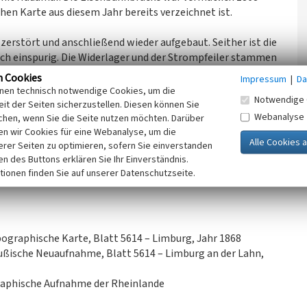
chen Karte aus diesem Jahr bereits verzeichnet ist.
erstört und anschließend wieder aufgebaut. Seither ist die
och einspurig. Die Widerlager und der Strompfeiler stammen
utlich breiter sind als die restliche Brücke.
n Cookies
Impressum
|
Da
inen technisch notwendige Cookies, um die
Notwendige 
s mehr als zwei Metern eine Hochwassermarke vom 8.
it der Seiten sicherzustellen. Diesen können Sie
Webanalyse
chen, wenn Sie die Seite nutzen möchten. Darüber
n wir Cookies für eine Webanalyse, um die
erer Seiten zu optimieren, sofern Sie einverstanden
 wahrscheinlich kein Flussübergang, wie etwa eine Furt oder
ken des Buttons erklären Sie Ihr Einverständnis.
tionen finden Sie auf unserer Datenschutzseite.
pographische Karte, Blatt 5614 – Limburg, Jahr 1868
ußische Neuaufnahme, Blatt 5614 – Limburg an der Lahn,
pographische Aufnahme der Rheinlande