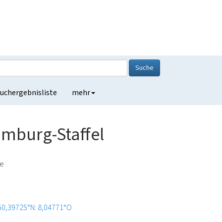
Suche
uchergebnisliste
mehr
imburg-Staffel
de
50,39725°N: 8,04771°O