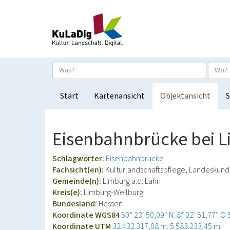
Start
Kartenansicht
Objektansicht
S
Eisenbahnbrücke bei L
Schlagwörter:
Eisenbahnbrücke
Fachsicht(en):
Kulturlandschaftspflege, Landeskun
Gemeinde(n):
Limburg a.d. Lahn
Kreis(e):
Limburg-Weilburg
Bundesland:
Hessen
Koordinate WGS84
50° 23′ 50,09″ N: 8° 02′ 51,77″ O
Koordinate UTM
32.432.317,08 m: 5.583.233,45 m