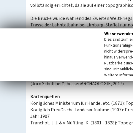
vollständig errichtet, da sie auf einer topographis
Die Brücke wurde während des Zweiten Weltkriegs z
Trasse der Lahntalbahn bei Limburg-Staffel nur n
noch von der alten Lahnbrücke, weshalb sie heute de
Wir verwende
Dies sind zum e
Am südlichen Widerlager auf einer Höhe von etwa
Funktionsfähigke
Februar 1984 angebracht.
nicht widerspre
hinaus verwende
Nutzbarkeit uns
Vor dem Bau der Brücke existierte an dieser Stelle
sind. Mit Anklic
eine Fähre.
Weitere Informa
(Jörn Schultheiß, hessenARCHÄOLOGIE, 2017)
Kartenquellen
Königliches Ministerium für Handel etc. (1871): To
Königlich Preußische Landesaufnahme (1907): Pre
Jahr 1907
Tranchot, J. J. & v. Müffling, K. (1801 - 1828): To