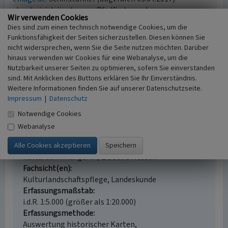
skg-dreieich.jimdo.com
: Pfadfinderzentrum
Wir verwenden Cookies
Kirchhofsmühle Weilburg (abgerufen 03.04.2017)
Dies sind zum einen technisch notwendige Cookies, um die
Funktionsfähigkeit der Seiten sicherzustellen. Diesen können Sie
nicht widersprechen, wenn Sie die Seite nutzen möchten. Darüber
Kirchhofsmühle Weilburg
hinaus verwenden wir Cookies für eine Webanalyse, um die
Schlagwörter
Nutzbarkeit unserer Seiten zu optimieren, sofern Sie einverstanden
sind. Mit Anklicken des Buttons erklären Sie Ihr Einverständnis.
Wassermühle
Getreidemühle
Bannmühle
Weitere Informationen finden Sie auf unserer Datenschutzseite.
Wasserkraftwerk
Impressum
|
Datenschutz
Straße / Hausnummer
Im Bangert 1 b
Notwendige Cookies
Ort
Webanalyse
35781 Weilburg
Gesetzlich geschütztes Kulturdenkmal
Kulturdenkmal gem. § 2 DSchG Hessen
Fachsicht(en)
Kulturlandschaftspflege, Landeskunde
Erfassungsmaßstab
i.d.R. 1:5.000 (größer als 1:20.000)
Erfassungsmethode
Auswertung historischer Karten,