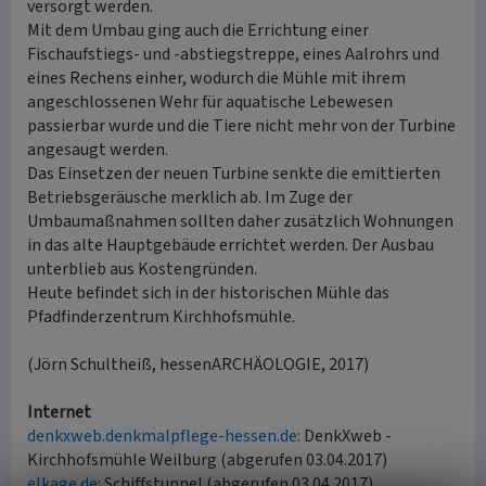
versorgt werden.
Mit dem Umbau ging auch die Errichtung einer
Fischaufstiegs- und -abstiegstreppe, eines Aalrohrs und
eines Rechens einher, wodurch die Mühle mit ihrem
angeschlossenen Wehr für aquatische Lebewesen
passierbar wurde und die Tiere nicht mehr von der Turbine
angesaugt werden.
Das Einsetzen der neuen Turbine senkte die emittierten
Betriebsgeräusche merklich ab. Im Zuge der
Umbaumaßnahmen sollten daher zusätzlich Wohnungen
in das alte Hauptgebäude errichtet werden. Der Ausbau
unterblieb aus Kostengründen.
Heute befindet sich in der historischen Mühle das
Pfadfinderzentrum Kirchhofsmühle.
(Jörn Schultheiß, hessenARCHÄOLOGIE, 2017)
Internet
denkxweb.denkmalpflege-hessen.de
: DenkXweb -
Kirchhofsmühle Weilburg (abgerufen 03.04.2017)
elkage.de
: Schiffstunnel (abgerufen 03.04.2017)