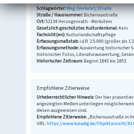
Schlagwörter
Weg (Verkehr)
Straße
Straße / Hausnummer
Bicherouxstraße
Ort
52134 Herzogenrath - Merkstein
Gesetzlich geschütztes Kulturdenkmal
Kein
Fachsicht(en)
Kulturlandschaftspflege
Erfassungsmaßstab
i.d.R. 1:5.000 (größer als 1:
Erfassungsmethode
Auswertung historischer S
historischer Fotos, Literaturauswertung, Gel
Historischer Zeitraum
Beginn 1845 bis 1853
Empfohlene Zitierweise
Urheberrechtlicher Hinweis
Der hier präsentier
angezeigten Medien unterliegen möglicherweis
diesen ausgewiesen sind.
Empfohlene Zitierweise
„Bicherouxstraße in He
URL:
https://www.kuladig.de/Objektansicht/K