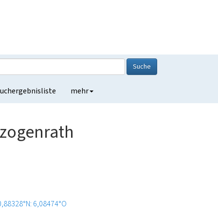
Suche
uchergebnisliste
mehr
rzogenrath
0,88328°N: 6,08474°O