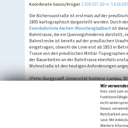
Koordinate Gauss/Krüger
2.506.007,80 m: 5.638.66
Die Bicherouxstraße ist erstmals auf der preußis
1895 kartographisch dargestellt worden. Durch de
Eisenbahnlinie Aachen-Mönchengladbach
ist dies
Bahntrasse, die ein Querungshindernis darstellt, 
Bahnstrecke ist bereits auf der preußischen Urau
eingetragen, obwohl die Linie erst ab 1853 in Bet
Trasse von den preußischen Militär-Topographen e
der Bauarbeiten an der Bahntrasse ebenfalls ensta
Wohnstraße ist den heutigen Anforderungen ange
(Peter Burggraaff, Universität Koblenz-Landau, 20
Wir verwende
Quellen
Dies sind zum e
Funktionsfähigke
Ferraris (1777): Kabinetskaart van de oostenrijks
nicht widerspre
Geobasis NRW (2005): HistoriKa25 - Historische t
hinaus verwende
im Wandel der Zeit. Blatt 5102-Herzogenrath
Nutzbarkeit uns
sind. Mit Anklic
Weitere Informa
Bicherouxstraße in Herzogenrath