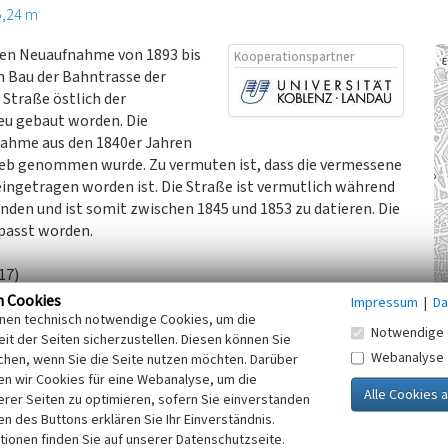
5,24 m
chen Neuaufnahme von 1893 bis
Kooperationspartner
n Bau der Bahntrasse der
e Straße östlich der
neu gebaut worden. Die
fnahme aus den 1840er Jahren
rieb genommen wurde. Zu vermuten ist, dass die vermessene
ingetragen worden ist. Die Straße ist vermutlich während
nden und ist somit zwischen 1845 und 1853 zu datieren. Die
passt worden.
17)
n Cookies
Impressum
|
Da
inen technisch notwendige Cookies, um die
Notwendige 
it der Seiten sicherzustellen. Diesen können Sie
e Nederlanden en het Prinsbisdom Luik. Blatt 230-Rolduc
Webanalyse
chen, wenn Sie die Seite nutzen möchten. Darüber
opographische Karten des heutigen Nordrhein-Westfalens
n wir Cookies für eine Webanalyse, um die
erer Seiten zu optimieren, sofern Sie einverstanden
ken des Buttons erklären Sie Ihr Einverständnis.
tionen finden Sie auf unserer Datenschutzseite.