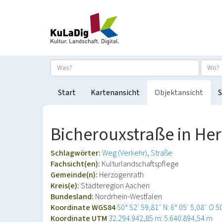
Start
Kartenansicht
Objektansicht
S
Bicherouxstraße in He
Schlagwörter:
Weg (Verkehr)
Straße
Fachsicht(en):
Kulturlandschaftspflege
Gemeinde(n):
Herzogenrath
Kreis(e):
Städteregion Aachen
Bundesland:
Nordrhein-Westfalen
Koordinate WGS84
50° 52′ 59,81″ N: 6° 05′ 5,08″ O
5
Koordinate UTM
32.294.942,85 m: 5.640.894,54 m