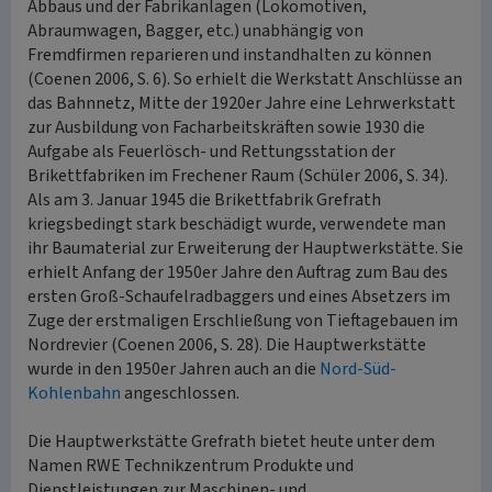
Abbaus und der Fabrikanlagen (Lokomotiven,
Abraumwagen, Bagger, etc.) unabhängig von
Fremdfirmen reparieren und instandhalten zu können
(Coenen 2006, S. 6). So erhielt die Werkstatt Anschlüsse an
das Bahnnetz, Mitte der 1920er Jahre eine Lehrwerkstatt
zur Ausbildung von Facharbeitskräften sowie 1930 die
Aufgabe als Feuerlösch- und Rettungsstation der
Brikettfabriken im Frechener Raum (Schüler 2006, S. 34).
Als am 3. Januar 1945 die Brikettfabrik Grefrath
kriegsbedingt stark beschädigt wurde, verwendete man
ihr Baumaterial zur Erweiterung der Hauptwerkstätte. Sie
erhielt Anfang der 1950er Jahre den Auftrag zum Bau des
ersten Groß-Schaufelradbaggers und eines Absetzers im
Zuge der erstmaligen Erschließung von Tieftagebauen im
Nordrevier (Coenen 2006, S. 28). Die Hauptwerkstätte
wurde in den 1950er Jahren auch an die
Nord-Süd-
Kohlenbahn
angeschlossen.
Die Hauptwerkstätte Grefrath bietet heute unter dem
Namen RWE Technikzentrum Produkte und
Dienstleistungen zur Maschinen- und