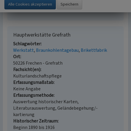
Mai 1917. (Jahrbuch des Frechener
Geschichtsvereins e.V..) S. 33-45. Frechen.
Hauptwerkstätte Grefrath
Schlagwörter
Werkstatt
Braunkohlentagebau
Brikettfabrik
Ort
50226 Frechen - Grefrath
Fachsicht(en)
Kulturlandschaftspflege
Erfassungsmaßstab
Keine Angabe
Erfassungsmethode
Auswertung historischer Karten,
Literaturauswertung, Geländebegehung/-
kartierung
Historischer Zeitraum
Beginn 1890 bis 1916