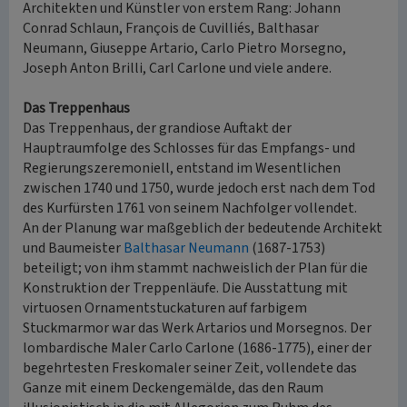
Architekten und Künstler von erstem Rang: Johann
Conrad Schlaun, François de Cuvilliés, Balthasar
Neumann, Giuseppe Artario, Carlo Pietro Morsegno,
Joseph Anton Brilli, Carl Carlone und viele andere.
Das Treppenhaus
Das Treppenhaus, der grandiose Auftakt der
Hauptraumfolge des Schlosses für das Empfangs- und
Regierungszeremoniell, entstand im Wesentlichen
zwischen 1740 und 1750, wurde jedoch erst nach dem Tod
des Kurfürsten 1761 von seinem Nachfolger vollendet.
An der Planung war maßgeblich der bedeutende Architekt
und Baumeister
Balthasar Neumann
(1687-1753)
beteiligt; von ihm stammt nachweislich der Plan für die
Konstruktion der Treppenläufe. Die Ausstattung mit
virtuosen Ornamentstuckaturen auf farbigem
Stuckmarmor war das Werk Artarios und Morsegnos. Der
lombardische Maler Carlo Carlone (1686-1775), einer der
begehrtesten Freskomaler seiner Zeit, vollendete das
Ganze mit einem Deckengemälde, das den Raum