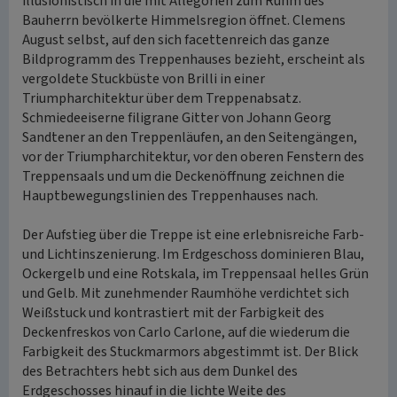
illusionistisch in die mit Allegorien zum Ruhm des
Bauherrn bevölkerte Himmelsregion öffnet. Clemens
August selbst, auf den sich facettenreich das ganze
Bildprogramm des Treppenhauses bezieht, erscheint als
vergoldete Stuckbüste von Brilli in einer
Triumpharchitektur über dem Treppenabsatz.
Schmiedeeiserne filigrane Gitter von Johann Georg
Sandtener an den Treppenläufen, an den Seitengängen,
vor der Triumpharchitektur, vor den oberen Fenstern des
Treppensaals und um die Deckenöffnung zeichnen die
Hauptbewegungslinien des Treppenhauses nach.
Der Aufstieg über die Treppe ist eine erlebnisreiche Farb-
und Lichtinszenierung. Im Erdgeschoss dominieren Blau,
Ockergelb und eine Rotskala, im Treppensaal helles Grün
und Gelb. Mit zunehmender Raumhöhe verdichtet sich
Weißstuck und kontrastiert mit der Farbigkeit des
Deckenfreskos von Carlo Carlone, auf die wiederum die
Farbigkeit des Stuckmarmors abgestimmt ist. Der Blick
des Betrachters hebt sich aus dem Dunkel des
Erdgeschosses hinauf in die lichte Weite des