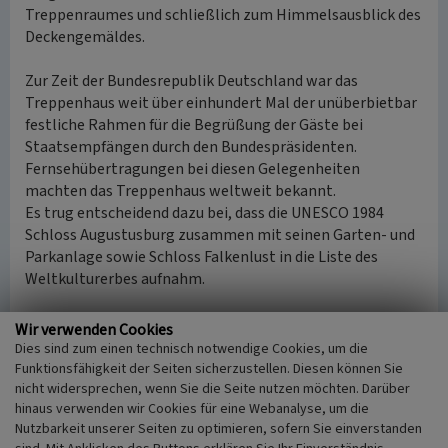
Treppenraumes und schließlich zum Himmelsausblick des
Deckengemäldes.
Zur Zeit der Bundesrepublik Deutschland war das
Treppenhaus weit über einhundert Mal der unüberbietbar
festliche Rahmen für die Begrüßung der Gäste bei
Staatsempfängen durch den Bundespräsidenten.
Fernsehübertragungen bei diesen Gelegenheiten
machten das Treppenhaus weltweit bekannt.
Es trug entscheidend dazu bei, dass die UNESCO 1984
Schloss Augustusburg zusammen mit seinen Garten- und
Parkanlage sowie Schloss Falkenlust in die Liste des
Weltkulturerbes aufnahm.
(Wilfried Hansmann, Rheinischer Verein für
Wir verwenden Cookies
Denkmalpflege und Landschaftsschutz e.V., 2015)
Dies sind zum einen technisch notwendige Cookies, um die
Funktionsfähigkeit der Seiten sicherzustellen. Diesen können Sie
nicht widersprechen, wenn Sie die Seite nutzen möchten. Darüber
Literatur
hinaus verwenden wir Cookies für eine Webanalyse, um die
Nutzbarkeit unserer Seiten zu optimieren, sofern Sie einverstanden
Hansmann, Wilfried / Rheinischer Verein für