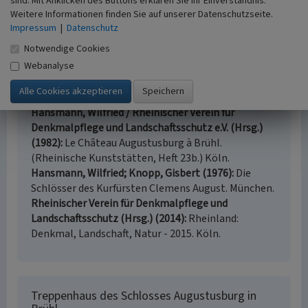
sind. Mit Anklicken des Buttons erklären Sie Ihr Einverständnis.
Denkmalpflege und Landschaftsschutz e.V. (Hrsg.)
Weitere Informationen finden Sie auf unserer Datenschutzseite.
(1991)
Augustusburg Palace at Brühl. (Rheinische
Impressum
|
Datenschutz
Kunststätten, Heft 23a.) Köln.
Notwendige Cookies
Hansmann, Wilfried / Rheinischer Verein für
Webanalyse
Denkmalpflege und Landschaftsschutz e.V. (Hrsg.)
(1990)
Schloß Augustusburg zu Brühl. (Rheinische
Kunststätten, Heft 23.) Köln.
Hansmann, Wilfried / Rheinischer Verein für
Denkmalpflege und Landschaftsschutz e.V. (Hrsg.)
(1982)
Le Château Augustusburg à Brühl.
(Rheinische Kunststätten, Heft 23b.) Köln.
Hansmann, Wilfried; Knopp, Gisbert (1976)
Die
Schlösser des Kurfürsten Clemens August. München.
Rheinischer Verein für Denkmalpflege und
Landschaftsschutz (Hrsg.) (2014)
Rheinland:
Denkmal, Landschaft, Natur - 2015. Köln.
Treppenhaus des Schlosses Augustusburg in