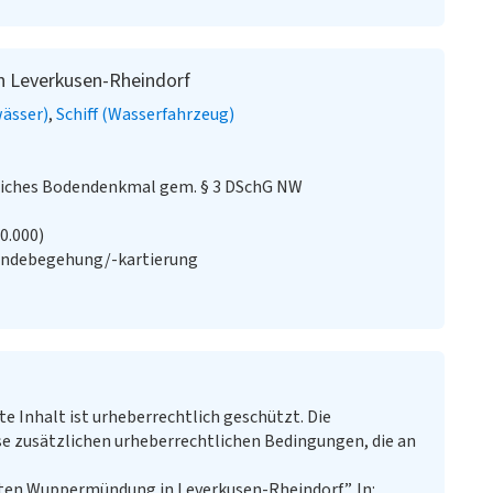
n Leverkusen-Rheindorf
wässer)
Schiff (Wasserfahrzeug)
iches Bodendenkmal gem. § 3 DSchG NW
20.000)
ändebegehung/-kartierung
te Inhalt ist urheberrechtlich geschützt. Die
e zusätzlichen urheberrechtlichen Bedingungen, die an
alten Wuppermündung in Leverkusen-Rheindorf”. In: