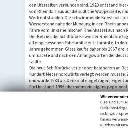
den Uferseiten verbunden sind. 1920 entstand hier 
von Rheindorf aus auf die südliche Wupperseite, na
Werk entstanden. Die schwimmende Konstruktion 
Wasserstand nahe der Mündung in den Rhein anpass
Fähre vom linksrheinischen Rheinkassel aus nach 
Der Betrieb der Schiffbrücke wie der Rheinfähre lag
alteingesessenen Fährfamilie entstammte. In den 
Jahre gekommen. Gless kaufte daher bis 1967 drei 
umrüstete und nach den Anfangsworten der deutsc
taufte.
Die neue Schiffbrücke verlor aber bald schon an B
hundert Meter nordwärts verlegt werden musste. 
und wurde 1983 als Denkmal eingetragen, Eigentü
Fortbestand. 1996 übernahm ein eigens gegründet
Anlage. Er leitete die überfällige Sanierung der dre
Wir verwende
wurde gefördert, weil die Steganlage inzwischen al
Dies sind zum e
den Rhein und seine Nebenflüsse fortbestand.
Funktionsfähigke
nicht widerspre
Als Fußgänger-Schiffbrücke mit Kiosk-Café wurde si
hinaus verwende
technisches Denkmal hinaus gilt sie auch als kultu
Nutzbarkeit uns