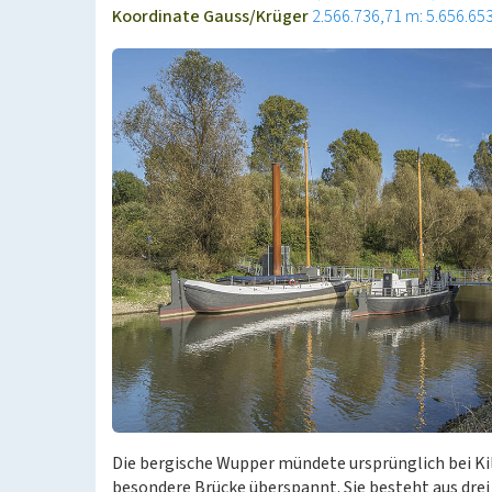
Koordinate Gauss/Krüger
2.566.736,71 m: 5.656.65
Die bergische Wupper mündete ursprünglich bei Kil
besondere Brücke überspannt. Sie besteht aus drei