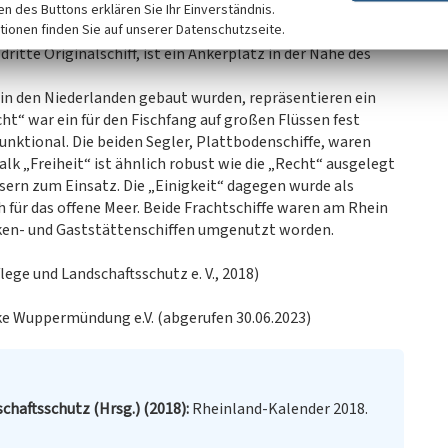
ruktur benötigte man aber einen neuen Ver- und
ken des Buttons erklären Sie Ihr Einverständnis.
tionen finden Sie auf unserer Datenschutzseite.
etzt neben der „Freiheit“ und der „Recht“ den dritten
dritte Originalschiff, ist ein Ankerplatz in der Nähe des
s in den Niederlanden gebaut wurden, repräsentieren ein
ht“ war ein für den Fischfang auf großen Flüssen fest
nktional. Die beiden Segler, Plattbodenschiffe, waren
alk „Freiheit“ ist ähnlich robust wie die „Recht“ ausgelegt
ern zum Einsatz. Die „Einigkeit“ dagegen wurde als
h für das offene Meer. Beide Frachtschiffe waren am Rhein
cken- und Gaststättenschiffen umgenutzt worden.
ege und Landschaftsschutz e. V., 2018)
cke Wuppermündung e.V. (abgerufen 30.06.2023)
chaftsschutz (Hrsg.) (2018)
Rheinland-Kalender 2018.