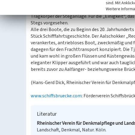
Bundesautobahn 59 beworben wird. Für die Infrast
sind. Mit Anklic
Weitere Informa
Entsorgungsponton mit Sanitäranlagen. Er bildet j
Tragkörper der Steganlage. Für die „Einigkeit“, das 
Stegs vorgesehen.
Alle drei Boote, die zu Beginn des 20. Jahrhundert
Stück Schifffahrtsgeschichte. Der Aalschokker „Rec
verankertes, antriebloses Boot, zweckmäßig und fu
dagegen für den Frachttransport konzipiert. Die Tj
und kam wohl in großen Flüssen und Küstengewäss
eleganter Klipper ausgeführt und war auch tauglic
bereits zuvor zu Aalfänger- beziehungsweise Brü
(Hans-Gerd Dick, Rheinischer Verein für Denkmalpfl
www.schiffsbruecke.com
: Förderverein Schiffsbrü
Literatur
Rheinischer Verein für Denkmalpflege und Lands
Landschaft, Denkmal, Natur. Köln.