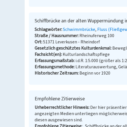
Schiffbrücke an der alten Wuppermündung i
Schlagwörter
Schwimmbrücke
Fluss (Fließge
Straße / Hausnummer
Rheinuferweg 100
Ort
51371 Leverkusen - Rheindorf
Gesetzlich geschütztes Kulturdenkmal
Bewegl
Fachsicht(en)
Kulturlandschaftspflege
Erfassungsmaßstab
i.d.R. 1:5.000 (größer als 1:
Erfassungsmethode
Literaturauswertung, Gel
Historischer Zeitraum
Beginn vor 1920
Empfohlene Zitierweise
Urheberrechtlicher Hinweis
Der hier präsentier
angezeigten Medien unterliegen möglicherweis
diesen ausgewiesen sind.
Empfohlene Zitierweise
„Schiffbrücke an der 