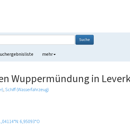
Suche
uchergebnisliste
mehr
lten Wuppermündung in Lever
r)
Schiff (Wasserfahrzeug)
1,04114°N: 6,95093°O