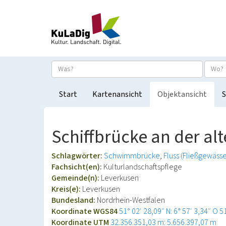
Start
Kartenansicht
Objektansicht
S
Schiffbrücke an der a
Schlagwörter:
Schwimmbrücke
Fluss (Fließgewässe
Fachsicht(en):
Kulturlandschaftspflege
Gemeinde(n):
Leverkusen
Kreis(e):
Leverkusen
Bundesland:
Nordrhein-Westfalen
Koordinate WGS84
51° 02′ 28,09″ N: 6° 57′ 3,34″ O
5
Koordinate UTM
32.356.351,03 m: 5.656.397,07 m