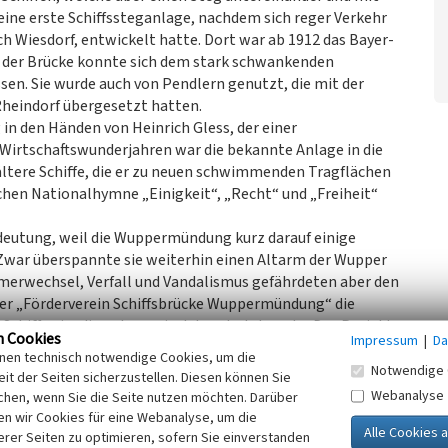
eine erste Schiffssteganlage, nachdem sich reger Verkehr
ch Wiesdorf, entwickelt hatte. Dort war ab 1912 das Bayer-
der Brücke konnte sich dem stark schwankenden
en. Sie wurde auch von Pendlern genutzt, die mit der
Rheindorf übergesetzt hatten.
 in den Händen von Heinrich Gless, der einer
Wirtschaftswunderjahren war die bekannte Anlage in die
ältere Schiffe, die er zu neuen schwimmenden Tragflächen
hen Nationalhymne „Einigkeit“, „Recht“ und „Freiheit“
edeutung, weil die Wuppermündung kurz darauf einige
Zwar überspannte sie weiterhin einen Altarm der Wupper
merwechsel, Verfall und Vandalismus gefährdeten aber den
er „Förderverein Schiffsbrücke Wuppermündung“ die
i Schiffe ein, die nahezu ein Jahrzehnt dauerte. Das Projekt
n Cookies
Impressum
|
Da
s letzte der ursprünglich zahlreichen Schiffbrücken über
inen technisch notwendige Cookies, um die
Notwendige 
it der Seiten sicherzustellen. Diesen können Sie
Webanalyse
chen, wenn Sie die Seite nutzen möchten. Darüber
e am 20. April 2014 wiedereröffnet. Über ihre Funktion als
n wir Cookies für eine Webanalyse, um die
rtouristische Sehenswürdigkeit, die seit 2017 an der
erer Seiten zu optimieren, sofern Sie einverstanden