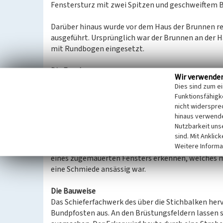
Fenstersturz mit zwei Spitzen und geschweiftem
Darüber hinaus wurde vor dem Haus der Brunnen rek
ausgeführt. Ursprünglich war der Brunnen an der 
mit Rundbogen eingesetzt.
Die Fenster
Wir verwende
Bei den Fenstern handelt es sich um kleine hochre
Dies sind zum e
sind. An jeder Fassadenseite lassen sich je zwei g
Funktionsfähigke
voneinander getrennt sowie eingebunden sind, aus
nicht widerspre
die großflächige Glasherstellung zu dieser Zeit n
hinaus verwende
Fachwerk ist typisch für den Baustil dieser Epoche
Nutzbarkeit uns
der Fenster im zweiten Geschoss darauf hin. Eine 
sind. Mit Anklic
Weitere Informa
Giebelgeschoss dar. Dies diente einst als Ladeluke.
eines zugemauerten Fensters erkennen, welches mö
eine Schmiede ansässig war.
Die Bauweise
Das Schieferfachwerk des über die Stichbalken he
Bundpfosten aus. An den Brüstungsfeldern lassen