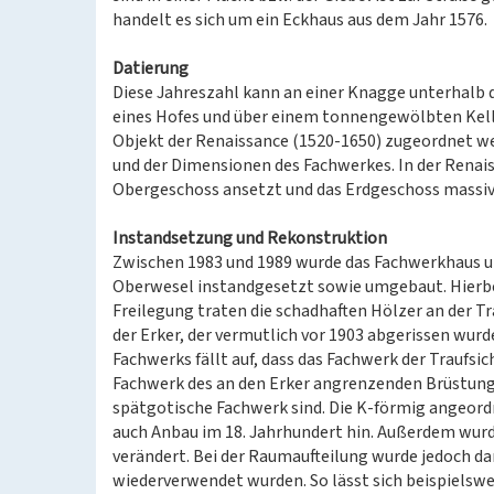
handelt es sich um ein Eckhaus aus dem Jahr 1576.
Datierung
Diese Jahreszahl kann an einer Knagge unterhalb 
eines Hofes und über einem tonnengewölbten Kelle
Objekt der Renaissance (1520-1650) zugeordnet w
und der Dimensionen des Fachwerkes. In der Renais
Obergeschoss ansetzt und das Erdgeschoss massiv 
Instandsetzung und Rekonstruktion
Zwischen 1983 und 1989 wurde das Fachwerkhaus u
Oberwesel instandgesetzt sowie umgebaut. Hierbei
Freilegung traten die schadhaften Hölzer an der 
der Erker, der vermutlich vor 1903 abgerissen wur
Fachwerks fällt auf, dass das Fachwerk der Traufsich
Fachwerk des an den Erker angrenzenden Brüstungs
spätgotische Fachwerk sind. Die K-förmig angeord
auch Anbau im 18. Jahrhundert hin. Außerdem wurd
verändert. Bei der Raumaufteilung wurde jedoch da
wiederverwendet wurden. So lässt sich beispielswei