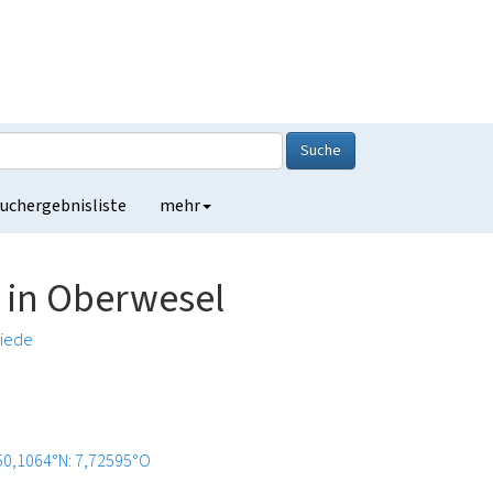
Suche
uchergebnisliste
mehr
 in Oberwesel
iede
50,1064°N: 7,72595°O