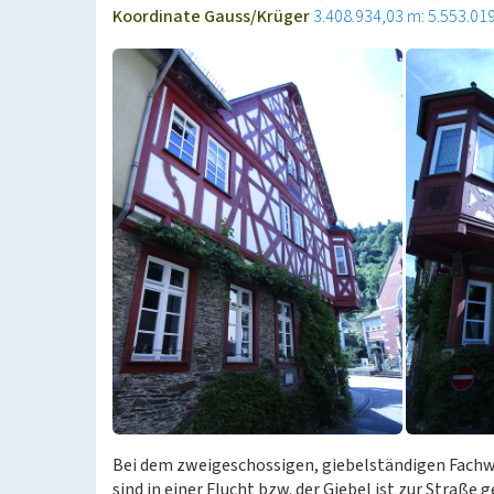
Koordinate Gauss/Krüger
3.408.934,03 m: 5.553.01
Bei dem zweigeschossigen, giebelständigen Fachw
sind in einer Flucht bzw. der Giebel ist zur Straße 