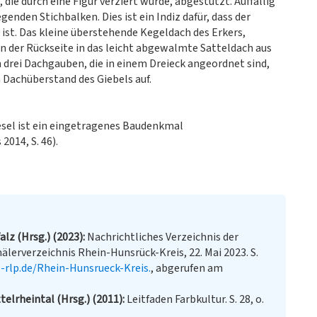
die durch eine Figur verziert wurde, abgestützt. Auffällig
enden Stichbalken. Dies ist ein Indiz dafür, dass der
 ist. Das kleine überstehende Kegeldach des Erkers,
an der Rückseite in das leicht abgewalmte Satteldach aus
h drei Dachgauben, die in einem Dreieck angeordnet sind,
 Dachüberstand des Giebels auf.
sel ist ein eingetragenes Baudenkmal
014, S. 46).
lz (Hrsg.) (2023)
Nachrichtliches Verzeichnis der
erverzeichnis Rhein-Hunsrück-Kreis, 22. Mai 2023. S.
-rlp.de/Rhein-Hunsrueck-Kreis.
, abgerufen am
telrheintal (Hrsg.) (2011)
Leitfaden Farbkultur. S. 28, o.