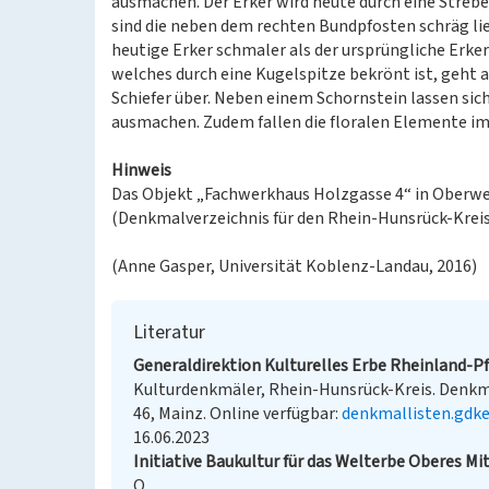
ausmachen. Der Erker wird heute durch eine Strebe, 
sind die neben dem rechten Bundpfosten schräg lieg
heutige Erker schmaler als der ursprüngliche Erker
welches durch eine Kugelspitze bekrönt ist, geht 
Schiefer über. Neben einem Schornstein lassen sic
ausmachen. Zudem fallen die floralen Elemente im
Hinweis
Das Objekt „Fachwerkhaus Holzgasse 4“ in Oberwe
(Denkmalverzeichnis für den Rhein-Hunsrück-Kreis 2
(Anne Gasper, Universität Koblenz-Landau, 2016)
Literatur
Generaldirektion Kulturelles Erbe Rheinland-Pfa
Kulturdenkmäler, Rhein-Hunsrück-Kreis. Denkmäl
46, Mainz. Online verfügbar:
denkmallisten.gdke
16.06.2023
Initiative Baukultur für das Welterbe Oberes Mit
O.