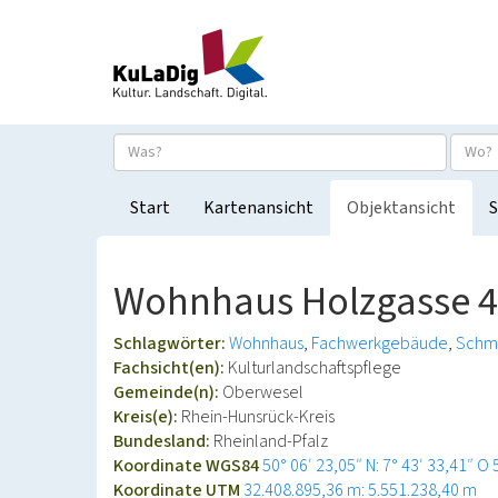
Start
Kartenansicht
Objektansicht
S
Wohnhaus Holzgasse 4
Schlagwörter:
Wohnhaus
Fachwerkgebäude
Schm
Fachsicht(en):
Kulturlandschaftspflege
Gemeinde(n):
Oberwesel
Kreis(e):
Rhein-Hunsrück-Kreis
Bundesland:
Rheinland-Pfalz
Koordinate WGS84
50° 06′ 23,05″ N: 7° 43′ 33,41″ O
Koordinate UTM
32.408.895,36 m: 5.551.238,40 m