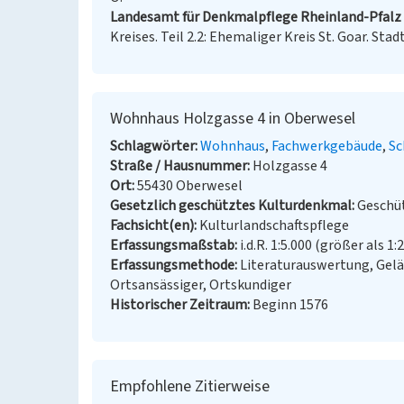
Landesamt für Denkmalpflege Rheinland-Pfalz (
Kreises. Teil 2.2: Ehemaliger Kreis St. Goar. Sta
Wohnhaus Holzgasse 4 in Oberwesel
Schlagwörter
Wohnhaus
Fachwerkgebäude
Sc
Straße / Hausnummer
Holzgasse 4
Ort
55430 Oberwesel
Gesetzlich geschütztes Kulturdenkmal
Geschüt
Fachsicht(en)
Kulturlandschaftspflege
Erfassungsmaßstab
i.d.R. 1:5.000 (größer als 1:
Erfassungsmethode
Literaturauswertung, Gel
Ortsansässiger, Ortskundiger
Historischer Zeitraum
Beginn 1576
Empfohlene Zitierweise