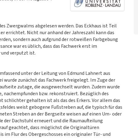
des Zwergwalms abgelesen werden. Das Eckhaus ist Teil
r errichtet. Nicht nur anhand der Jahreszahl kann das
erden, sondern auch aufgrund der rotweißen Farbgebung
sance war es üblich, dass das Fachwerk erst im
und verputzt ist.
mfassend unter der Leitung von Edmund Lahnert aus
 wurde zunächst das Fachwerk freigelegt. Im Zuge der
Traufseite zutage, die ausgewechselt wurden. Zudem wurde
de, nachempfunden bzw. rekonstruiert. Bezüglich des
t schlichter gehalten ist als das des Erkers. Vor allem das
feldes weist gebogene Fußstreben auf, die typisch für das
neten Streben an der Bergseite weisen auf einen Um- oder
e der Dachstuhl erneuert und die Raumaufteilung
rauf geachtet, dass möglichst die Originaltüren
s im Flur des Obergeschosses ein originaler Tür- und