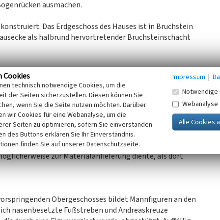
 Bogenrücken ausmachen.
onstruiert. Das Erdgeschoss des Hauses ist in Bruchstein
Hausecke als halbrund hervortretender Bruchsteinschacht
n Cookies
Impressum
|
Da
chteckige Fenster, die noch in ihrer Ursprungsform erhalten
inen technisch notwendige Cookies, um die
esprosste Doppelfenster, die durch Fachwerkständer
Notwendige 
it der Seiten sicherzustellen. Diesen können Sie
machen. Die Fenster wurden durch Sprossen unterteilt, da
Webanalyse
chen, wenn Sie die Seite nutzen möchten. Darüber
och nicht möglich war. Das eng gesetzte und dominierende
n wir Cookies für eine Webanalyse, um die
. Zudem weisen auch die Diagonalstreben rechts und links
erer Seiten zu optimieren, sofern Sie einverstanden
Besonderheit stellt das rundbogige Fenster im zweiten
ken des Buttons erklären Sie Ihr Einverständnis.
tionen finden Sie auf unserer Datenschutzseite.
 An der Nordseite des Hauses lässt sich die rote Einfassung
glicherweise zur Materialanlieferung diente, als dort
rvorspringenden Obergeschosses bildet Mannfiguren an den
 sich nasenbesetzte Fußstreben und Andreaskreuze