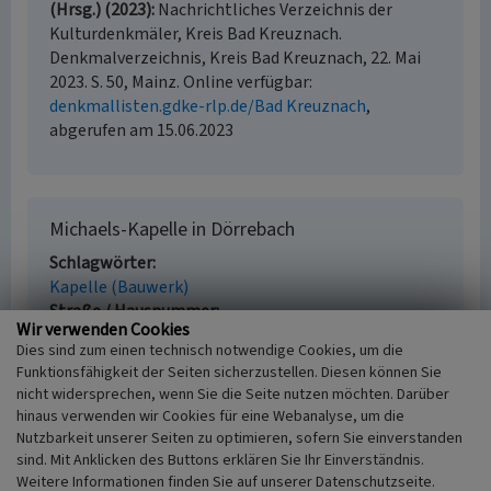
(Hrsg.) (2023)
Nachrichtliches Verzeichnis der
Kulturdenkmäler, Kreis Bad Kreuznach.
Denkmalverzeichnis, Kreis Bad Kreuznach, 22. Mai
2023. S. 50, Mainz. Online verfügbar:
denkmallisten.gdke-rlp.de/Bad Kreuznach
,
abgerufen am 15.06.2023
Michaels-Kapelle in Dörrebach
Schlagwörter
Kapelle (Bauwerk)
Straße / Hausnummer
Wir verwenden Cookies
Weinbergerhof
Dies sind zum einen technisch notwendige Cookies, um die
Ort
Funktionsfähigkeit der Seiten sicherzustellen. Diesen können Sie
55444 Dörrebach
nicht widersprechen, wenn Sie die Seite nutzen möchten. Darüber
Gesetzlich geschütztes Kulturdenkmal
hinaus verwenden wir Cookies für eine Webanalyse, um die
Geschütztes Kulturdenkmal gem. § 8 DSchG
Nutzbarkeit unserer Seiten zu optimieren, sofern Sie einverstanden
Rheinland-Pfalz
sind. Mit Anklicken des Buttons erklären Sie Ihr Einverständnis.
Fachsicht(en)
Weitere Informationen finden Sie auf unserer Datenschutzseite.