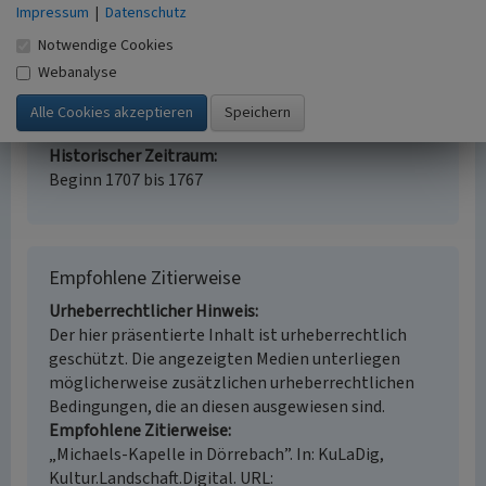
Denkmalpflege
Impressum
|
Datenschutz
Erfassungsmaßstab
Notwendige Cookies
i.d.R. 1:5.000 (größer als 1:20.000)
Webanalyse
Erfassungsmethode
Literaturauswertung, mündliche Hinweise
Ortsansässiger, Ortskundiger
Historischer Zeitraum
Beginn 1707 bis 1767
Empfohlene Zitierweise
Urheberrechtlicher Hinweis
Der hier präsentierte Inhalt ist urheberrechtlich
geschützt. Die angezeigten Medien unterliegen
möglicherweise zusätzlichen urheberrechtlichen
Bedingungen, die an diesen ausgewiesen sind.
Empfohlene Zitierweise
„Michaels-Kapelle in Dörrebach”. In: KuLaDig,
Kultur.Landschaft.Digital. URL: