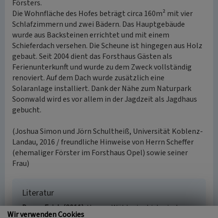
Försters.
Die Wohnfläche des Hofes beträgt circa 160m² mit vier
Schlafzimmern und zwei Bädern. Das Hauptgebäude
wurde aus Backsteinen errichtet und mit einem
Schieferdach versehen. Die Scheune ist hingegen aus Holz
gebaut. Seit 2004 dient das Forsthaus Gästen als
Ferienunterkunft und wurde zu dem Zweck vollständig
renoviert. Auf dem Dach wurde zusätzlich eine
Solaranlage installiert. Dank der Nähe zum Naturpark
Soonwald wird es vor allem in der Jagdzeit als Jagdhaus
gebucht.
(Joshua Simon und Jörn Schultheiß, Universität Koblenz-
Landau, 2016 / freundliche Hinweise von Herrn Scheffer
(ehemaliger Förster im Forsthaus Opel) sowie seiner
Frau)
Literatur
Bauer, Erich (2011)
Unsere Wälder im historischen
Wir verwenden Cookies