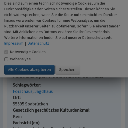
Kartenbild. Seibersbach.
Dies sind zum einen technisch notwendige Cookies, um die
Bauer, Erich (2007)
Der Soonwald. Auf den Spuren
Funktionsfähigkeit der Seiten sicherzustellen. Diesen können Sie
des Jägers aus Kurpfalz. Seibersbach (2. Auflage).
nicht widersprechen, wenn Sie die Seite nutzen möchten. Darüber
Feil, Fridolin (2000)
Dörrebacher Geschichten.
hinaus verwenden wir Cookies für eine Webanalyse, um die
Dörrebach.
Nutzbarkeit unserer Seiten zu optimieren, sofern Sie einverstanden
Schultheiß, Jörn (2016)
Forstliche Entwicklung im
sind. Mit Anklicken des Buttons erklären Sie Ihr Einverständnis.
Weitere Informationen finden Sie auf unserer Datenschutzseite.
zentralen Bereich des Nationalparks Hunsrück-
Impressum
|
Datenschutz
Hochwald seit dem 18. Jahrhundert. In: Koblenzer
Geogrpahisches Kolloquium 36, S. 43-76. Koblenz.
Notwendige Cookies
Webanalyse
Forsthaus Opel im Soonwald bei Dörrebach
Schlagwörter
Forsthaus
Jagdhaus
Ort
55595 Spabrücken
Gesetzlich geschütztes Kulturdenkmal
Kein
Fachsicht(en)