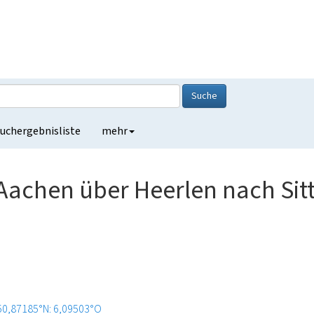
Suche
uchergebnisliste
mehr
Aachen über Heerlen nach Sit
50,87185°N: 6,09503°O