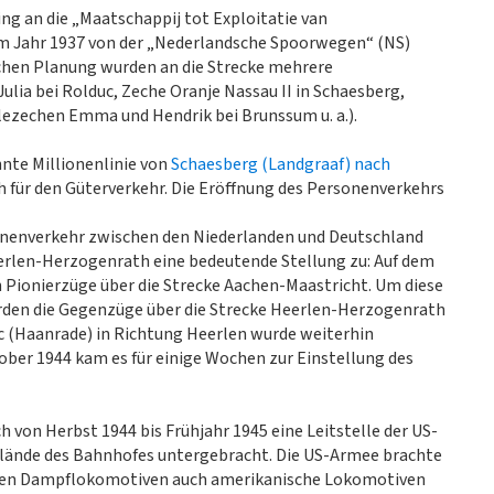
ing an die „Maatschappij tot Exploitatie van
 im Jahr 1937 von der „Nederlandsche Spoorwegen“ (NS)
hen Planung wurden an die Strecke mehrere
ia bei Rolduc, Zeche Oranje Nassau II in Schaesberg,
ezechen Emma und Hendrik bei Brunssum u. a.).
nte Millionenlinie von
Schaesberg (Landgraaf) nach
 für den Güterverkehr. Die Eröffnung des Personenverkehrs
onenverkehr zwischen den Niederlanden und Deutschland
erlen-Herzogenrath eine bedeutende Stellung zu: Auf dem
 Pionierzüge über die Strecke Aachen-Maastricht. Um diese
rden die Gegenzüge über die Strecke Heerlen-Herzogenrath
c (Haanrade) in Richtung Heerlen wurde weiterhin
ober 1944 kam es für einige Wochen zur Einstellung des
 von Herbst 1944 bis Frühjahr 1945 eine Leitstelle der US-
lände des Bahnhofes untergebracht. Die US-Armee brachte
ischen Dampflokomotiven auch amerikanische Lokomotiven