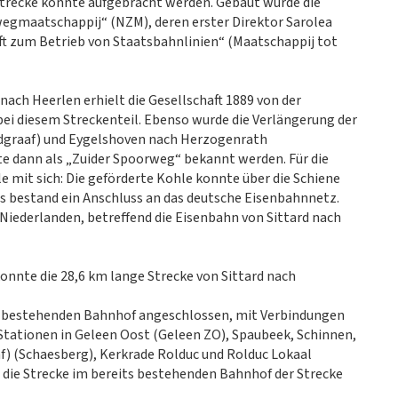
e Strecke konnte aufgebracht werden. Gebaut wurde die
wegmaatschappij“ (NZM), deren erster Direktor Sarolea
aft zum Betrieb von Staatsbahnlinien“ (Maatschappij tot
nach Heerlen erhielt die Gesellschaft 1889 von der
 bei diesem Streckenteil. Ebenso wurde die Verlängerung der
ndgraaf) und Eygelshoven nach Herzogenrath
te dann als „Zuider Spoorweg“ bekannt werden. Für die
e mit sich: Die geförderte Kohle konnte über die Schiene
es bestand ein Anschluss an das deutsche Eisenbahnnetz.
Niederlanden, betreffend die Eisenbahn von Sittard nach
onnte die 28,6 km lange Strecke von Sittard nach
865 bestehenden Bahnhof angeschlossen, mit Verbindungen
Stationen in Geleen Oost (Geleen ZO), Spaubeek, Schinnen,
) (Schaesberg), Kerkrade Rolduc und Rolduc Lokaal
 die Strecke im bereits bestehenden Bahnhof der Strecke