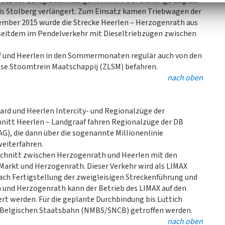
s Netz der Euregiobahn aufgenommen. Der bisherige Zuglauf
s Stolberg verlängert. Zum Einsatz kamen Triebwagen der
mber 2015 wurde die Strecke Heerlen – Herzogenrath aus
seitdem im Pendelverkehr mit Dieseltriebzügen zwischen
aaf und Heerlen in den Sommermonaten regulär auch von den
e Stoomtrein Maatschappij (ZLSM) befahren.
nach oben
ard und Heerlen Intercity- und Regionalzüge der
nitt Heerlen ‒ Landgraaf fahren Regionalzüge der DB
), die dann über die sogenannte Millionenlinie
eiterfahren.
bschnitt zwischen Herzogenrath und Heerlen mit den
Markt und Herzogenrath. Dieser Verkehr wird als LIMAX
ch Fertigstellung der zweigleisigen Streckenführung und
n und Herzogenrath kann der Betrieb des LIMAX auf den
rt werden. Für die geplante Durchbindung bis Lüttich
r Belgischen Staatsbahn (NMBS/SNCB) getroffen werden.
nach oben