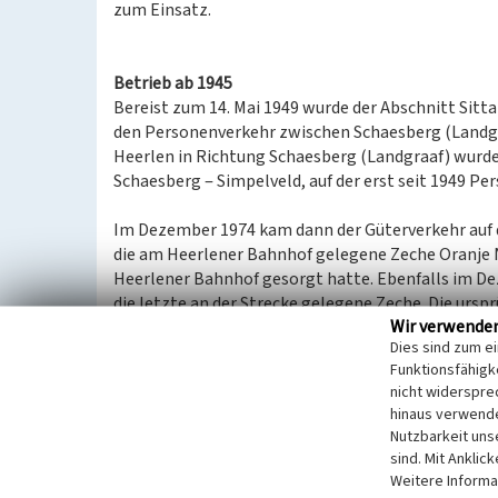
zum Einsatz.
Betrieb ab 1945
Bereist zum 14. Mai 1949 wurde der Abschnitt Sitta
den Personenverkehr zwischen Schaesberg (Landgr
Heerlen in Richtung Schaesberg (Landgraaf) wurde
Schaesberg ‒ Simpelveld, auf der erst seit 1949 Pe
Im Dezember 1974 kam dann der Güterverkehr auf d
die am Heerlener Bahnhof gelegene Zeche Oranje Na
Heerlener Bahnhof gesorgt hatte. Ebenfalls im De
die letzte an der Strecke gelegene Zeche. Die urs
Wir verwende
endgültig ihrer Bestimmung als Güterbahn.
Dies sind zum e
Seit 1986 ist wurde der Abschnitt Heerlen ‒ Schaes
Funktionsfähigke
Mai 1992 kam wieder Personenverkehr auf die Strec
nicht widerspre
Deutschland und den Niederlanden im Personenver
hinaus verwende
gleichen Tag aufgegeben. Stattdessen wurde der Ve
Nutzbarkeit uns
Aachen ‒ Herzogenrath ‒ Landgraaf ‒ Heerlen abg
sind. Mit Anklic
Weitere Informa