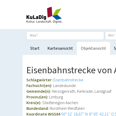
Start
Kartenansicht
Objektansicht
S
Eisenbahnstrecke von 
Schlagwörter:
Eisenbahnstrecke
Fachsicht(en):
Landeskunde
Gemeinde(n):
Herzogenrath, Kerkrade, Landgraaf
Provinz(en):
Limburg
Kreis(e):
Städteregion Aachen
Bundesland:
Nordrhein-Westfalen
Koordinate WGS84
50° 52′ 18,67″ N: 6° 05′ 42,11″ O