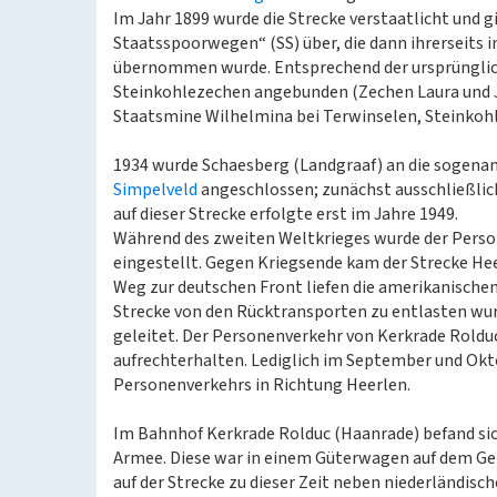
Im Jahr 1899 wurde die Strecke verstaatlicht und g
Staatsspoorwegen“ (SS) über, die dann ihrerseits
übernommen wurde. Entsprechend der ursprünglic
Steinkohlezechen angebunden (Zechen Laura und Jul
Staatsmine Wilhelmina bei Terwinselen, Steinkohl
1934 wurde Schaesberg (Landgraaf) an die sogenan
Simpelveld
angeschlossen; zunächst ausschließlich
auf dieser Strecke erfolgte erst im Jahre 1949.
Während des zweiten Weltkrieges wurde der Pers
eingestellt. Gegen Kriegsende kam der Strecke He
Weg zur deutschen Front liefen die amerikanischen
Strecke von den Rücktransporten zu entlasten wu
geleitet. Der Personenverkehr von Kerkrade Roldu
aufrechterhalten. Lediglich im September und Okt
Personenverkehrs in Richtung Heerlen.
Im Bahnhof Kerkrade Rolduc (Haanrade) befand sich
Armee. Diese war in einem Güterwagen auf dem Ge
auf der Strecke zu dieser Zeit neben niederländ