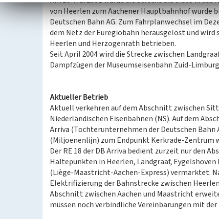
Am 10. Mai 2001 wurde die Strecke als erste in da
von Heerlen zum Aachener Hauptbahnhof wurde bi
Deutschen Bahn AG. Zum Fahrplanwechsel im Deze
dem Netz der Euregiobahn herausgelöst und wird 
Heerlen und Herzogenrath betrieben.
Seit April 2004 wird die Strecke zwischen Landgr
Dampfzügen der Museumseisenbahn Zuid-Limburgs
Aktueller Betrieb
Aktuell verkehren auf dem Abschnitt zwischen Sitt
Niederländischen Eisenbahnen (NS). Auf dem Absch
Arriva (Tochterunternehmen der Deutschen Bahn AG
(Miljoenenlijn) zum Endpunkt Kerkrade-Zentrum w
Der RE 18 der DB Arriva bedient zurzeit nur den A
Haltepunkten in Heerlen, Landgraaf, Eygelshoven 
(Liège-Maastricht-Aachen-Express) vermarktet. Na
Elektrifizierung der Bahnstrecke zwischen Heerle
Abschnitt zwischen Aachen und Maastricht erweite
müssen noch verbindliche Vereinbarungen mit de