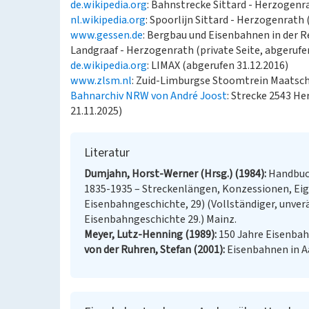
de.wikipedia.org
: Bahnstrecke Sittard - Herzogenr
nl.wikipedia.org
: Spoorlijn Sittard - Herzogenrath 
www.gessen.de
: Bergbau und Eisenbahnen in der R
Landgraaf - Herzogenrath (private Seite, abgerufe
de.wikipedia.org
: LIMAX (abgerufen 31.12.2016)
www.zlsm.nl
: Zuid-Limburgse Stoomtrein Maatscha
Bahnarchiv NRW von André Joost
: Strecke 2543 H
21.11.2025)
Literatur
Dumjahn, Horst-Werner (Hrsg.) (1984)
Handbuc
1835-1935 – Streckenlängen, Konzessionen, E
Eisenbahngeschichte, 29) (Vollständiger, unve
Eisenbahngeschichte 29.) Mainz.
Meyer, Lutz-Henning (1989)
150 Jahre Eisenbah
von der Ruhren, Stefan (2001)
Eisenbahnen in A