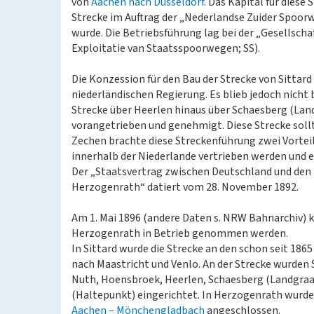
von
Aachen nach Düsseldorf
. Das Kapital für dies
Strecke im Auftrag der „Nederlandse Zuider Spoor
wurde. Die Betriebsführung lag bei der „Gesellsch
Exploitatie van Staatsspoorwegen; SS).
Die Konzession für den Bau der Strecke von Sittard 
niederländischen Regierung. Es blieb jedoch nicht
Strecke über Heerlen hinaus über Schaesberg (La
vorangetrieben und genehmigt. Diese Strecke soll
Zechen brachte diese Streckenführung zwei Vorteil
innerhalb der Niederlande vertrieben werden und 
Der „Staatsvertrag zwischen Deutschland und den 
Herzogenrath“ datiert vom 28. November 1892.
Am 1. Mai 1896 (andere Daten s. NRW Bahnarchiv) k
Herzogenrath in Betrieb genommen werden.
In Sittard wurde die Strecke an den schon seit 1
nach Maastricht und Venlo. An der Strecke wurden 
Nuth, Hoensbroek, Heerlen, Schaesberg (Landgraaf
(Haltepunkt) eingerichtet. In Herzogenrath wurde
Aachen ‒ Mönchengladbach
angeschlossen.