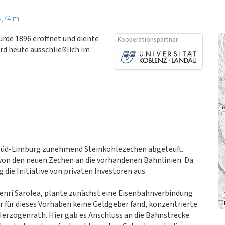
4,74 m
rde 1896 eröffnet und diente
Kooperationspartner
rd heute ausschließlich im
 Süd-Limburg zunehmend Steinkohlezechen abgeteuft.
von den neuen Zechen an die vorhandenen Bahnlinien. Da
 die Initiative von privaten Investoren aus.
Henri Sarolea, plante zunächst eine Eisenbahnverbindung
 für dieses Vorhaben keine Geldgeber fand, konzentrierte
‒ Herzogenrath. Hier gab es Anschluss an die Bahnstrecke