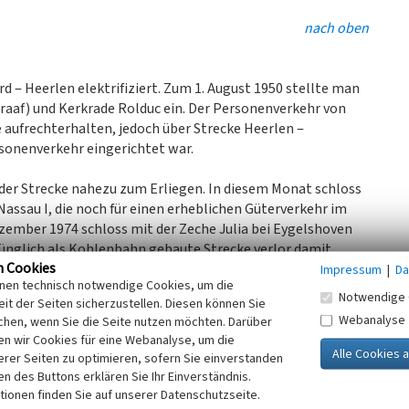
nach oben
rd ‒ Heerlen elektrifiziert. Zum 1. August 1950 stellte man
aaf) und Kerkrade Rolduc ein. Der Personenverkehr von
 aufrechterhalten, jedoch über Strecke Heerlen ‒
rsonenverkehr eingerichtet war.
er Strecke nahezu zum Erliegen. In diesem Monat schloss
ssau I, die noch für einen erheblichen Güterverkehr im
zember 1974 schloss mit der Zeche Julia bei Eygelshoven
prünglich als Kohlenbahn gebaute Strecke verlor damit
n Cookies
Impressum
|
Da
inen technisch notwendige Cookies, um die
berg (Gemeinde Landgraaf) ebenfalls elektrifiziert. Zum 31.
Notwendige 
it der Seiten sicherzustellen. Diesen können Sie
ke. Die bisherige regionale Verbindung zwischen
Webanalyse
chen, wenn Sie die Seite nutzen möchten. Darüber
kehr auf der Strecke Aachen ‒ Maastricht wurde am
n wir Cookies für eine Webanalyse, um die
rkehr von Aachen in die Niederlande nun über die Relation
erer Seiten zu optimieren, sofern Sie einverstanden
ewickelt.
ken des Buttons erklären Sie Ihr Einverständnis.
tionen finden Sie auf unserer Datenschutzseite.