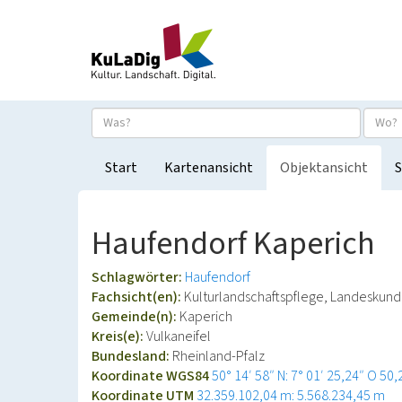
Start
Kartenansicht
Objektansicht
S
Haufendorf Kaperich
Schlagwörter:
Haufendorf
Fachsicht(en):
Kulturlandschaftspflege, Landeskun
Gemeinde(n):
Kaperich
Kreis(e):
Vulkaneifel
Bundesland:
Rheinland-Pfalz
Koordinate WGS84
50° 14′ 58″ N: 7° 01′ 25,24″ O
50,
Koordinate UTM
32.359.102,04 m: 5.568.234,45 m