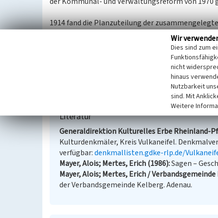
der Kommunal- und Verwaltungsreform von 1970 g
1914 fand die Planzuteilung der zusammengelegte
Nutzflächen im Rahmen der Flurbereinigung in der
Wir verwende
Dies sind zum e
Nach 1970 hat das Dorf sich in fast alle Himmelsri
Funktionsfähigke
Straßendorfcharakter weitgehend verloren gegang
nicht widerspre
hinaus verwende
Nutzbarkeit uns
(Peter Burggraaff, Universität Koblenz-Landau, 20
sind. Mit Anklic
Weitere Informa
Literatur
Generaldirektion Kulturelles Erbe Rheinland-Pfa
Kulturdenkmäler, Kreis Vulkaneifel. Denkmalverz
verfügbar:
denkmallisten.gdke-rlp.de/Vulkaneif
Mayer, Alois; Mertes, Erich (1986)
Sagen – Gesch
Mayer, Alois; Mertes, Erich / Verbandsgemeinde 
der Verbandsgemeinde Kelberg. Adenau.