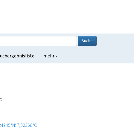
Suche
uchergebnisliste
mehr
de
24945°N: 7,02368°O