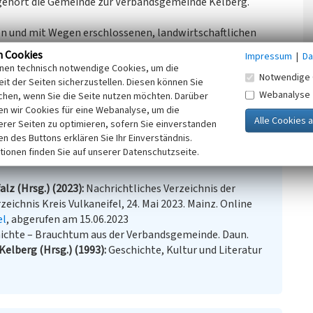
ehört die Gemeinde zur Verbandsgemeinde Kelberg.
n und mit Wegen erschlossenen, landwirtschaftlichen
 Gemarkung Kaperich statt (269 Hektar Fläche).
n Cookies
Impressum
|
Da
inen technisch notwendige Cookies, um die
Notwendige 
chtungen erweitert und hierdurch ist der
it der Seiten sicherzustellen. Diesen können Sie
en. 1962 wurde die heutige Sankt Anna-Kapelle gebaut.
Webanalyse
chen, wenn Sie die Seite nutzen möchten. Darüber
n wir Cookies für eine Webanalyse, um die
erer Seiten zu optimieren, sofern Sie einverstanden
18)
ken des Buttons erklären Sie Ihr Einverständnis.
tionen finden Sie auf unserer Datenschutzseite.
lz (Hrsg.) (2023)
Nachrichtliches Verzeichnis der
eichnis Kreis Vulkaneifel, 24. Mai 2023. Mainz. Online
el
, abgerufen am 15.06.2023
ichte – Brauchtum aus der Verbandsgemeinde. Daun.
Kelberg (Hrsg.) (1993)
Geschichte, Kultur und Literatur