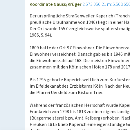
Koordinate Gauss/Krüger
2.573.056,21 m: 5.568.65
Der ursprüngliche Straßenweiler Kaperich (Tranch
preußische Uraufnahme von 1846) liegt in einer H
Der Ort wurde 1557 vergleichsweise spät erstmali
1986, S. 94).
1809 hatte der Ort 97 Einwohner. Die Einwohnerza
Einwohner verzeichnet. Danach gab es bis 1946 mi
die Einwohnerzahl auf 168. Die meisten Einwohner
zusammen mit den Kölnischen Höfen 178 und 2017
Bis 1795 gehörte Kaperich weltlich zum Kurfürsten
im Eifeldekanat des Erzbistums Köln. Nach der N
die Pfarrei Uersfeld zum Bistum Trier.
Während der französischen Herrschaft wurde Kaperi
Frankreich von 1798 bis 1813 zu einer eigenständ
(Bürgermeisterei bzw. Amt Kelberg) erhoben. Nac
Preußen 1815 blieb Kaperich eine eigenständige G