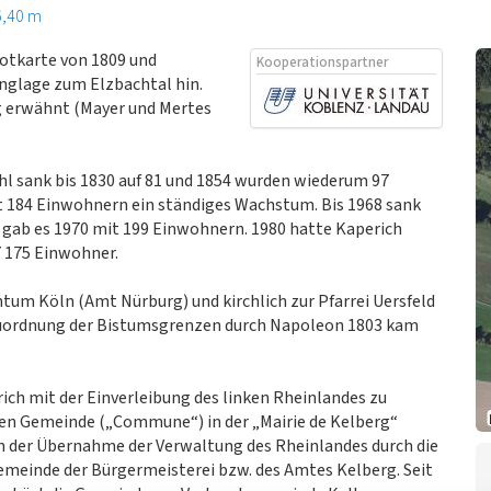
6,40 m
otkarte von 1809 und
Kooperationspartner
anglage zum Elzbachtal hin.
g erwähnt (Mayer und Mertes
hl sank bis 1830 auf 81 und 1854 wurden wiederum 97
t 184 Einwohnern ein ständiges Wachstum. Bis 1968 sank
 gab es 1970 mit 199 Einwohnern. 1980 hatte Kaperich
 175 Einwohner.
tum Köln (Amt Nürburg) und kirchlich zur Pfarrei Uersfeld
euordnung der Bistumsgrenzen durch Napoleon 1803 kam
ch mit der Einverleibung des linken Rheinlandes zu
igen Gemeinde („Commune“) in der „Mairie de Kelberg“
h der Übernahme der Verwaltung des Rheinlandes durch die
emeinde der Bürgermeisterei bzw. des Amtes Kelberg. Seit