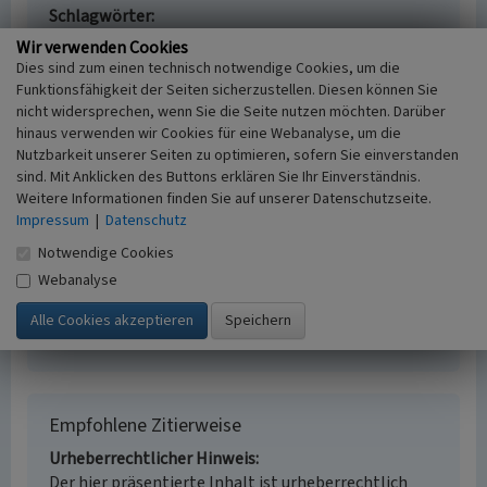
Schlagwörter
Weiler
Wir verwenden Cookies
Ort
Dies sind zum einen technisch notwendige Cookies, um die
56767 Kaperich - Kölnische Höfe
Funktionsfähigkeit der Seiten sicherzustellen. Diesen können Sie
Fachsicht(en)
nicht widersprechen, wenn Sie die Seite nutzen möchten. Darüber
hinaus verwenden wir Cookies für eine Webanalyse, um die
Kulturlandschaftspflege, Landeskunde
Nutzbarkeit unserer Seiten zu optimieren, sofern Sie einverstanden
Erfassungsmaßstab
sind. Mit Anklicken des Buttons erklären Sie Ihr Einverständnis.
i.d.R. 1:5.000 (größer als 1:20.000)
Weitere Informationen finden Sie auf unserer Datenschutzseite.
Erfassungsmethode
Impressum
|
Datenschutz
Auswertung historischer Karten, Auswertung
Notwendige Cookies
historischer Fotos, Literaturauswertung,
Geländebegehung/-kartierung, Fernerkundung
Webanalyse
Historischer Zeitraum
Beginn 1450 bis 1500
Empfohlene Zitierweise
Urheberrechtlicher Hinweis
Der hier präsentierte Inhalt ist urheberrechtlich