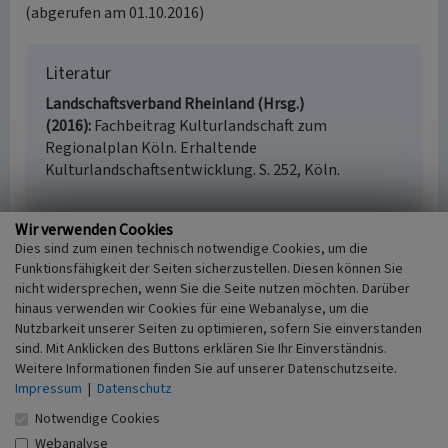
(abgerufen am 01.10.2016)
Literatur
Landschaftsverband Rheinland (Hrsg.)
(2016)
Fachbeitrag Kulturlandschaft zum
Regionalplan Köln. Erhaltende
Kulturlandschaftsentwicklung. S. 252, Köln.
Wir verwenden Cookies
Dies sind zum einen technisch notwendige Cookies, um die
Kreuzkirche in Wiedenest
Funktionsfähigkeit der Seiten sicherzustellen. Diesen können Sie
(Kulturlandschaftsbereich Regionalplan Köln
nicht widersprechen, wenn Sie die Seite nutzen möchten. Darüber
414)
hinaus verwenden wir Cookies für eine Webanalyse, um die
Schlagwörter
Nutzbarkeit unserer Seiten zu optimieren, sofern Sie einverstanden
sind. Mit Anklicken des Buttons erklären Sie Ihr Einverständnis.
Kulturlandschaftsbereich
Pfeilerbasilika
Kirchhof
Weitere Informationen finden Sie auf unserer Datenschutzseite.
Pfarrhaus
Küsterhaus
Quelle (Gewässer)
Impressum
|
Datenschutz
Fachsicht(en)
Kulturlandschaftspflege, Denkmalpflege,
Notwendige Cookies
Landeskunde, Raumplanung
Webanalyse