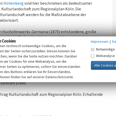
in
Höhenberg
sind hier beschrieben als bedeutsamer
g Kulturlandschaft zum Regionalplan Köln. Die
turlandschaft werden für die Maßstabsebene der
terisiert.
gen Hochofenwerks
Germania
(1870) entstandene, große
t wenigen Einfamilienhäusern und überwiegend zwei- bis
n Cookies
Impressum
|
Da
essionistischen Architektursprache der Weimarer Zeit,
inen technisch notwendige Cookies, um die
dreieckiger Grundfläche mit prägendem Eingangsbauwerk von
Notwendige 
it der Seiten sicherzustellen. Diesen können Sie
bestand.
Webanalyse
chen, wenn Sie die Seite nutzen möchten. Darüber
n wir Cookies für eine Webanalyse, um die
Ziel im Rahmen der Regionalplanung ist eine erhaltende
erer Seiten zu optimieren, sofern Sie einverstanden
ken des Buttons erklären Sie Ihr Einverständnis.
tionen finden Sie auf unserer Datenschutzseite.
kturen, von Ansichten und Sichträumen von historischen
lturellen Erbes
eitrag Kulturlandschaft zum Regionalplan Köln. Erhaltende