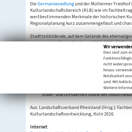
Die
Germaniasiedlung
und der Mülheimer Friedhof 
Kulturlandschaftsbereich (KLB) wie im Fachbeitra
wertbestimmenden Merkmale der historischen Kul
Regionalplanung kurz zusammengefasst und charak
Stadtteilbildende, auf dem Gelände des ehemali
genossenschaftliche Siedlung (1920-1928, GAG) mi
Wir verwende
viergeschossigen Mehrfamilienhäusern in der expr
Dies sind zum e
zentraler Marktplatz. – Mülheimer Friedhof auf 
Funktionsfähigke
1903 und geometrischer Wegeführung; alter Baum
nicht widerspre
hinaus verwende
Kulturlandschaftliches und denkmalpflegerisches 
Nutzbarkeit uns
Kulturlandschaftsentwicklung, insbesondere
sind. Mit Anklic
Weitere Informa
Bewahren und Sichern der Elemente und Stru
Stadt- und Ortskernen sowie des industrieku
Aus: Landschaftsverband Rheinland (Hrsg.): Fachb
Kulturlandschaftsentwicklung, Köln 2016.
Internet