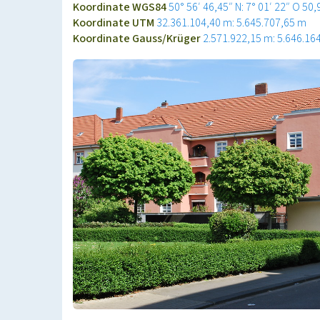
Koordinate WGS84
50° 56′ 46,45″ N: 7° 01′ 22″ O
50,
Koordinate UTM
32.361.104,40 m: 5.645.707,65 m
Koordinate Gauss/Krüger
2.571.922,15 m: 5.646.16