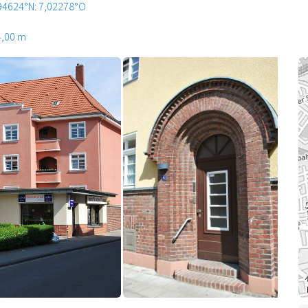
94624°N: 7,02278°O
4,00 m