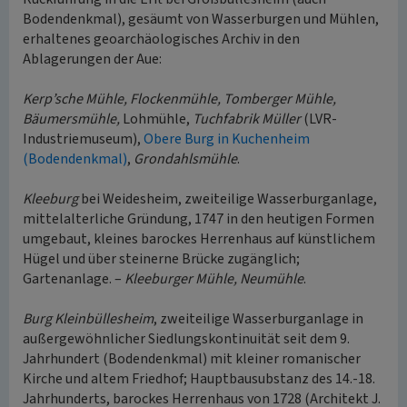
Bodendenkmal), gesäumt von Wasserburgen und Mühlen,
erhaltenes geoarchäologisches Archiv in den
Ablagerungen der Aue:
Kerp’sche Mühle, Flockenmühle, Tomberger Mühle,
Bäumersmühle,
Lohmühle,
Tuchfabrik Müller
(LVR-
Industriemuseum),
Obere Burg in Kuchenheim
(Bodendenkmal)
,
Grondahlsmühle
.
Kleeburg
bei Weidesheim, zweiteilige Wasserburganlage,
mittelalterliche Gründung, 1747 in den heutigen Formen
umgebaut, kleines barockes Herrenhaus auf künstlichem
Hügel und über steinerne Brücke zugänglich;
Gartenanlage. –
Kleeburger Mühle, Neumühle
.
Burg Kleinbüllesheim
, zweiteilige Wasserburganlage in
außergewöhnlicher Siedlungskontinuität seit dem 9.
Jahrhundert (Bodendenkmal) mit kleiner romanischer
Kirche und altem Friedhof; Hauptbausubstanz des 14.-18.
Jahrhunderts, barockes Herrenhaus von 1728 (Architekt J.