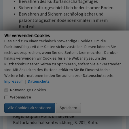
Bewahren des Kulturlandschaftsgefüges
Sichern kulturgeschichtlich bedeutsamer Böden
Bewahren und Sichern archäologischer und
paläontologischer Bodendenkmäler in ihrem
Kontext
Wir verwenden Cookies
Aus: Landschaftsverband Rheinland (Hrsg.): Fachbeitrag
Dies sind zum einen technisch notwendige Cookies, um die
Kulturlandschaft zum Regionalplan Köln. Erhaltende
Funktionsfähigkeit der Seiten sicherzustellen. Diesen können Sie
Kulturlandschaftsentwicklung, Köln 2016.
nicht widersprechen, wenn Sie die Seite nutzen möchten. Darüber
hinaus verwenden wir Cookies für eine Webanalyse, um die
Nutzbarkeit unserer Seiten zu optimieren, sofern Sie einverstanden
Internet
sind. Mit Anklicken des Buttons erklären Sie Ihr Einverständnis.
Fachbeitrag Kulturlandschaft zum Regionalplan Köln
Weitere Informationen finden Sie auf unserer Datenschutzseite.
(abgerufen am 01.10.2016)
Impressum
|
Datenschutz
Notwendige Cookies
Literatur
Webanalyse
Landschaftsverband Rheinland (Hrsg.)
(2016)
Fachbeitrag Kulturlandschaft zum
Regionalplan Köln. Erhaltende
Kulturlandschaftsentwicklung. S. 202, Köln.